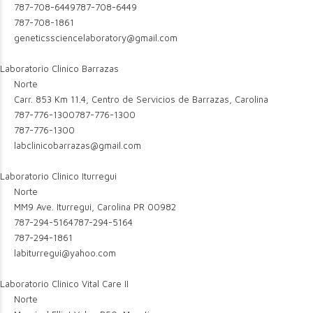
787-708-6449
787-708-6449
787-708-1861
geneticssciencelaboratory@gmail.com
Laboratorio Clinico Barrazas
Norte
Carr. 853 Km 11.4, Centro de Servicios de Barrazas, Carolina
787-776-1300
787-776-1300
787-776-1300
labclinicobarrazas@gmail.com
Laboratorio Clinico Iturregui
Norte
MM9 Ave. Iturregui, Carolina PR 00982
787-294-5164
787-294-5164
787-294-1861
labiturregui@yahoo.com
Laboratorio Clinico Vital Care II
Norte