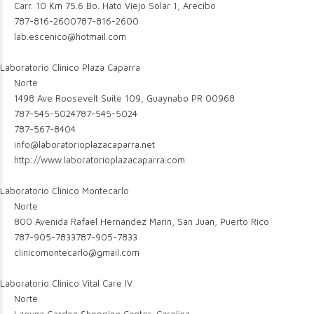
Carr. 10 Km 75.6 Bo. Hato Viejo Solar 1, Arecibo
787-816-2600
787-816-2600
lab.escenico@hotmail.com
Laboratorio Clinico Plaza Caparra
Norte
1498 Ave Roosevelt Suite 109, Guaynabo PR 00968
787-545-5024
787-545-5024
787-567-8404
info@laboratorioplazacaparra.net
http://www.laboratorioplazacaparra.com
Laboratorio Clinico Montecarlo
Norte
800 Avenida Rafael Hernández Marín, San Juan, Puerto Rico
787-905-7833
787-905-7833
clinicomontecarlo@gmail.com
Laboratorio Clinico Vital Care IV
Norte