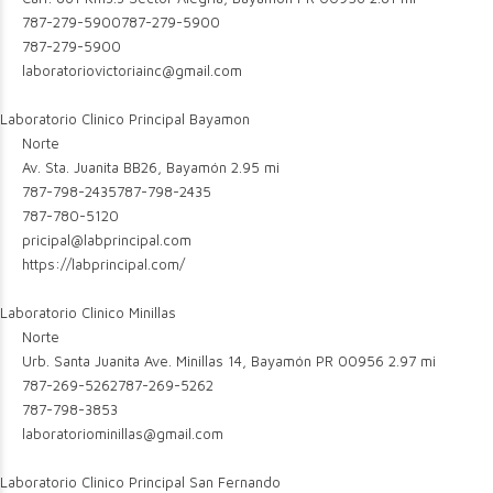
787-279-5900
787-279-5900
787-279-5900
laboratoriovictoriainc@gmail.com
Laboratorio Clinico Principal Bayamon
Norte
Av. Sta. Juanita BB26, Bayamón
2.95 mi
787-798-2435
787-798-2435
787-780-5120
pricipal@labprincipal.com
https://labprincipal.com/
Laboratorio Clinico Minillas
Norte
Urb. Santa Juanita Ave. Minillas 14, Bayamón PR 00956
2.97 mi
787-269-5262
787-269-5262
787-798-3853
laboratoriominillas@gmail.com
Laboratorio Clinico Principal San Fernando