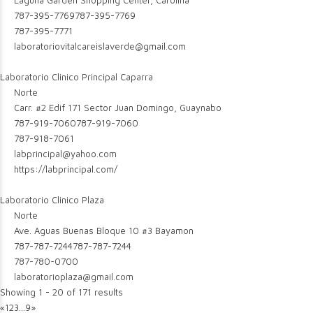
Laguna Garden Shopping Center, Carolina
787-395-7769
787-395-7769
787-395-7771
laboratoriovitalcareislaverde@gmail.com
Laboratorio Clinico Principal Caparra
Norte
Carr. #2 Edif 171 Sector Juan Domingo, Guaynabo
787-919-7060
787-919-7060
787-918-7061
labprincipal@yahoo.com
https://labprincipal.com/
Laboratorio Clinico Plaza
Norte
Ave. Aguas Buenas Bloque 10 #3 Bayamon
787-787-7244
787-787-7244
787-780-0700
laboratorioplaza@gmail.com
Showing 1 - 20 of 171 results
«
1
2
3
...
9
»