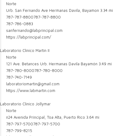
Norte
Urb. San Fernando Ave Hermanas Davila, Bayamon
3.34 mi
787-787-8800
787-787-8800
787-786-0883
sanfernando@labprincipal.com
https://labprincipal.com/
Laboratorio Clinico Martin II
Norte
121 Ave. Betances Urb. Hermanas Davila Bayamón
3.49 mi
787-780-8000
787-780-8000
787-740-7149
laboratoriomartin@gmail.com
https://www.labmartin.com
Laboratorio Clinico Jollymar
Norte
n24 Avenida Principal, Toa Alta, Puerto Rico
3.64 mi
787-797-5700
787-797-5700
787-799-8215