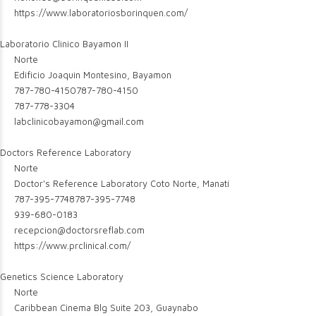
https://www.laboratoriosborinquen.com/
Laboratorio Clinico Bayamon II
Norte
Edificio Joaquin Montesino, Bayamon
787-780-4150
787-780-4150
787-778-3304
labclinicobayamon@gmail.com
Doctors Reference Laboratory
Norte
Doctor's Reference Laboratory Coto Norte, Manatí
787-395-7748
787-395-7748
939-680-0183
recepcion@doctorsreflab.com
https://www.prclinical.com/
Genetics Science Laboratory
Norte
Caribbean Cinema Blg Suite 203, Guaynabo