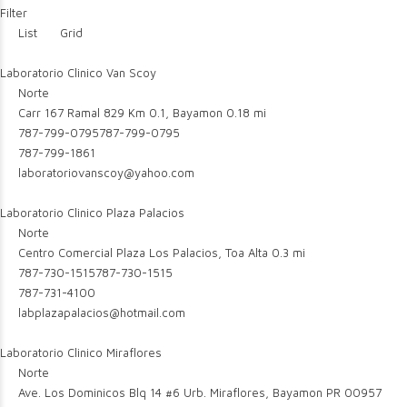
Filter
List
Grid
Laboratorio Clinico Van Scoy
Norte
Carr 167 Ramal 829 Km 0.1, Bayamon
0.18 mi
787-799-0795
787-799-0795
787-799-1861
laboratoriovanscoy@yahoo.com
Laboratorio Clinico Plaza Palacios
Norte
Centro Comercial Plaza Los Palacios, Toa Alta
0.3 mi
787-730-1515
787-730-1515
787-731-4100
labplazapalacios@hotmail.com
Laboratorio Clinico Miraflores
Norte
Ave. Los Dominicos Blq 14 #6 Urb. Miraflores, Bayamon PR 00957