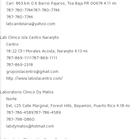
Carr. 863 km 0.6 Barrio Pajaros, Toa Baja PR 00674
4.11 mi
787-780-7744
787-780-7744
787-780-7744
labcandelaria@yahoo.com
Lab Clinico Isla Centro Naranjito
Centro
18-22 Cll I Morales Acosta, Naranjito
4.13 mi
787-869-1111
787-869-1111
787-869-2318
grupoislacentro@gmail.com
http://www.labislacentro.com/
Laboratorio Clinico Dy Matos
Norte
Ext, c25 Calle Marginal, Forest Hills, Bayamón, Puerto Rico
4.18 mi
787-786-4589
787-786-4589
787-798-0860
labdymatos@hotmail.com