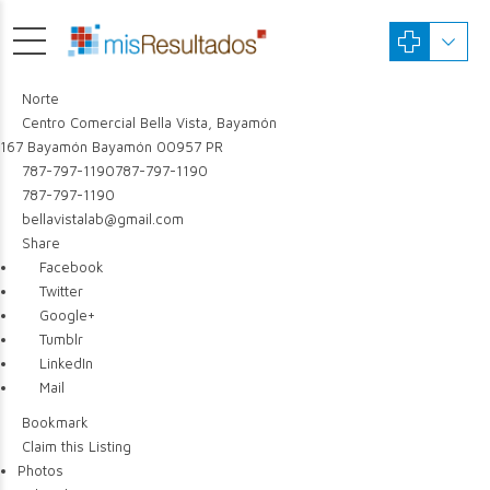
Norte
Centro Comercial Bella Vista, Bayamón
167
Bayamón
Bayamón
00957
PR
787-797-1190
787-797-1190
787-797-1190
bellavistalab@gmail.com
Share
Facebook
Twitter
Google+
Tumblr
LinkedIn
Mail
Bookmark
Claim this Listing
Photos