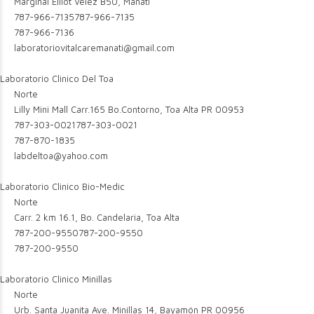
Marginal Elliot Velez B50, Manati
787-966-7135
787-966-7135
787-966-7136
laboratoriovitalcaremanati@gmail.com
Laboratorio Clinico Del Toa
Norte
Lilly Mini Mall Carr.165 Bo.Contorno, Toa Alta PR 00953
787-303-0021
787-303-0021
787-870-1835
labdeltoa@yahoo.com
Laboratorio Clinico Bio-Medic
Norte
Carr. 2 km 16.1, Bo. Candelaria, Toa Alta
787-200-9550
787-200-9550
787-200-9550
Laboratorio Clinico Minillas
Norte
Urb. Santa Juanita Ave. Minillas 14, Bayamón PR 00956