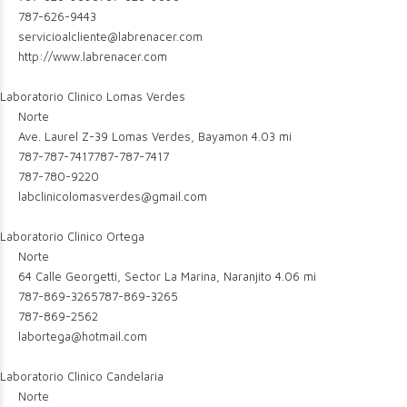
787-626-9443
servicioalcliente@labrenacer.com
http://www.labrenacer.com
Laboratorio Clinico Lomas Verdes
Norte
Ave. Laurel Z-39 Lomas Verdes, Bayamon
4.03 mi
787-787-7417
787-787-7417
787-780-9220
labclinicolomasverdes@gmail.com
Laboratorio Clinico Ortega
Norte
64 Calle Georgetti, Sector La Marina, Naranjito
4.06 mi
787-869-3265
787-869-3265
787-869-2562
labortega@hotmail.com
Laboratorio Clinico Candelaria
Norte