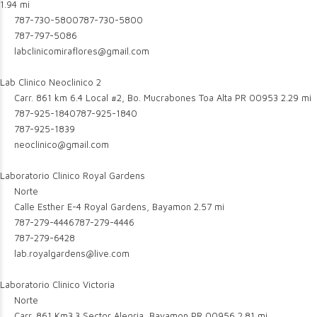
1.94 mi
787-730-5800
787-730-5800
787-797-5086
labclinicomiraflores@gmail.com
Lab Clinico Neoclinico 2
Carr. 861 km 6.4 Local #2, Bo. Mucrabones Toa Alta PR 00953
2.29 mi
787-925-1840
787-925-1840
787-925-1839
neoclinico@gmail.com
Laboratorio Clinico Royal Gardens
Norte
Calle Esther E-4 Royal Gardens, Bayamon
2.57 mi
787-279-4446
787-279-4446
787-279-6428
lab.royalgardens@live.com
Laboratorio Clinico Victoria
Norte
Carr. 861 Km3.3 Sector Alegria, Bayamon PR 00956
2.81 mi