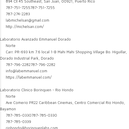
894 Cll 45 Southeast, San Juan, 00921, Puerto Rico
787-751-7255
787-751-7255
787-274-2283
labmichelsan@gmail.com
http://michelsan.com/
Laboratorio Avanzado Emmanuel Dorado
Norte
Carr. PR-693 km 7.6 local 1-B Mahi Mahi Shopping Village Bo. Higuillar,
Dorado Industrial Park, Dorado
787-796-2282
787-796-2282
info@labemmanuel.com
https://labemmanuel.com/
Laboratorio Clinico Borinquen - Rio Hondo
Norte
Ave Comerio PR22 Caribbean Cinemas, Centro Comercial Rio Hondo,
Bayamon
787-785-0330
787-785-0330
787-785-0339
riohondo@borinquenlabs.com