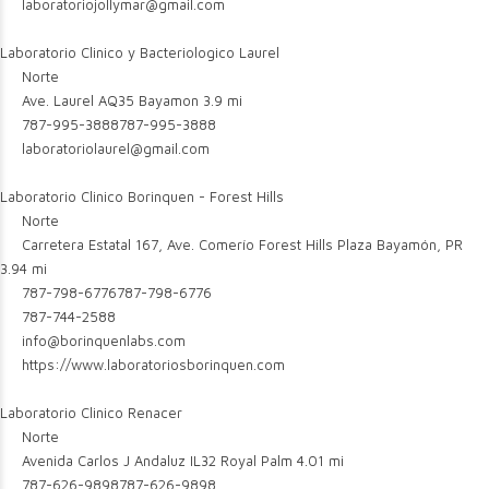
laboratoriojollymar@gmail.com
Laboratorio Clinico y Bacteriologico Laurel
Norte
Ave. Laurel AQ35 Bayamon
3.9 mi
787-995-3888
787-995-3888
laboratoriolaurel@gmail.com
Laboratorio Clinico Borinquen - Forest Hills
Norte
Carretera Estatal 167, Ave. Comerío Forest Hills Plaza Bayamón, PR
3.94 mi
787-798-6776
787-798-6776
787-744-2588
info@borinquenlabs.com
https://www.laboratoriosborinquen.com
Laboratorio Clinico Renacer
Norte
Avenida Carlos J Andaluz IL32 Royal Palm
4.01 mi
787-626-9898
787-626-9898