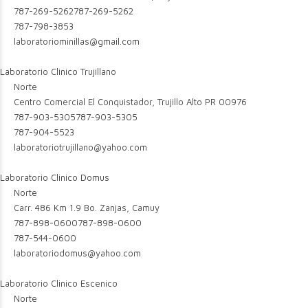
787-269-5262
787-269-5262
787-798-3853
laboratoriominillas@gmail.com
Laboratorio Clinico Trujillano
Norte
Centro Comercial El Conquistador, Trujillo Alto PR 00976
787-903-5305
787-903-5305
787-904-5523
laboratoriotrujillano@yahoo.com
Laboratorio Clinico Domus
Norte
Carr. 486 Km 1.9 Bo. Zanjas, Camuy
787-898-0600
787-898-0600
787-544-0600
laboratoriodomus@yahoo.com
Laboratorio Clinico Escenico
Norte