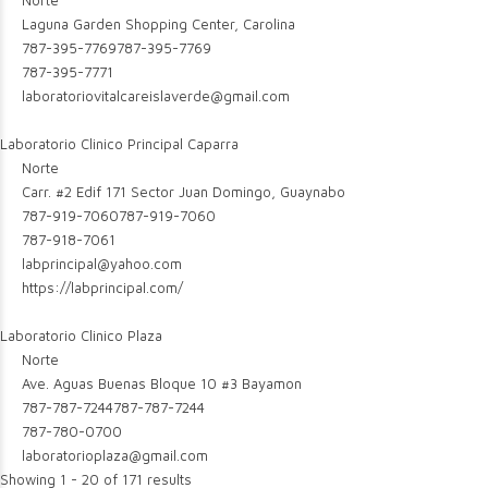
Norte
Laguna Garden Shopping Center, Carolina
787-395-7769
787-395-7769
787-395-7771
laboratoriovitalcareislaverde@gmail.com
Laboratorio Clinico Principal Caparra
Norte
Carr. #2 Edif 171 Sector Juan Domingo, Guaynabo
787-919-7060
787-919-7060
787-918-7061
labprincipal@yahoo.com
https://labprincipal.com/
Laboratorio Clinico Plaza
Norte
Ave. Aguas Buenas Bloque 10 #3 Bayamon
787-787-7244
787-787-7244
787-780-0700
laboratorioplaza@gmail.com
Showing 1 - 20 of 171 results