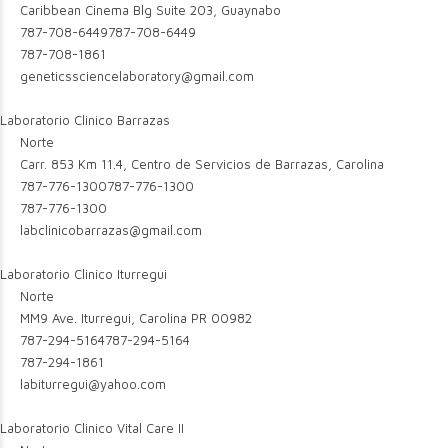
Caribbean Cinema Blg Suite 203, Guaynabo
787-708-6449
787-708-6449
787-708-1861
geneticssciencelaboratory@gmail.com
Laboratorio Clinico Barrazas
Norte
Carr. 853 Km 11.4, Centro de Servicios de Barrazas, Carolina
787-776-1300
787-776-1300
787-776-1300
labclinicobarrazas@gmail.com
Laboratorio Clinico Iturregui
Norte
MM9 Ave. Iturregui, Carolina PR 00982
787-294-5164
787-294-5164
787-294-1861
labiturregui@yahoo.com
Laboratorio Clinico Vital Care II