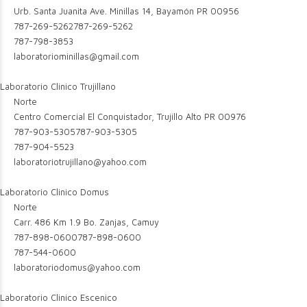
Urb. Santa Juanita Ave. Minillas 14, Bayamón PR 00956
787-269-5262
787-269-5262
787-798-3853
laboratoriominillas@gmail.com
Laboratorio Clinico Trujillano
Norte
Centro Comercial El Conquistador, Trujillo Alto PR 00976
787-903-5305
787-903-5305
787-904-5523
laboratoriotrujillano@yahoo.com
Laboratorio Clinico Domus
Norte
Carr. 486 Km 1.9 Bo. Zanjas, Camuy
787-898-0600
787-898-0600
787-544-0600
laboratoriodomus@yahoo.com
Laboratorio Clinico Escenico