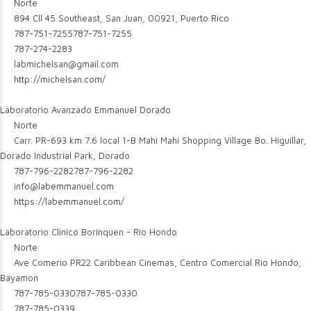
Norte
894 Cll 45 Southeast, San Juan, 00921, Puerto Rico
787-751-7255
787-751-7255
787-274-2283
labmichelsan@gmail.com
http://michelsan.com/
Laboratorio Avanzado Emmanuel Dorado
Norte
Carr. PR-693 km 7.6 local 1-B Mahi Mahi Shopping Village Bo. Higuillar,
Dorado Industrial Park, Dorado
787-796-2282
787-796-2282
info@labemmanuel.com
https://labemmanuel.com/
Laboratorio Clinico Borinquen - Rio Hondo
Norte
Ave Comerio PR22 Caribbean Cinemas, Centro Comercial Rio Hondo,
Bayamon
787-785-0330
787-785-0330
787-785-0339