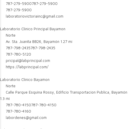
787-279-5900
787-279-5900
787-279-5900
laboratoriovictoriainc@gmail.com
Laboratorio Clinico Principal Bayamon
Norte
Av. Sta. Juanita BB26, Bayamón
1.27 mi
787-798-2435
787-798-2435
787-780-5120
pricipal@labprincipal.com
https://labprincipal.com/
Laboratorio Clinico Bayamon
Norte
Calle Parque Esquina Rossy, Edificio Transportacion Publica, Bayamón
1.3 mi
787-780-4150
787-780-4150
787-780-4160
labordenes@gmail.com