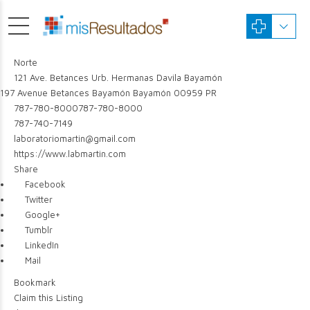
Norte
121 Ave. Betances Urb. Hermanas Davila Bayamón
197 Avenue Betances
Bayamón
Bayamón
00959
PR
787-780-8000
787-780-8000
787-740-7149
laboratoriomartin@gmail.com
https://www.labmartin.com
Share
Facebook
Twitter
Google+
Tumblr
LinkedIn
Mail
Bookmark
Claim this Listing