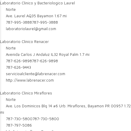
Laboratorio Clinico y Bacteriologico Laurel
Norte
Ave. Laurel AQ35 Bayamon
1.67 mi
787-995-3888
787-995-3888
laboratoriolaurel@gmail.com
Laboratorio Clinico Renacer
Norte
Avenida Carlos J Andaluz IL32 Royal Palm
1.7 mi
787-626-9898
787-626-9898
787-626-9443
servicioalcliente@labrenacer.com
http://www.labrenacer.com
Laboratorio Clinico Miraflores
Norte
Ave. Los Dominicos Blq 14 #6 Urb. Miraflores, Bayamon PR 00957
1.72
mi
787-730-5800
787-730-5800
787-797-5086