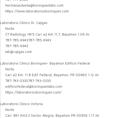
hermanasdavila@borinquenlabs.com
https://www.laboratoriosborinquen.com
Laboratorio Clinico Dr. Cajigas
Norte
CT Radiology 1815 Carr #2 Km 11.7, Bayamon
1.09 mi
787-785-6943
787-785-6943
787-785-6943
lab@cajigas.com
Laboratorio Clinico Borinquen- Bayamon Edificio Federal
Norte
Carr #2 Km. 11.8 Edif. Federal, Bayamon, PR 00960
1.12 mi
787-743-0330
787-743-0330
edificiofederal@borinquenlabs.com
https://laboratoriosborinquen.com/
Laboratorio Clinico Victoria
Norte
Carr. 861 Km3.3 Sector Alegria, Bayamon PR 00956
1.17 mi