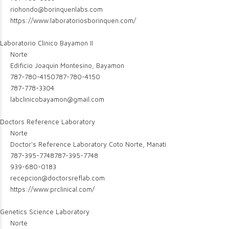
riohondo@borinquenlabs.com
https://www.laboratoriosborinquen.com/
Laboratorio Clinico Bayamon II
Norte
Edificio Joaquin Montesino, Bayamon
787-780-4150
787-780-4150
787-778-3304
labclinicobayamon@gmail.com
Doctors Reference Laboratory
Norte
Doctor's Reference Laboratory Coto Norte, Manatí
787-395-7748
787-395-7748
939-680-0183
recepcion@doctorsreflab.com
https://www.prclinical.com/
Genetics Science Laboratory
Norte