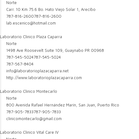
Norte
Carr. 10 Km 75.6 Bo. Hato Viejo Solar 1, Arecibo
787-816-2600
787-816-2600
lab.escenico@hotmail.com
Laboratorio Clinico Plaza Caparra
Norte
1498 Ave Roosevelt Suite 109, Guaynabo PR 00968
787-545-5024
787-545-5024
787-567-8404
info@laboratorioplazacaparra.net
http://www.laboratorioplazacaparra.com
Laboratorio Clinico Montecarlo
Norte
800 Avenida Rafael Hernández Marín, San Juan, Puerto Rico
787-905-7833
787-905-7833
clinicomontecarlo@gmail.com
Laboratorio Clinico Vital Care IV