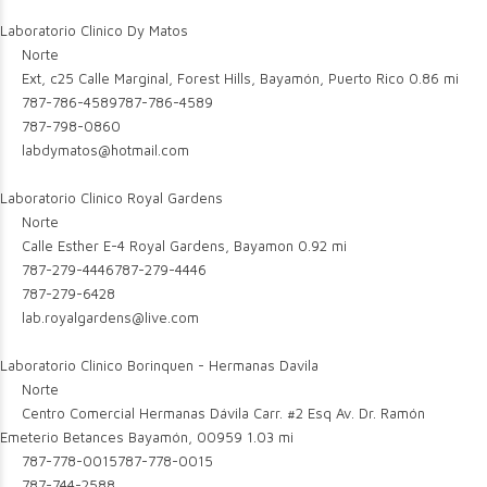
Laboratorio Clinico Dy Matos
Norte
Ext, c25 Calle Marginal, Forest Hills, Bayamón, Puerto Rico
0.86 mi
787-786-4589
787-786-4589
787-798-0860
labdymatos@hotmail.com
Laboratorio Clinico Royal Gardens
Norte
Calle Esther E-4 Royal Gardens, Bayamon
0.92 mi
787-279-4446
787-279-4446
787-279-6428
lab.royalgardens@live.com
Laboratorio Clinico Borinquen - Hermanas Davila
Norte
Centro Comercial Hermanas Dávila Carr. #2 Esq Av. Dr. Ramón
Emeterio Betances Bayamón, 00959
1.03 mi
787-778-0015
787-778-0015
787-744-2588