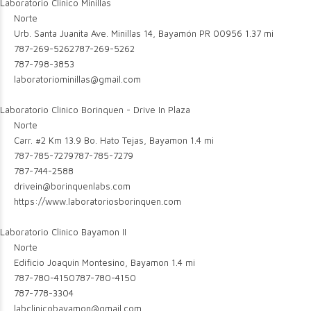
Laboratorio Clinico Minillas
Norte
Urb. Santa Juanita Ave. Minillas 14, Bayamón PR 00956
1.37 mi
787-269-5262
787-269-5262
787-798-3853
laboratoriominillas@gmail.com
Laboratorio Clinico Borinquen - Drive In Plaza
Norte
Carr. #2 Km 13.9 Bo. Hato Tejas, Bayamon
1.4 mi
787-785-7279
787-785-7279
787-744-2588
drivein@borinquenlabs.com
https://www.laboratoriosborinquen.com
Laboratorio Clinico Bayamon II
Norte
Edificio Joaquin Montesino, Bayamon
1.4 mi
787-780-4150
787-780-4150
787-778-3304
labclinicobayamon@gmail.com