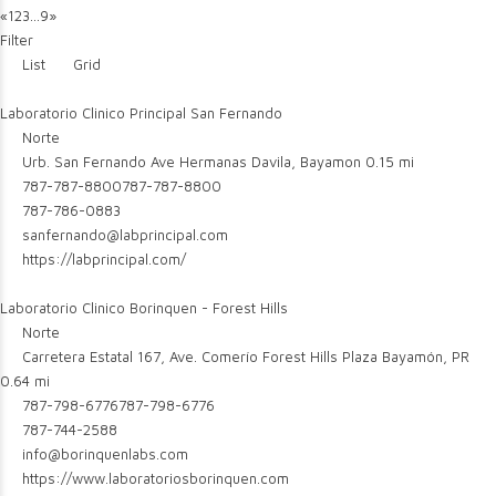
«
1
2
3
...
9
»
Filter
List
Grid
Laboratorio Clinico Principal San Fernando
Norte
Urb. San Fernando Ave Hermanas Davila, Bayamon
0.15 mi
787-787-8800
787-787-8800
787-786-0883
sanfernando@labprincipal.com
https://labprincipal.com/
Laboratorio Clinico Borinquen - Forest Hills
Norte
Carretera Estatal 167, Ave. Comerío Forest Hills Plaza Bayamón, PR
0.64 mi
787-798-6776
787-798-6776
787-744-2588
info@borinquenlabs.com
https://www.laboratoriosborinquen.com