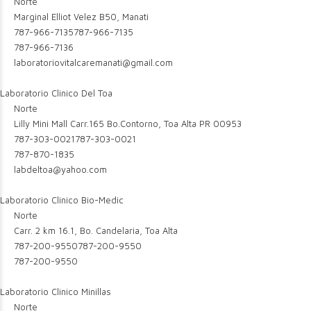
Norte
Marginal Elliot Velez B50, Manati
787-966-7135
787-966-7135
787-966-7136
laboratoriovitalcaremanati@gmail.com
Laboratorio Clinico Del Toa
Norte
Lilly Mini Mall Carr.165 Bo.Contorno, Toa Alta PR 00953
787-303-0021
787-303-0021
787-870-1835
labdeltoa@yahoo.com
Laboratorio Clinico Bio-Medic
Norte
Carr. 2 km 16.1, Bo. Candelaria, Toa Alta
787-200-9550
787-200-9550
787-200-9550
Laboratorio Clinico Minillas
Norte