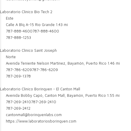
Laboratorio Clinico Bio Tech 2
Este
Calle A Blq A-15 Rio Grande
1.43 mi
787-888-4600
787-888-4600
787-888-1253
Laboratorio Clinico Saint Joseph
Norte
Avenida Teniente Nelson Martínez, Bayamón, Puerto Rico
1.46 mi
787-786-6209
787-786-6209
787-269-1378
Laboratorio Clinico Borinquen - El Canton Mall
Avenida Bobby Capó, Canton Mall, Bayamón, Puerto Rico
1.55 mi
787-269-2410
787-269-2410
787-269-2412
cantonmall@borinquenlabs.com
https://www.laboratoriosborinquen.com