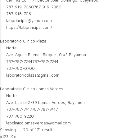
Carr. #2 Edif 171 Sector Juan Domingo, Guaynabo
787-919-7060
787-919-7060
787-918-7061
labprincipal@yahoo.com
https://labprincipal.com/
Laboratorio Clinico Plaza
Norte
Ave. Aguas Buenas Bloque 10 #3 Bayamon
787-787-7244
787-787-7244
787-780-0700
laboratorioplaza@gmail.com
Laboratorio Clinico Lomas Verdes
Norte
Ave. Laurel Z-39 Lomas Verdes, Bayamon
787-787-7417
787-787-7417
787-780-9220
labclinicolomasverdes@gmail.com
Showing 1 - 20 of 171 results
«
1
2
3
...
9
»