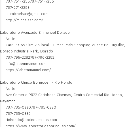
787-751-7255
787-751-7255
787-274-2283
labmichelsan@gmail.com
http://michelsan.com/
Laboratorio Avanzado Emmanuel Dorado
Norte
Carr. PR-693 km 7.6 local 1-B Mahi Mahi Shopping Village Bo. Higuillar,
Dorado Industrial Park, Dorado
787-796-2282
787-796-2282
info@labemmanuel.com
https://labemmanuel.com/
Laboratorio Clinico Borinquen - Rio Hondo
Norte
Ave Comerio PR22 Caribbean Cinemas, Centro Comercial Rio Hondo,
Bayamon
787-785-0330
787-785-0330
787-785-0339
riohondo@borinquenlabs.com
https://www.laboratoriosborinquen.com/