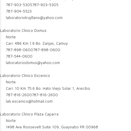
787-903-5305
787-903-5305
787-904-5523
laboratoriotrujillano@yahoo.com
Laboratorio Clinico Domus
Norte
Carr. 486 Km 1.9 Bo. Zanjas, Camuy
787-898-0600
787-898-0600
787-544-0600
laboratoriodomus@yahoo.com
Laboratorio Clinico Escenico
Norte
Carr. 10 Km 75.6 Bo. Hato Viejo Solar 1, Arecibo
787-816-2600
787-816-2600
lab.escenico@hotmail.com
Laboratorio Clinico Plaza Caparra
Norte
1498 Ave Roosevelt Suite 109, Guaynabo PR 00968