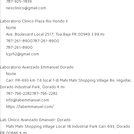
787-925-1839
neoclinico@gmail.com
Laboratorio Clinico Plaza Rio Hondo II
Norte
Ave. Boulevard Local 2517, Toa Baja PR 00949
3.99 mi
787-261-8900
787-261-8900
787-261-8900
lcprh2@gmail.com
Laboratorio Avanzado Emmanuel Dorado
Norte
Carr. PR-693 km 7.6 local 1-B Mahi Mahi Shopping Village Bo. Higuillar,
Dorado Industrial Park, Dorado
4 mi
787-796-2282
787-796-2282
info@labemmanuel.com
https://labemmanuel.com/
Lab Clinico Avanzado Emanuel- Dorado
Mahi Mahi Shopping Village Local 1B Industrial Park Carr 693, Dorado
PR 00646
4 mi