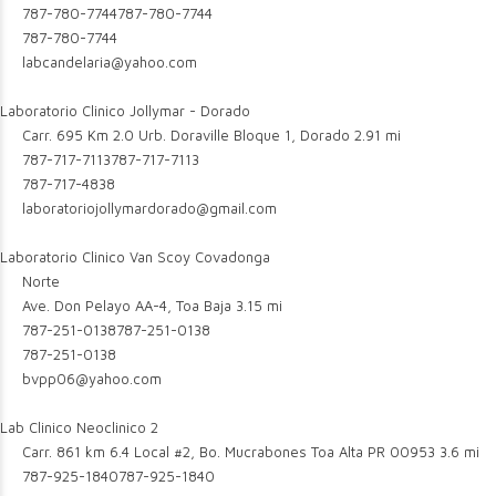
787-780-7744
787-780-7744
787-780-7744
labcandelaria@yahoo.com
Laboratorio Clinico Jollymar - Dorado
Carr. 695 Km 2.0 Urb. Doraville Bloque 1, Dorado
2.91 mi
787-717-7113
787-717-7113
787-717-4838
laboratoriojollymardorado@gmail.com
Laboratorio Clinico Van Scoy Covadonga
Norte
Ave. Don Pelayo AA-4, Toa Baja
3.15 mi
787-251-0138
787-251-0138
787-251-0138
bvpp06@yahoo.com
Lab Clinico Neoclinico 2
Carr. 861 km 6.4 Local #2, Bo. Mucrabones Toa Alta PR 00953
3.6 mi
787-925-1840
787-925-1840