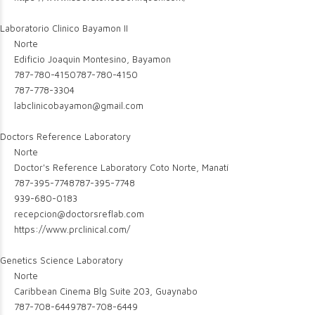
Laboratorio Clinico Bayamon II
Norte
Edificio Joaquin Montesino, Bayamon
787-780-4150
787-780-4150
787-778-3304
labclinicobayamon@gmail.com
Doctors Reference Laboratory
Norte
Doctor's Reference Laboratory Coto Norte, Manatí
787-395-7748
787-395-7748
939-680-0183
recepcion@doctorsreflab.com
https://www.prclinical.com/
Genetics Science Laboratory
Norte
Caribbean Cinema Blg Suite 203, Guaynabo
787-708-6449
787-708-6449