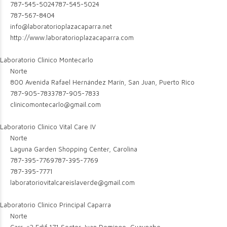
787-545-5024
787-545-5024
787-567-8404
info@laboratorioplazacaparra.net
http://www.laboratorioplazacaparra.com
Laboratorio Clinico Montecarlo
Norte
800 Avenida Rafael Hernández Marín, San Juan, Puerto Rico
787-905-7833
787-905-7833
clinicomontecarlo@gmail.com
Laboratorio Clinico Vital Care IV
Norte
Laguna Garden Shopping Center, Carolina
787-395-7769
787-395-7769
787-395-7771
laboratoriovitalcareislaverde@gmail.com
Laboratorio Clinico Principal Caparra
Norte