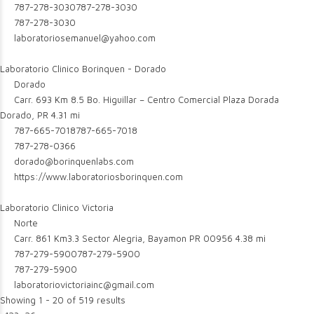
787-278-3030
787-278-3030
787-278-3030
laboratoriosemanuel@yahoo.com
Laboratorio Clinico Borinquen - Dorado
Dorado
Carr. 693 Km 8.5 Bo. Higuillar – Centro Comercial Plaza Dorada
Dorado, PR
4.31 mi
787-665-7018
787-665-7018
787-278-0366
dorado@borinquenlabs.com
https://www.laboratoriosborinquen.com
Laboratorio Clinico Victoria
Norte
Carr. 861 Km3.3 Sector Alegria, Bayamon PR 00956
4.38 mi
787-279-5900
787-279-5900
787-279-5900
laboratoriovictoriainc@gmail.com
Showing 1 - 20 of 519 results