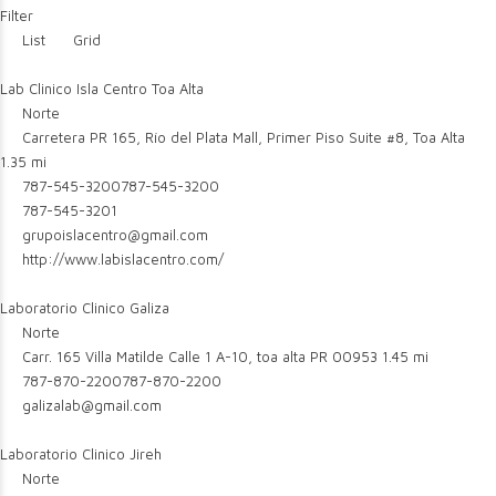
Filter
List
Grid
Lab Clinico Isla Centro Toa Alta
Norte
Carretera PR 165, Río del Plata Mall, Primer Piso Suite #8, Toa Alta
1.35 mi
787-545-3200
787-545-3200
787-545-3201
grupoislacentro@gmail.com
http://www.labislacentro.com/
Laboratorio Clinico Galiza
Norte
Carr. 165 Villa Matilde Calle 1 A-10, toa alta PR 00953
1.45 mi
787-870-2200
787-870-2200
galizalab@gmail.com
Laboratorio Clinico Jireh
Norte