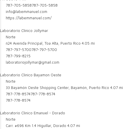
787-705-5858
787-705-5858
info@labemmanuel.com
https://labemmanuel.com/
Laboratorio Clinico Jollymar
Norte
n24 Avenida Principal, Toa Alta, Puerto Rico
4.05 mi
787-797-5700
787-797-5700
787-799-8215
laboratoriojollymar@gmail.com
Laboratorio Clinico Bayamon Oeste
Norte
33 Bayamón Oeste Shopping Center, Bayamón, Puerto Rico
4.07 mi
787-778-8574
787-778-8574
787-778-8574
Laboratorio Clinico Emanuel - Dorado
Norte
Carr. #696 Km 1.4 Higuillar, Dorado
4.07 mi