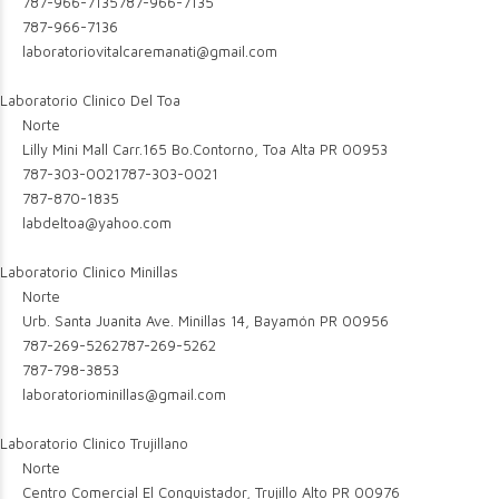
787-966-7135
787-966-7135
787-966-7136
laboratoriovitalcaremanati@gmail.com
Laboratorio Clinico Del Toa
Norte
Lilly Mini Mall Carr.165 Bo.Contorno, Toa Alta PR 00953
787-303-0021
787-303-0021
787-870-1835
labdeltoa@yahoo.com
Laboratorio Clinico Minillas
Norte
Urb. Santa Juanita Ave. Minillas 14, Bayamón PR 00956
787-269-5262
787-269-5262
787-798-3853
laboratoriominillas@gmail.com
Laboratorio Clinico Trujillano
Norte
Centro Comercial El Conquistador, Trujillo Alto PR 00976