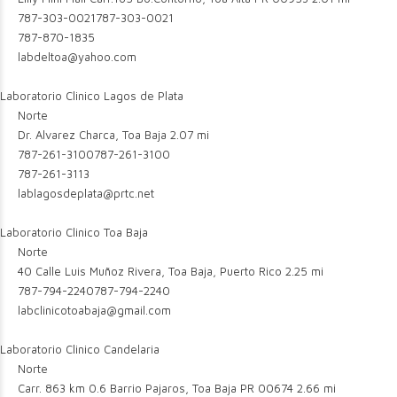
787-303-0021
787-303-0021
787-870-1835
labdeltoa@yahoo.com
Laboratorio Clinico Lagos de Plata
Norte
Dr. Alvarez Charca, Toa Baja
2.07 mi
787-261-3100
787-261-3100
787-261-3113
lablagosdeplata@prtc.net
Laboratorio Clinico Toa Baja
Norte
40 Calle Luis Muñoz Rivera, Toa Baja, Puerto Rico
2.25 mi
787-794-2240
787-794-2240
labclinicotoabaja@gmail.com
Laboratorio Clinico Candelaria
Norte
Carr. 863 km 0.6 Barrio Pajaros, Toa Baja PR 00674
2.66 mi