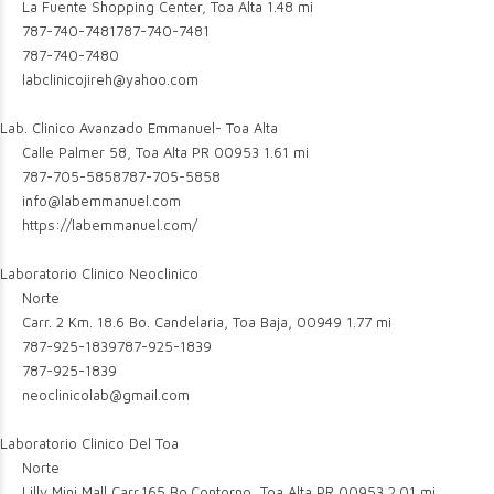
La Fuente Shopping Center, Toa Alta
1.48 mi
787-740-7481
787-740-7481
787-740-7480
labclinicojireh@yahoo.com
Lab. Clinico Avanzado Emmanuel- Toa Alta
Calle Palmer 58, Toa Alta PR 00953
1.61 mi
787-705-5858
787-705-5858
info@labemmanuel.com
https://labemmanuel.com/
Laboratorio Clinico Neoclinico
Norte
Carr. 2 Km. 18.6 Bo. Candelaria, Toa Baja, 00949
1.77 mi
787-925-1839
787-925-1839
787-925-1839
neoclinicolab@gmail.com
Laboratorio Clinico Del Toa
Norte
Lilly Mini Mall Carr.165 Bo.Contorno, Toa Alta PR 00953
2.01 mi