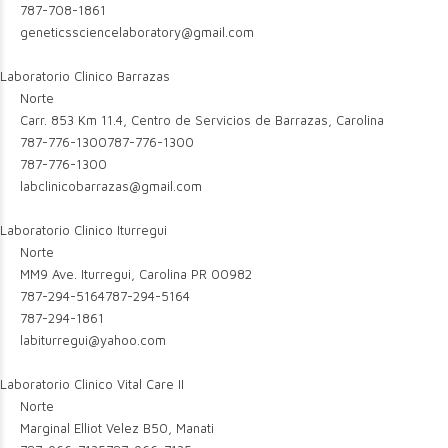
787-708-1861
geneticssciencelaboratory@gmail.com
Laboratorio Clinico Barrazas
Norte
Carr. 853 Km 11.4, Centro de Servicios de Barrazas, Carolina
787-776-1300
787-776-1300
787-776-1300
labclinicobarrazas@gmail.com
Laboratorio Clinico Iturregui
Norte
MM9 Ave. Iturregui, Carolina PR 00982
787-294-5164
787-294-5164
787-294-1861
labiturregui@yahoo.com
Laboratorio Clinico Vital Care II
Norte
Marginal Elliot Velez B50, Manati