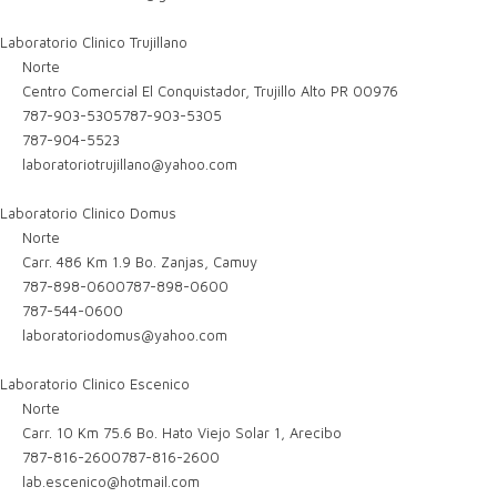
Laboratorio Clinico Trujillano
Norte
Centro Comercial El Conquistador, Trujillo Alto PR 00976
787-903-5305
787-903-5305
787-904-5523
laboratoriotrujillano@yahoo.com
Laboratorio Clinico Domus
Norte
Carr. 486 Km 1.9 Bo. Zanjas, Camuy
787-898-0600
787-898-0600
787-544-0600
laboratoriodomus@yahoo.com
Laboratorio Clinico Escenico
Norte
Carr. 10 Km 75.6 Bo. Hato Viejo Solar 1, Arecibo
787-816-2600
787-816-2600
lab.escenico@hotmail.com