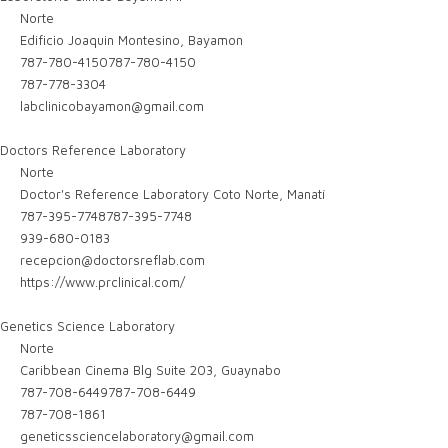
Norte
Edificio Joaquin Montesino, Bayamon
787-780-4150
787-780-4150
787-778-3304
labclinicobayamon@gmail.com
Doctors Reference Laboratory
Norte
Doctor's Reference Laboratory Coto Norte, Manatí
787-395-7748
787-395-7748
939-680-0183
recepcion@doctorsreflab.com
https://www.prclinical.com/
Genetics Science Laboratory
Norte
Caribbean Cinema Blg Suite 203, Guaynabo
787-708-6449
787-708-6449
787-708-1861
geneticssciencelaboratory@gmail.com