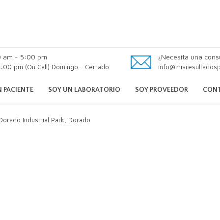
0 am - 5:00 pm
¿Necesita una cons
:00 pm (On Call) Domingo - Cerrado
info@misresultados
 PACIENTE
SOY UN LABORATORIO
SOY PROVEEDOR
CON
 Dorado Industrial Park, Dorado