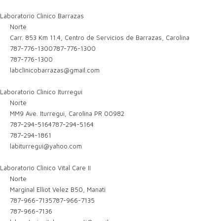
Laboratorio Clinico Barrazas
Norte
Carr. 853 Km 11.4, Centro de Servicios de Barrazas, Carolina
787-776-1300
787-776-1300
787-776-1300
labclinicobarrazas@gmail.com
Laboratorio Clinico Iturregui
Norte
MM9 Ave. Iturregui, Carolina PR 00982
787-294-5164
787-294-5164
787-294-1861
labiturregui@yahoo.com
Laboratorio Clinico Vital Care II
Norte
Marginal Elliot Velez B50, Manati
787-966-7135
787-966-7135
787-966-7136