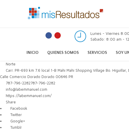
Lunes - Viernes 8:0
Sábado: 8:00 am - 12
INICIO
QUIENES SOMOS
SERVICIOS
SOY UN
Norte
Carr. PR-693 km 7.6 local 1-B Mahi Mahi Shopping Village Bo. Higuillar,
Calle Comercio
Dorado
Dorado
00646
PR
787-796-2282
787-796-2282
info@labemmanuel.com
https://labemmanuel.com/
Share
Facebook
Twitter
Google+
Tumblr