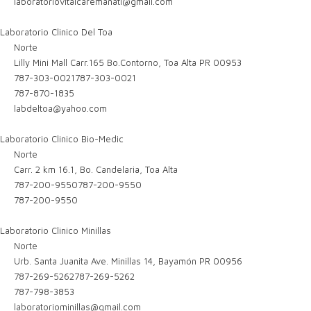
laboratoriovitalcaremanati@gmail.com
Laboratorio Clinico Del Toa
Norte
Lilly Mini Mall Carr.165 Bo.Contorno, Toa Alta PR 00953
787-303-0021
787-303-0021
787-870-1835
labdeltoa@yahoo.com
Laboratorio Clinico Bio-Medic
Norte
Carr. 2 km 16.1, Bo. Candelaria, Toa Alta
787-200-9550
787-200-9550
787-200-9550
Laboratorio Clinico Minillas
Norte
Urb. Santa Juanita Ave. Minillas 14, Bayamón PR 00956
787-269-5262
787-269-5262
787-798-3853
laboratoriominillas@gmail.com