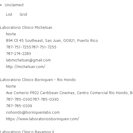
Unclaimed
List
Grid
Laboratorio Clinico Michelsan
Norte
894 Cll 45 Southeast, San Juan, 00921, Puerto Rico
787-751-7255
787-751-7255
787-274-2283
labmichelsan@gmail.com
http://michelsan.com/
Laboratorio Clinico Borinquen - Rio Hondo
Norte
Ave Comerio PR22 Caribbean Cinemas, Centro Comercial Rio Hondo, 
787-785-0330
787-785-0330
787-785-0339
riohondo@borinquenlabs.com
https://www.laboratoriosborinquen.com/
Laboratorio Clinico Bayamon II