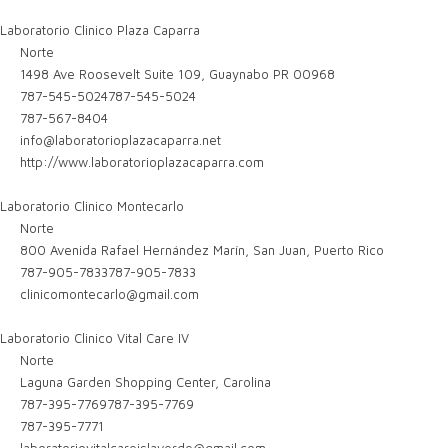
Laboratorio Clinico Plaza Caparra
Norte
1498 Ave Roosevelt Suite 109, Guaynabo PR 00968
787-545-5024
787-545-5024
787-567-8404
info@laboratorioplazacaparra.net
http://www.laboratorioplazacaparra.com
Laboratorio Clinico Montecarlo
Norte
800 Avenida Rafael Hernández Marín, San Juan, Puerto Rico
787-905-7833
787-905-7833
clinicomontecarlo@gmail.com
Laboratorio Clinico Vital Care IV
Norte
Laguna Garden Shopping Center, Carolina
787-395-7769
787-395-7769
787-395-7771