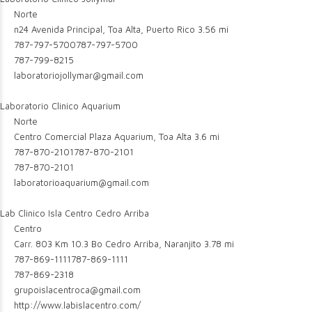
Norte
n24 Avenida Principal, Toa Alta, Puerto Rico
3.56 mi
787-797-5700
787-797-5700
787-799-8215
laboratoriojollymar@gmail.com
Laboratorio Clinico Aquarium
Norte
Centro Comercial Plaza Aquarium, Toa Alta
3.6 mi
787-870-2101
787-870-2101
787-870-2101
laboratorioaquarium@gmail.com
Lab Clinico Isla Centro Cedro Arriba
Centro
Carr. 803 Km 10.3 Bo Cedro Arriba, Naranjito
3.78 mi
787-869-1111
787-869-1111
787-869-2318
grupoislacentroca@gmail.com
http://www.labislacentro.com/