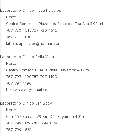
Laboratorio Clinico Plaza Palacios
Norte
Centro Comercial Plaza Los Palacios, Toa Alta
3.93 mi
787-730-1515
787-730-1515
787-731-4100
labplazapalacios@hotmail.com
Laboratorio Clinico Bella Vista
Norte
Centro Comercial Bella Vista, Bayamón
4.13 mi
787-797-1190
787-797-1190
787-797-1190
bellavistalab@gmail.com
Laboratorio Clinico Van Scoy
Norte
Carr 167 Ramal 829 Km 0.1, Bayamon
4.31 mi
787-799-0795
787-799-0795
787-799-1861