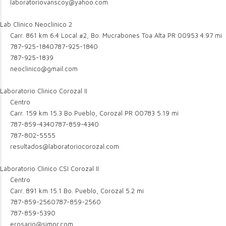
laboratoriovanscoy@yahoo.com
Lab Clinico Neoclinico 2
Carr. 861 km 6.4 Local #2, Bo. Mucrabones Toa Alta PR 00953
4.97 mi
787-925-1840
787-925-1840
787-925-1839
neoclinico@gmail.com
Laboratorio Clinico Corozal II
Centro
Carr. 159 km 15.3 Bo Pueblo, Corozal PR 00783
5.19 mi
787-859-4340
787-859-4340
787-802-5555
resultados@laboratoriocorozal.com
Laboratorio Clinico CSI Corozal II
Centro
Carr. 891 km 15.1 Bo. Pueblo, Corozal
5.2 mi
787-859-2560
787-859-2560
787-859-5390
erosario@simpr.com