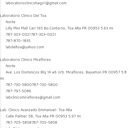
laboratorioclinicotiago1@gmail.com
Laboratorio Clinico Del Toa
Norte
Lilly Mini Mall Carr.165 Bo.Contorno, Toa Alta PR 00953
5.63 mi
787-303-0021
787-303-0021
787-870-1835
labdeltoa@yahoo.com
Laboratorio Clinico Miraflores
Norte
Ave. Los Dominicos Blq 14 #6 Urb. Miraflores, Bayamon PR 00957
5.8
mi
787-730-5800
787-730-5800
787-797-5086
labclinicomiraflores@gmail.com
Lab. Clinico Avanzado Emmanuel- Toa Alta
Calle Palmer 58, Toa Alta PR 00953
5.97 mi
787-705-5858
787-705-5858