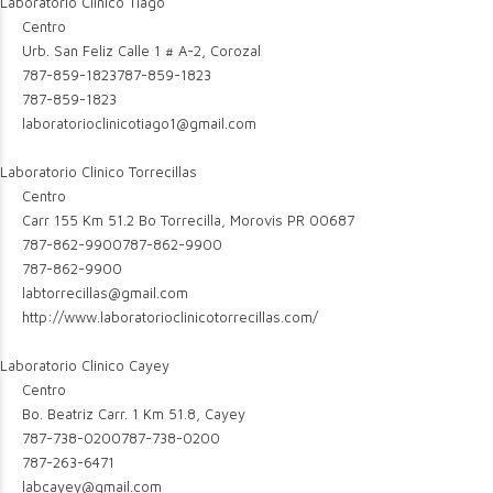
Laboratorio Clinico Tiago
Centro
Urb. San Feliz Calle 1 # A-2, Corozal
787-859-1823
787-859-1823
787-859-1823
laboratorioclinicotiago1@gmail.com
Laboratorio Clinico Torrecillas
Centro
Carr 155 Km 51.2 Bo Torrecilla, Morovis PR 00687
787-862-9900
787-862-9900
787-862-9900
labtorrecillas@gmail.com
http://www.laboratorioclinicotorrecillas.com/
Laboratorio Clinico Cayey
Centro
Bo. Beatriz Carr. 1 Km 51.8, Cayey
787-738-0200
787-738-0200
787-263-6471
labcayey@gmail.com