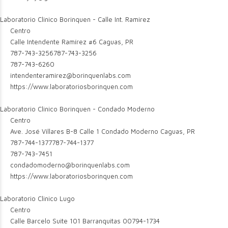
Laboratorio Clinico Borinquen - Calle Int. Ramirez
Centro
Calle Intendente Ramírez #6 Caguas, PR
787-743-3256
787-743-3256
787-743-6260
intendenteramirez@borinquenlabs.com
https://www.laboratoriosborinquen.com
Laboratorio Clinico Borinquen - Condado Moderno
Centro
Ave. José Villares B-8 Calle 1 Condado Moderno Caguas, PR
787-744-1377
787-744-1377
787-743-7451
condadomoderno@borinquenlabs.com
https://www.laboratoriosborinquen.com
Laboratorio Clinico Lugo
Centro
Calle Barcelo Suite 101 Barranquitas 00794-1734