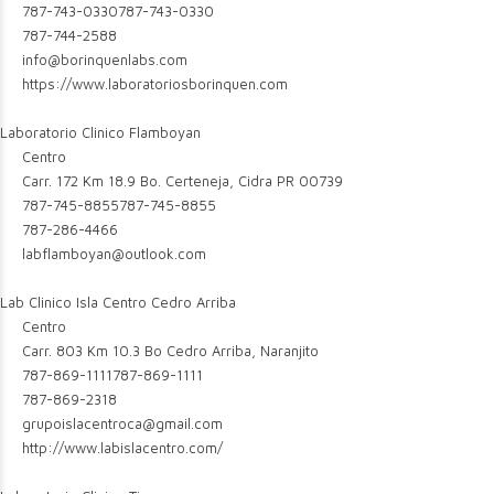
787-743-0330
787-743-0330
787-744-2588
info@borinquenlabs.com
https://www.laboratoriosborinquen.com
Laboratorio Clinico Flamboyan
Centro
Carr. 172 Km 18.9 Bo. Certeneja, Cidra PR 00739
787-745-8855
787-745-8855
787-286-4466
labflamboyan@outlook.com
Lab Clinico Isla Centro Cedro Arriba
Centro
Carr. 803 Km 10.3 Bo Cedro Arriba, Naranjito
787-869-1111
787-869-1111
787-869-2318
grupoislacentroca@gmail.com
http://www.labislacentro.com/