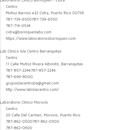
Laboratorio Clinico Borinquen - Cidra
Centro
Muñoz Barrios #32 Cidra, Puerto Rico 00739
787-739-6550
787-739-6550
787-714-0534
cidra@borinquenlabs.com
https://www.laboratoriosborinquen.com
Lab Clinico Isla Centro Barranquitas
Centro
11 Calle Muñoz Rivera Aibonito, Barranquitas
787-857-2246
787-857-2246
787-699-8000
grupoislacentroba@gmail.com
http://www.labislacentro.com/
Laboratorio Clinico Morovis
Centro
20 Calle Del Carmen, Morovis, Puerto Rico
787-862-0500
787-862-0500
787-862-0400