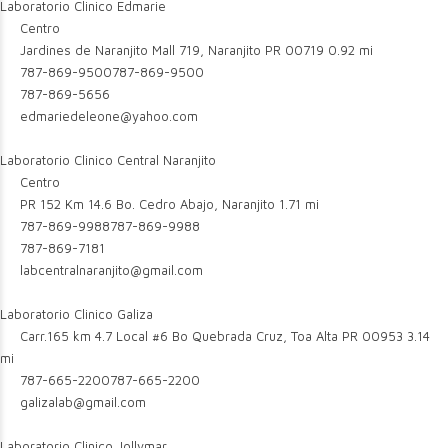
Laboratorio Clinico Edmarie
Centro
Jardines de Naranjito Mall 719, Naranjito PR 00719
0.92 mi
787-869-9500
787-869-9500
787-869-5656
edmariedeleone@yahoo.com
Laboratorio Clinico Central Naranjito
Centro
PR 152 Km 14.6 Bo. Cedro Abajo, Naranjito
1.71 mi
787-869-9988
787-869-9988
787-869-7181
labcentralnaranjito@gmail.com
Laboratorio Clinico Galiza
Carr.165 km 4.7 Local #6 Bo Quebrada Cruz, Toa Alta PR 00953
3.14
mi
787-665-2200
787-665-2200
galizalab@gmail.com
Laboratorio Clinico Jollymar