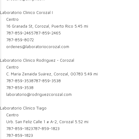
Laboratorio Clinico Corozal I
Centro
16 Granada St, Corozal, Puerto Rico
5.45 mi
787-859-2465
787-859-2465
787-859-8072
ordenes@laboratoriocorozal.com
Laboratorio Clinico Rodriguez - Corozal
Centro
C. María Zenaida Suárez, Corozal, 00783
5.49 mi
787-859-3538
787-859-3538
787-859-3538
laboratorio@rodriguezcorozal.com
Laboratorio Clinico Tiago
Centro
Urb. San Feliz Calle 1 # A-2, Corozal
5.52 mi
787-859-1823
787-859-1823
787-859-1823