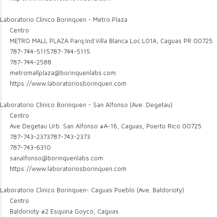
Laboratorio Clinico Borinquen - Metro Plaza
Centro
METRO MALL PLAZA Parq.Ind.Villa Blanca Loc.L01A, Caguas PR 00725
787-744-5115
787-744-5115
787-744-2588
metromallplaza@borinquenlabs.com
https://www.laboratoriosborinquen.com
Laboratorio Clinico Borinquen - San Alfonso (Ave. Degetau)
Centro
Ave Degetau Urb. San Alfonso #A-16, Caguas, Puerto Rico 00725
787-743-2373
787-743-2373
787-743-6310
sanalfonso@borinquenlabs.com
https://www.laboratoriosborinquen.com
Laboratorio Clinico Borinquen- Caguas Pueblo (Ave. Baldorioty)
Centro
Baldorioty #2 Esquina Goyco, Caguas