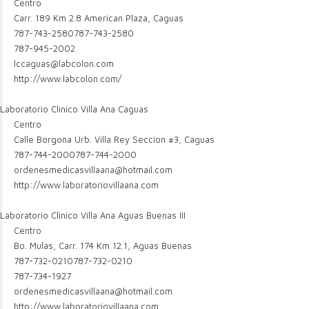
Centro
Carr. 189 Km 2.8 American Plaza, Caguas
787-743-2580
787-743-2580
787-945-2002
lccaguas@labcolon.com
http://www.labcolon.com/
Laboratorio Clinico Villa Ana Caguas
Centro
Calle Borgona Urb. Villa Rey Seccion #3, Caguas
787-744-2000
787-744-2000
ordenesmedicasvillaana@hotmail.com
http://www.laboratoriovillaana.com
Laboratorio Clinico Villa Ana Aguas Buenas III
Centro
Bo. Mulas, Carr. 174 Km 12.1, Aguas Buenas
787-732-0210
787-732-0210
787-734-1927
ordenesmedicasvillaana@hotmail.com
http://www.laboratoriovillaana.com