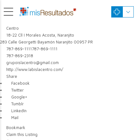
Centro
18-22 Cll I Morales Acosta, Naranjito
283 Calle Georgetti
Bayamón
Naranjito
00957
PR
787-869-1111
787-869-1111
787-869-2318
grupoislacentro@gmail.com
http://www.labislacentro.com/
Share
Facebook
Twitter
Google+
Tumblr
LinkedIn
Mail
Bookmark
Claim this Listing