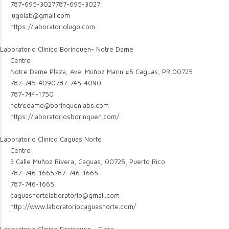
787-695-3027
787-695-3027
lugolab@gmail.com
https://laboratoriolugo.com
Laboratorio Clinico Borinquen- Notre Dame
Centro
Notre Dame Plaza, Ave. Muñoz Marin #5 Caguas, PR 00725
787-745-4090
787-745-4090
787-744-1750
notredame@borinquenlabs.com
https://laboratoriosborinquen.com/
Laboratorio Clinico Caguas Norte
Centro
3 Calle Muñoz Rivera, Caguas, 00725, Puerto Rico
787-746-1665
787-746-1665
787-746-1665
caguasnortelaboratorio@gmail.com
http://www.laboratoriocaguasnorte.com/