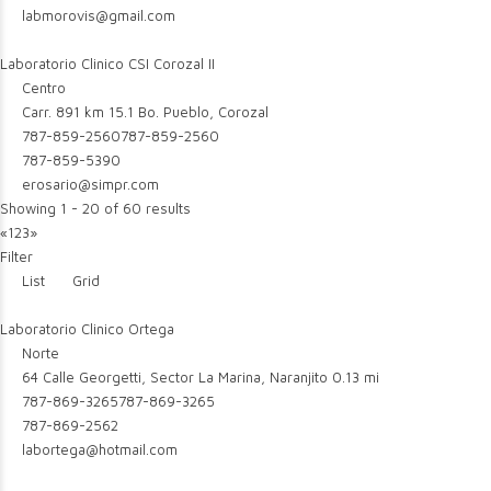
labmorovis@gmail.com
Laboratorio Clinico CSI Corozal II
Centro
Carr. 891 km 15.1 Bo. Pueblo, Corozal
787-859-2560
787-859-2560
787-859-5390
erosario@simpr.com
Showing 1 - 20 of 60 results
«
1
2
3
»
Filter
List
Grid
Laboratorio Clinico Ortega
Norte
64 Calle Georgetti, Sector La Marina, Naranjito
0.13 mi
787-869-3265
787-869-3265
787-869-2562
labortega@hotmail.com