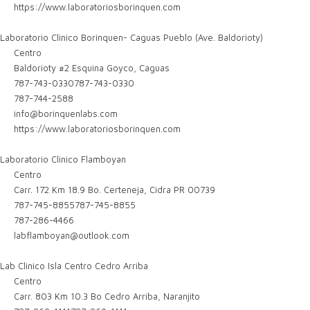
https://www.laboratoriosborinquen.com
Laboratorio Clinico Borinquen- Caguas Pueblo (Ave. Baldorioty)
Centro
Baldorioty #2 Esquina Goyco, Caguas
787-743-0330
787-743-0330
787-744-2588
info@borinquenlabs.com
https://www.laboratoriosborinquen.com
Laboratorio Clinico Flamboyan
Centro
Carr. 172 Km 18.9 Bo. Certeneja, Cidra PR 00739
787-745-8855
787-745-8855
787-286-4466
labflamboyan@outlook.com
Lab Clinico Isla Centro Cedro Arriba
Centro
Carr. 803 Km 10.3 Bo Cedro Arriba, Naranjito