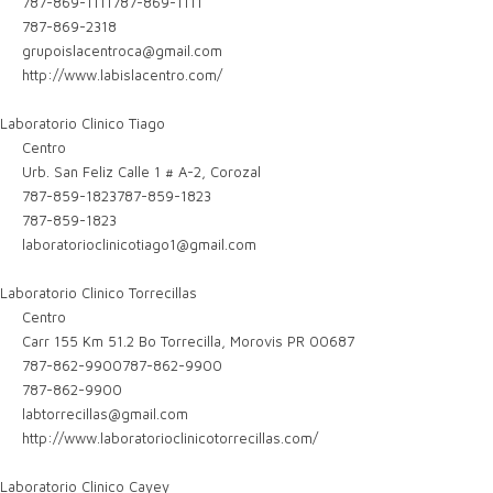
787-869-1111
787-869-1111
787-869-2318
grupoislacentroca@gmail.com
http://www.labislacentro.com/
Laboratorio Clinico Tiago
Centro
Urb. San Feliz Calle 1 # A-2, Corozal
787-859-1823
787-859-1823
787-859-1823
laboratorioclinicotiago1@gmail.com
Laboratorio Clinico Torrecillas
Centro
Carr 155 Km 51.2 Bo Torrecilla, Morovis PR 00687
787-862-9900
787-862-9900
787-862-9900
labtorrecillas@gmail.com
http://www.laboratorioclinicotorrecillas.com/
Laboratorio Clinico Cayey