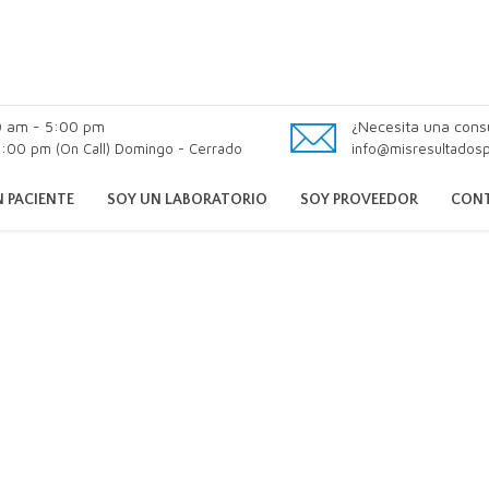
0 am - 5:00 pm
¿Necesita una cons
:00 pm (On Call) Domingo - Cerrado
info@misresultados
 PACIENTE
SOY UN LABORATORIO
SOY PROVEEDOR
CON