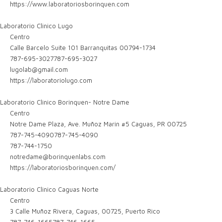
https://www.laboratoriosborinquen.com
Laboratorio Clinico Lugo
Centro
Calle Barcelo Suite 101 Barranquitas 00794-1734
787-695-3027
787-695-3027
lugolab@gmail.com
https://laboratoriolugo.com
Laboratorio Clinico Borinquen- Notre Dame
Centro
Notre Dame Plaza, Ave. Muñoz Marin #5 Caguas, PR 00725
787-745-4090
787-745-4090
787-744-1750
notredame@borinquenlabs.com
https://laboratoriosborinquen.com/
Laboratorio Clinico Caguas Norte
Centro
3 Calle Muñoz Rivera, Caguas, 00725, Puerto Rico