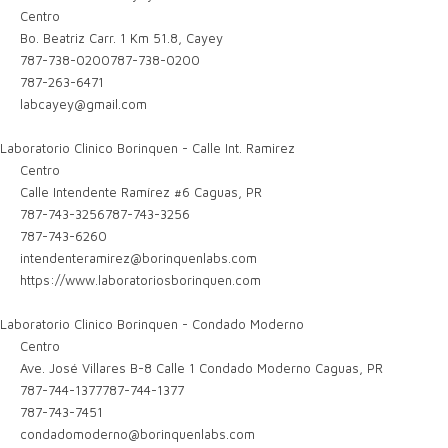
Centro
Bo. Beatriz Carr. 1 Km 51.8, Cayey
787-738-0200
787-738-0200
787-263-6471
labcayey@gmail.com
Laboratorio Clinico Borinquen - Calle Int. Ramirez
Centro
Calle Intendente Ramírez #6 Caguas, PR
787-743-3256
787-743-3256
787-743-6260
intendenteramirez@borinquenlabs.com
https://www.laboratoriosborinquen.com
Laboratorio Clinico Borinquen - Condado Moderno
Centro
Ave. José Villares B-8 Calle 1 Condado Moderno Caguas, PR
787-744-1377
787-744-1377
787-743-7451
condadomoderno@borinquenlabs.com