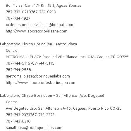
Bo. Mulas, Carr. 174 Km 12.1, Aguas Buenas
787-732-0210
787-732-0210
787-734-1927
ordenesmedicasvillaana@hotmail.com
http://www.laboratoriovillaana.com
Laboratorio Clinico Borinquen - Metro Plaza
Centro
METRO MALL PLAZA Parq.Ind.Villa Blanca Loc.L01A, Caguas PR 00725
787-744-5115
787-744-5115
787-744-2588
metromallplaza@borinquenlabs.com
https://www.laboratoriosborinquen.com
Laboratorio Clinico Borinquen - San Alfonso (Ave. Degetau)
Centro
Ave Degetau Urb. San Alfonso #A-16, Caguas, Puerto Rico 00725
787-743-2373
787-743-2373
787-743-6310
sanalfonso@borinquenlabs.com