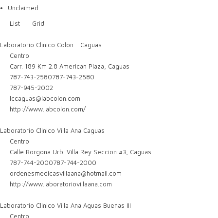
Unclaimed
List
Grid
Laboratorio Clinico Colon - Caguas
Centro
Carr. 189 Km 2.8 American Plaza, Caguas
787-743-2580
787-743-2580
787-945-2002
lccaguas@labcolon.com
http://www.labcolon.com/
Laboratorio Clinico Villa Ana Caguas
Centro
Calle Borgona Urb. Villa Rey Seccion #3, Caguas
787-744-2000
787-744-2000
ordenesmedicasvillaana@hotmail.com
http://www.laboratoriovillaana.com
Laboratorio Clinico Villa Ana Aguas Buenas III
Centro