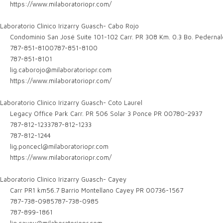
https://www.milaboratoriopr.com/
Laboratorio Clinico Irizarry Guasch- Cabo Rojo
Condominio San José Suite 101-102 Carr. PR 308 Km. 0.3 Bo. Pedern
787-851-8100
787-851-8100
787-851-8101
lig.caborojo@milaboratoriopr.com
https://www.milaboratoriopr.com/
Laboratorio Clinico Irizarry Guasch- Coto Laurel
Legacy Office Park Carr. PR 506 Solar 3 Ponce PR 00780-2937
787-812-1233
787-812-1233
787-812-1244
lig.poncecl@milaboratoriopr.com
https://www.milaboratoriopr.com/
Laboratorio Clinico Irizarry Guasch- Cayey
Carr PR1 km56.7 Barrio Montellano Cayey PR 00736-1567
787-738-0985
787-738-0985
787-899-1861