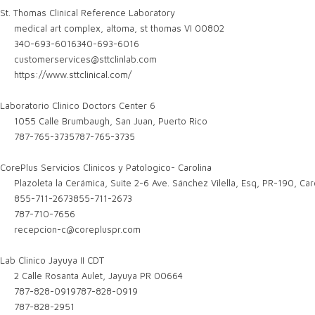
St. Thomas Clinical Reference Laboratory
medical art complex, altoma, st thomas VI 00802
340-693-6016
340-693-6016
customerservices@sttclinlab.com
https://www.sttclinical.com/
Laboratorio Clinico Doctors Center 6
1055 Calle Brumbaugh, San Juan, Puerto Rico
787-765-3735
787-765-3735
CorePlus Servicios Clinicos y Patologico- Carolina
Plazoleta la Cerámica, Suite 2-6 Ave. Sánchez Vilella, Esq, PR-190, Ca
855-711-2673
855-711-2673
787-710-7656
recepcion-c@corepluspr.com
Lab Clinico Jayuya II CDT
2 Calle Rosanta Aulet, Jayuya PR 00664
787-828-0919
787-828-0919
787-828-2951