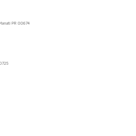
 Manati PR 00674
00725