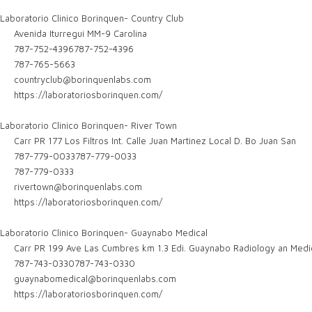
Laboratorio Clinico Borinquen- Country Club
Avenida Iturregui MM-9 Carolina
787-752-4396
787-752-4396
787-765-5663
countryclub@borinquenlabs.com
https://laboratoriosborinquen.com/
Laboratorio Clinico Borinquen- River Town
Carr PR 177 Los Filtros Int. Calle Juan Martinez Local D. Bo Juan San
787-779-0033
787-779-0033
787-779-0333
rivertown@borinquenlabs.com
https://laboratoriosborinquen.com/
Laboratorio Clinico Borinquen- Guaynabo Medical
Carr PR 199 Ave Las Cumbres km 1.3 Edi. Guaynabo Radiology an Medic
787-743-0330
787-743-0330
guaynabomedical@borinquenlabs.com
https://laboratoriosborinquen.com/