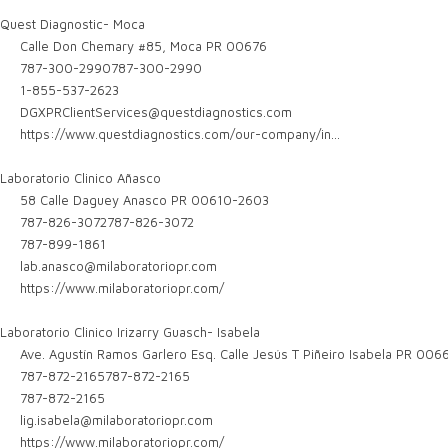
Quest Diagnostic- Moca
Calle Don Chemary #85, Moca PR 00676
787-300-2990
787-300-2990
1-855-537-2623
DGXPRClientServices@questdiagnostics.com
https://www.questdiagnostics.com/our-company/in...
Laboratorio Clinico Añasco
58 Calle Daguey Anasco PR 00610-2603
787-826-3072
787-826-3072
787-899-1861
lab.anasco@milaboratoriopr.com
https://www.milaboratoriopr.com/
Laboratorio Clinico Irizarry Guasch- Isabela
Ave. Agustín Ramos Garlero Esq. Calle Jesús T Piñeiro Isabela PR 006
787-872-2165
787-872-2165
787-872-2165
lig.isabela@milaboratoriopr.com
https://www.milaboratoriopr.com/