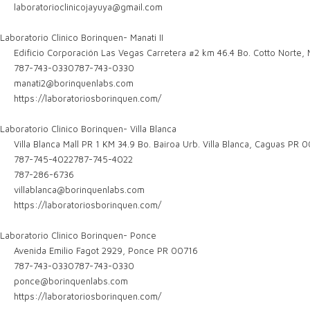
laboratorioclinicojayuya@gmail.com
Laboratorio Clinico Borinquen- Manati II
Edificio Corporación Las Vegas Carretera #2 km 46.4 Bo. Cotto Norte,
787-743-0330
787-743-0330
manati2@borinquenlabs.com
https://laboratoriosborinquen.com/
Laboratorio Clinico Borinquen- Villa Blanca
Villa Blanca Mall PR 1 KM 34.9 Bo. Bairoa Urb. Villa Blanca, Caguas PR 
787-745-4022
787-745-4022
787-286-6736
villablanca@borinquenlabs.com
https://laboratoriosborinquen.com/
Laboratorio Clinico Borinquen- Ponce
Avenida Emilio Fagot 2929, Ponce PR 00716
787-743-0330
787-743-0330
ponce@borinquenlabs.com
https://laboratoriosborinquen.com/