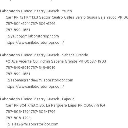
Laboratorio Clinico Irizarry Guasch- Yauco
Carr PR 121 KM13.3 Sector Cuatro Calles Barrio Susua Baja Yauco PR
787-804-6244
787-804-6244
787-899-1861
lig.yauco@milaboratoriopr.com
https://www.milaboratoriopr.com/
Laboratorio Clinico Irizarry Guasch- Sabana Grande
40 Ave Vicente Quilinchini Sabana Grande PR 00637-1903
787-849-8919
787-849-8919
787-899-1861
lig.sabanagrande@milaboratoriopr.com
https://www.milaboratoriopr.com/
Laboratorio Clinico Irizarry Guasch- Lajas 2
Carr PR 304 Km3.0 Bo. La Parguera Lajas PR 00667-9164
787-808-1794
787-808-1794
787-808-1794
lig.lajas2@milaboratoriopr.com