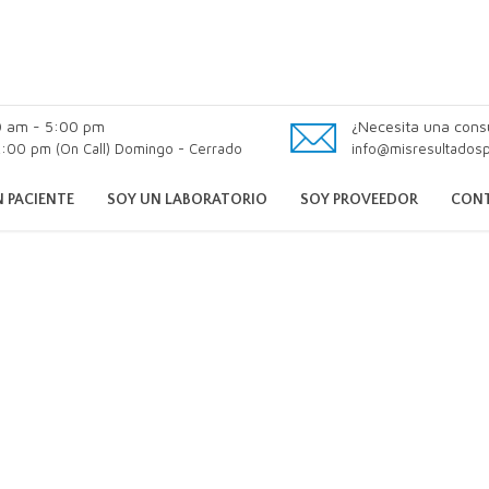
0 am - 5:00 pm
¿Necesita una cons
:00 pm (On Call) Domingo - Cerrado
info@misresultados
 PACIENTE
SOY UN LABORATORIO
SOY PROVEEDOR
CON