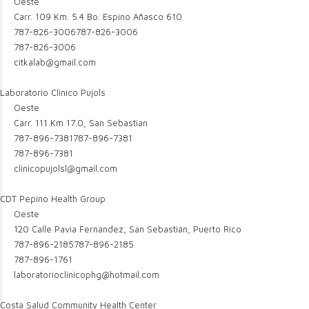
Oeste
Carr. 109 Km. 5.4 Bo. Espino Añasco 610
787-826-3006
787-826-3006
787-826-3006
citkalab@gmail.com
Laboratorio Clinico Pujols
Oeste
Carr. 111 Km 17.0, San Sebastian
787-896-7381
787-896-7381
787-896-7381
clinicopujolsl@gmail.com
CDT Pepino Health Group
Oeste
120 Calle Pavia Fernandez, San Sebastián, Puerto Rico
787-896-2185
787-896-2185
787-896-1761
laboratorioclinicophg@hotmail.com
Costa Salud Community Health Center