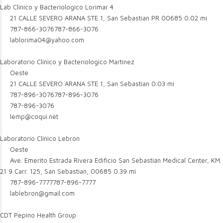
Lab Clinico y Bacteriologico Lorimar 4
21 CALLE SEVERO ARANA STE 1, San Sebastian PR 00685
0.02 mi
787-866-3076
787-866-3076
lablorima04@yahoo.com
Laboratorio Clinico y Bacteriologico Martinez
Oeste
21 CALLE SEVERO ARANA STE 1, San Sebastian
0.03 mi
787-896-3076
787-896-3076
787-896-3076
lemp@coqui.net
Laboratorio Clinico Lebron
Oeste
Ave. Emerito Estrada Rivera Edificio San Sebastián Medical Center, KM.
21 9 Carr. 125, San Sebastian, 00685
0.39 mi
787-896-7777
787-896-7777
lablebron@gmail.com
CDT Pepino Health Group