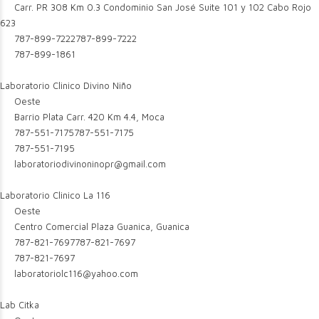
Carr. PR 308 Km 0.3 Condominio San José Suite 101 y 102 Cabo Rojo
623
787-899-7222
787-899-7222
787-899-1861
Laboratorio Clinico Divino Niño
Oeste
Barrio Plata Carr. 420 Km 4.4, Moca
787-551-7175
787-551-7175
787-551-7195
laboratoriodivinoninopr@gmail.com
Laboratorio Clinico La 116
Oeste
Centro Comercial Plaza Guanica, Guanica
787-821-7697
787-821-7697
787-821-7697
laboratoriolc116@yahoo.com
Lab Citka