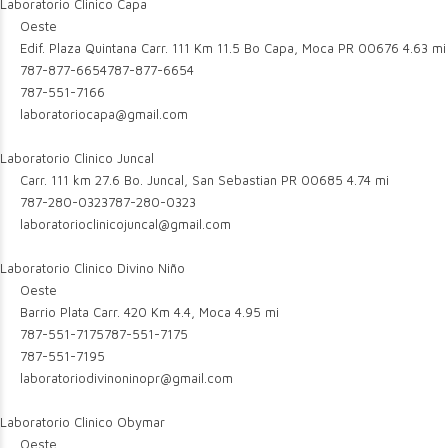
Laboratorio Clinico Capa
Oeste
Edif. Plaza Quintana Carr. 111 Km 11.5 Bo Capa, Moca PR 00676
4.63 mi
787-877-6654
787-877-6654
787-551-7166
laboratoriocapa@gmail.com
Laboratorio Clinico Juncal
Carr. 111 km 27.6 Bo. Juncal, San Sebastian PR 00685
4.74 mi
787-280-0323
787-280-0323
laboratorioclinicojuncal@gmail.com
Laboratorio Clinico Divino Niño
Oeste
Barrio Plata Carr. 420 Km 4.4, Moca
4.95 mi
787-551-7175
787-551-7175
787-551-7195
laboratoriodivinoninopr@gmail.com
Laboratorio Clinico Obymar
Oeste