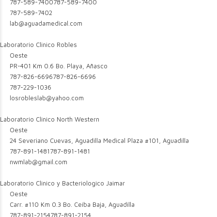
787-589-7400
787-589-7400
787-589-7402
lab@aguadamedical.com
Laboratorio Clinico Robles
Oeste
PR-401 Km 0.6 Bo. Playa, Añasco
787-826-6696
787-826-6696
787-229-1036
losrobleslab@yahoo.com
Laboratorio Clinico North Western
Oeste
24 Severiano Cuevas, Aguadilla Medical Plaza #101, Aguadilla
787-891-1481
787-891-1481
nwmlab@gmail.com
Laboratorio Clinico y Bacteriologico Jaimar
Oeste
Carr. #110 Km 0.3 Bo. Ceiba Baja, Aguadilla
787-891-2154
787-891-2154