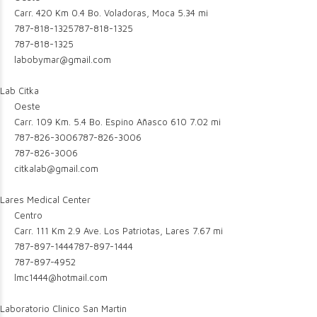
Carr. 420 Km 0.4 Bo. Voladoras, Moca
5.34 mi
787-818-1325
787-818-1325
787-818-1325
labobymar@gmail.com
Lab Citka
Oeste
Carr. 109 Km. 5.4 Bo. Espino Añasco 610
7.02 mi
787-826-3006
787-826-3006
787-826-3006
citkalab@gmail.com
Lares Medical Center
Centro
Carr. 111 Km 2.9 Ave. Los Patriotas, Lares
7.67 mi
787-897-1444
787-897-1444
787-897-4952
lmc1444@hotmail.com
Laboratorio Clinico San Martin