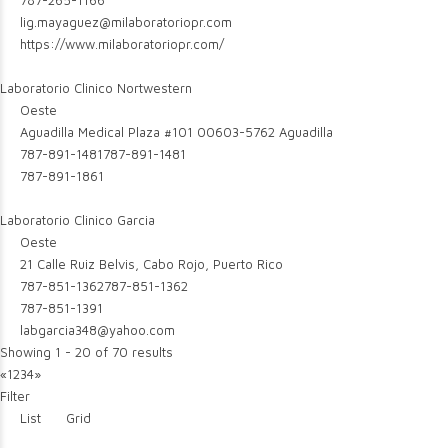
787-265-1166
lig.mayaguez@milaboratoriopr.com
https://www.milaboratoriopr.com/
Laboratorio Clinico Nortwestern
Oeste
Aguadilla Medical Plaza #101 00603-5762 Aguadilla
787-891-1481
787-891-1481
787-891-1861
Laboratorio Clinico Garcia
Oeste
21 Calle Ruiz Belvis, Cabo Rojo, Puerto Rico
787-851-1362
787-851-1362
787-851-1391
labgarcia348@yahoo.com
Showing 1 - 20 of 70 results
«
1
2
3
4
»
Filter
List
Grid