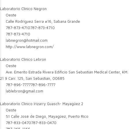
Laboratorio Clinico Negron
Oeste
Calle Rodriguez Serra #16, Sabana Grande
787-873-4710
787-873-4710
787-873-4710
labnegron@hotmail.com
http://www.labnegron.com/
Laboratorio Clinico Lebron
Oeste
Ave. Emerito Estrada Rivera Edificio San Sebastián Medical Center, KM.
21 9 Carr. 125, San Sebastian, 00685
787-896-7777
787-896-7777
lablebron@gmail.com
Laboratorio Clinico Irizarry Guasch- Mayagüez 2
Oeste
51 Calle José de Diego, Mayagüez, Puerto Rico
787-833-0470
787-833-0470