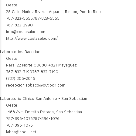
Oeste
28 Calle Muñoz Rivera, Aguada, Rincón, Puerto Rico
787-823-5555
787-823-5555
787-823-2990
info@costasalud.com
http://www.costasalud.com/
Laboratorios Baco Inc.
Oeste
Peral 22 Norte 00680-4821 Mayaguez
787-832-7190
787-832-7190
(787) 805-2045
recepcionlabbaco@outlook.com
Laboratorio Clinico San Antonio - San Sebastian
Oeste
1488 Ave. Emerito Estrada, San Sebastian
787-896-1076
787-896-1076
787-896-1076
labsa@coqui.net