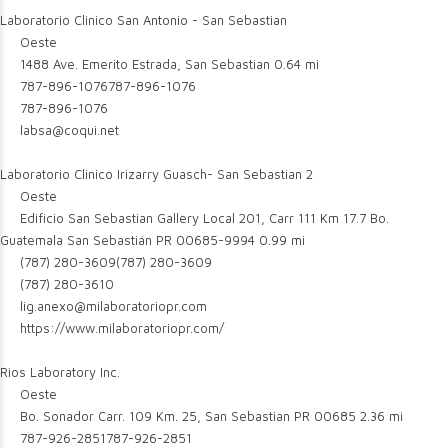
Laboratorio Clinico San Antonio - San Sebastian
Oeste
1488 Ave. Emerito Estrada, San Sebastian
0.64 mi
787-896-1076
787-896-1076
787-896-1076
labsa@coqui.net
Laboratorio Clinico Irizarry Guasch- San Sebastian 2
Oeste
Edificio San Sebastian Gallery Local 201, Carr 111 Km 17.7 Bo.
Guatemala San Sebastián PR 00685-9994
0.99 mi
(787) 280-3609
(787) 280-3609
(787) 280-3610
lig.anexo@milaboratoriopr.com
https://www.milaboratoriopr.com/
Rios Laboratory Inc.
Oeste
Bo. Sonador Carr. 109 Km. 25, San Sebastian PR 00685
2.36 mi
787-926-2851
787-926-2851