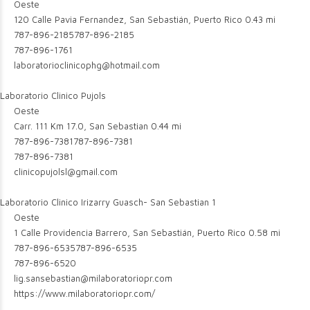
Oeste
120 Calle Pavia Fernandez, San Sebastián, Puerto Rico
0.43 mi
787-896-2185
787-896-2185
787-896-1761
laboratorioclinicophg@hotmail.com
Laboratorio Clinico Pujols
Oeste
Carr. 111 Km 17.0, San Sebastian
0.44 mi
787-896-7381
787-896-7381
787-896-7381
clinicopujolsl@gmail.com
Laboratorio Clinico Irizarry Guasch- San Sebastian 1
Oeste
1 Calle Providencia Barrero, San Sebastián, Puerto Rico
0.58 mi
787-896-6535
787-896-6535
787-896-6520
lig.sansebastian@milaboratoriopr.com
https://www.milaboratoriopr.com/