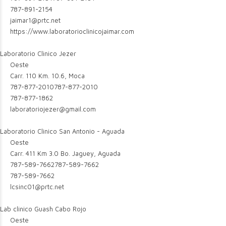
787-891-2154
jaimar1@prtc.net
https://www.laboratorioclinicojaimar.com
Laboratorio Clinico Jezer
Oeste
Carr. 110 Km. 10.6, Moca
787-877-2010
787-877-2010
787-877-1862
laboratoriojezer@gmail.com
Laboratorio Clinico San Antonio - Aguada
Oeste
Carr. 411 Km 3.0 Bo. Jaguey, Aguada
787-589-7662
787-589-7662
787-589-7662
lcsinc01@prtc.net
Lab clinico Guash Cabo Rojo
Oeste