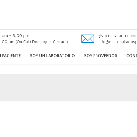
0 am - 5:00 pm
¿Necesita una cons
:00 pm (On Call) Domingo - Cerrado
info@misresultados
 PACIENTE
SOY UN LABORATORIO
SOY PROVEEDOR
CON