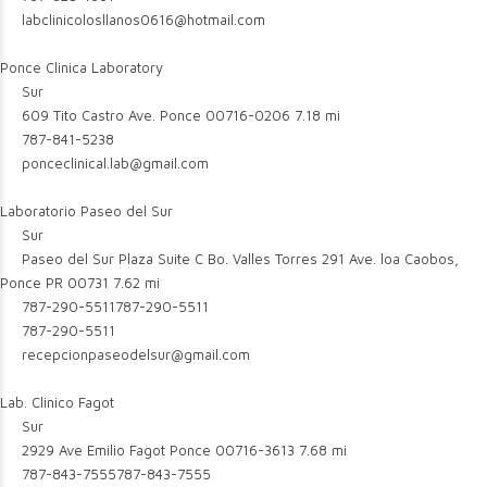
labclinicolosllanos0616@hotmail.com
Ponce Clinica Laboratory
Sur
609 Tito Castro Ave. Ponce 00716-0206
7.18 mi
787-841-5238
ponceclinical.lab@gmail.com
Laboratorio Paseo del Sur
Sur
Paseo del Sur Plaza Suite C Bo. Valles Torres 291 Ave. loa Caobos,
Ponce PR 00731
7.62 mi
787-290-5511
787-290-5511
787-290-5511
recepcionpaseodelsur@gmail.com
Lab. Clinico Fagot
Sur
2929 Ave Emilio Fagot Ponce 00716-3613
7.68 mi
787-843-7555
787-843-7555