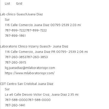
List
Grid
Lab clinico GuaschJuana Diaz
Sur
116 Calle Comercio Juana Diaz 00795-2539
2.03 mi
787-899-7222
787-899-7222
787-899-1861
Laboratorio Clinico Irizarry Guasch- Juana Diaz
116 Calle Comercio, Juana Díaz PR 00795- 2539
2.06 mi
787-260-3853
787-260-3853
787-260-3915
lig.juanadiaz@milaboratoriopr.com
https://www.milaboratoriopr.com/
CDT Centro San Cristobal Juana Diaz
Sur
La #6 Calle Desvio Victor Cruz, Juana Díaz
2.35 mi
787-588-0000
787-588-0000
787-260-1441