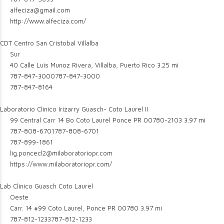
alfeciza@gmail.com
http://www.alfeciza.com/
CDT Centro San Cristobal Villalba
Sur
40 Calle Luis Munoz Rivera, Villalba, Puerto Rico
3.25 mi
787-847-3000
787-847-3000
787-847-8164
Laboratorio Clinico Irizarry Guasch- Coto Laurel II
99 Central Carr 14 Bo Coto Laurel Ponce PR 00780-2103
3.97 mi
787-808-6701
787-808-6701
787-899-1861
lig.poncecl2@milaboratoriopr.com
https://www.milaboratoriopr.com/
Lab Clinico Guasch Coto Laurel
Oeste
Carr. 14 #99 Coto Laurel, Ponce PR 00780
3.97 mi
787-812-1233
787-812-1233