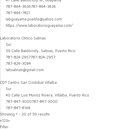
47 Calle Baldorioty W, Guayama
787-864-3636
787-864-3636
787-864-7821
labguayama.pueblo@yahoo.com
https://www.laboratorioguayama.com/
Laboratorio Clinico Salinas
Sur
59 Calle Baldorioty, Salinas, Puerto Rico
787-824-2957
787-824-2957
787-824-3094
labsalinas@gmail.com
CDT Centro San Cristobal Villalba
Sur
40 Calle Luis Munoz Rivera, Villalba, Puerto Rico
787-847-3000
787-847-3000
787-847-8164
Showing 1 - 20 of 59 results
«
1
2
3
»
Filter