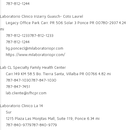
787-812-1244
Laboratorio Clinico Irizarry Guasch- Coto Laurel
Legacy Office Park Carr. PR 506 Solar 3 Ponce PR 00780-2937
4.24
mi
787-812-1233
787-812-1233
787-812-1244
lig.poncecl@milaboratoriopr.com
https://www.milaboratoriopr.com/
Lab CL Specialty Family Health Center
Carr.149 KM 58.5 Bo. Tierra Santa, Villalba PR 00766
4.82 mi
787-847-1030
787-847-1030
787-847-7451
lab.cliente@sfhcpr.com
Laboratorio Clinico La 14
Sur
1215 Plaza Las Monjitas Mall, Suite 119, Ponce
6.34 mi
787-840-9779
787-840-9779