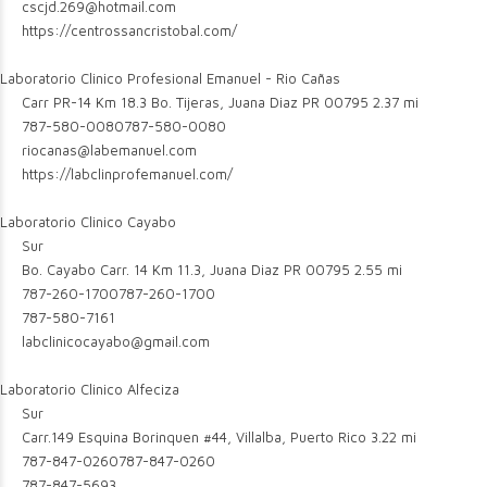
cscjd.269@hotmail.com
https://centrossancristobal.com/
Laboratorio Clinico Profesional Emanuel - Rio Cañas
Carr PR-14 Km 18.3 Bo. Tijeras, Juana Diaz PR 00795
2.37 mi
787-580-0080
787-580-0080
riocanas@labemanuel.com
https://labclinprofemanuel.com/
Laboratorio Clinico Cayabo
Sur
Bo. Cayabo Carr. 14 Km 11.3, Juana Diaz PR 00795
2.55 mi
787-260-1700
787-260-1700
787-580-7161
labclinicocayabo@gmail.com
Laboratorio Clinico Alfeciza
Sur
Carr.149 Esquina Borinquen #44, Villalba, Puerto Rico
3.22 mi
787-847-0260
787-847-0260
787-847-5693