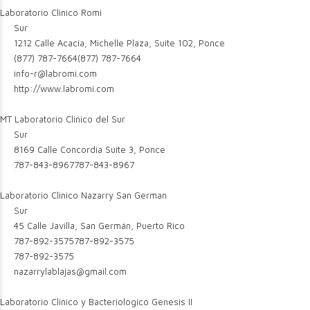
Laboratorio Clinico Romi
Sur
1212 Calle Acacia, Michelle Plaza, Suite 102, Ponce
(877) 787-7664
(877) 787-7664
info-r@labromi.com
http://www.labromi.com
MT Laboratorio Clinico del Sur
Sur
8169 Calle Concordia Suite 3, Ponce
787-843-8967
787-843-8967
Laboratorio Clinico Nazarry San German
Sur
45 Calle Javilla, San Germán, Puerto Rico
787-892-3575
787-892-3575
787-892-3575
nazarrylablajas@gmail.com
Laboratorio Clinico y Bacteriologico Genesis II