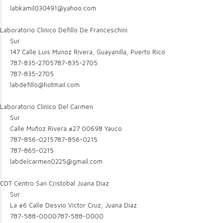
labkamil030491@yahoo.com
Laboratorio Clinico Defillo De Franceschini
Sur
147 Calle Luis Munoz Rivera, Guayanilla, Puerto Rico
787-835-2705
787-835-2705
787-835-2705
labdefillo@hotmail.com
Laboratorio Clinico Del Carmen
Sur
Calle Muñoz Rivera #27 00698 Yauco
787-856-0215
787-856-0215
787-865-0215
labdelcarmen0225@gmail.com
CDT Centro San Cristobal Juana Diaz
Sur
La #6 Calle Desvio Victor Cruz, Juana Díaz
787-588-0000
787-588-0000