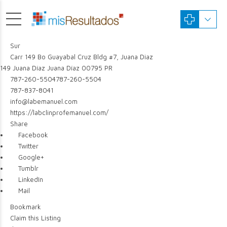
Sur
Carr 149 Bo Guayabal Cruz Bldg #7, Juana Diaz
149
Juana Díaz
Juana Díaz
00795
PR
787-260-5504
787-260-5504
787-837-8041
info@labemanuel.com
https://labclinprofemanuel.com/
Share
Facebook
Twitter
Google+
Tumblr
LinkedIn
Mail
Bookmark
Claim this Listing