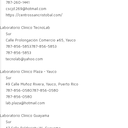
787-260-1441
cscjd.269@hotmail.com
https://centrossancristobal.com/
Laboratorio Clinico TecnoLab
Sur
Calle Prolongación Comercio #65, Yauco
787-856-5853
787-856-5853
787-856-5853
tecnolab@yahoo.com
Laboratorio Clinico Plaza - Yauco
Sur
49 Calle Muñoz Rivera, Yauco, Puerto Rico
787-856-0580
787-856-0580
787-856-0580
lab.plaza@hotmail.com
Laboratorio Clinico Guayama
Sur