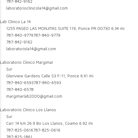
787-842-9162
laboratorioclinicola14@gmail.com
Lab Clinico La 14
1255 PASEO LAS MONJITAS SUITE 119, Ponce PR 00730
6.34 mi
787-840-9779
787-840-9779
787-842-9162
laboratoriola14@gmail.com
Laboratorio Clinico Margimar
Sur
Glenview Gardens Calle S3 F-11, Ponce
6.41 mi
787-840-6593
787-840-6593
787-840-6578
margimarlab2000@gmail.com
Laboratorio Clinico Los Llanos
Sur
Carr 14 km 26.9 Bo Los Llanos, Coamo
6.92 mi
787-825-0616
787-825-0616
787-825-1861