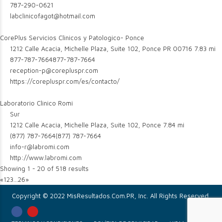
787-290-0621
labclinicofagot@hotmail.com
CorePlus Servicios Clinicos y Patologico- Ponce
1212 Calle Acacia, Michelle Plaza, Suite 102, Ponce PR 00716
7.83 mi
877-787-7664
877-787-7664
reception-p@corepluspr.com
https://corepluspr.com/es/contacto/
Laboratorio Clinico Romi
Sur
1212 Calle Acacia, Michelle Plaza, Suite 102, Ponce
7.84 mi
(877) 787-7664
(877) 787-7664
info-r@labromi.com
http://www.labromi.com
Showing 1 - 20 of 518 results
«
1
2
3
...
26
»
Copyright © 2022 MisResultados.Com.PR, Inc. All Rights Reserved.