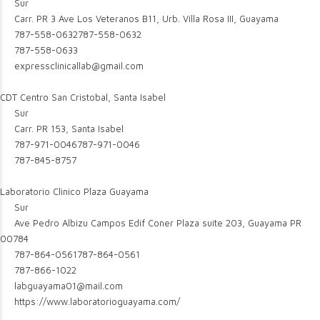
Sur
Carr. PR 3 Ave Los Veteranos B11, Urb. Villa Rosa III, Guayama
787-558-0632
787-558-0632
787-558-0633
expressclinicallab@gmail.com
CDT Centro San Cristobal, Santa Isabel
Sur
Carr. PR 153, Santa Isabel
787-971-0046
787-971-0046
787-845-8757
Laboratorio Clinico Plaza Guayama
Sur
Ave Pedro Albizu Campos Edif Coner Plaza suite 203, Guayama PR
00784
787-864-0561
787-864-0561
787-866-1022
labguayama01@mail.com
https://www.laboratorioguayama.com/