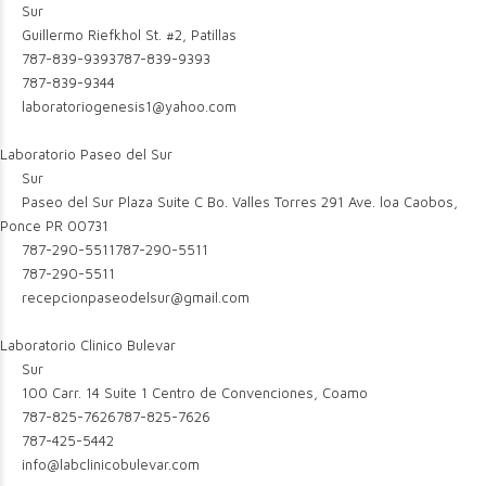
Sur
Guillermo Riefkhol St. #2, Patillas
787-839-9393
787-839-9393
787-839-9344
laboratoriogenesis1@yahoo.com
Laboratorio Paseo del Sur
Sur
Paseo del Sur Plaza Suite C Bo. Valles Torres 291 Ave. loa Caobos,
Ponce PR 00731
787-290-5511
787-290-5511
787-290-5511
recepcionpaseodelsur@gmail.com
Laboratorio Clinico Bulevar
Sur
100 Carr. 14 Suite 1 Centro de Convenciones, Coamo
787-825-7626
787-825-7626
787-425-5442
info@labclinicobulevar.com