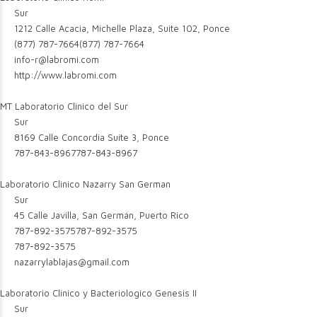
Sur
1212 Calle Acacia, Michelle Plaza, Suite 102, Ponce
(877) 787-7664
(877) 787-7664
info-r@labromi.com
http://www.labromi.com
MT Laboratorio Clinico del Sur
Sur
8169 Calle Concordia Suite 3, Ponce
787-843-8967
787-843-8967
Laboratorio Clinico Nazarry San German
Sur
45 Calle Javilla, San Germán, Puerto Rico
787-892-3575
787-892-3575
787-892-3575
nazarrylablajas@gmail.com
Laboratorio Clinico y Bacteriologico Genesis II
Sur