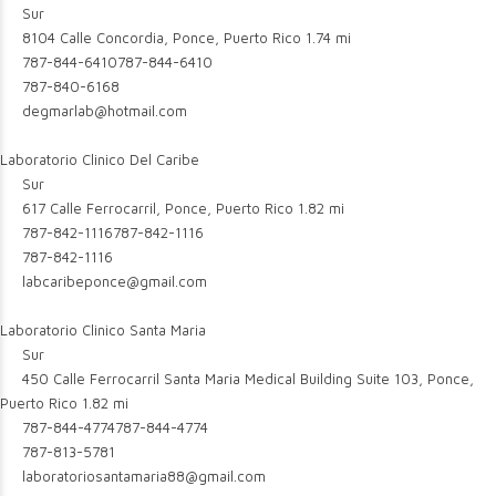
Sur
8104 Calle Concordia, Ponce, Puerto Rico
1.74 mi
787-844-6410
787-844-6410
787-840-6168
degmarlab@hotmail.com
Laboratorio Clinico Del Caribe
Sur
617 Calle Ferrocarril, Ponce, Puerto Rico
1.82 mi
787-842-1116
787-842-1116
787-842-1116
labcaribeponce@gmail.com
Laboratorio Clinico Santa Maria
Sur
450 Calle Ferrocarril Santa Maria Medical Building Suite 103, Ponce,
Puerto Rico
1.82 mi
787-844-4774
787-844-4774
787-813-5781
laboratoriosantamaria88@gmail.com