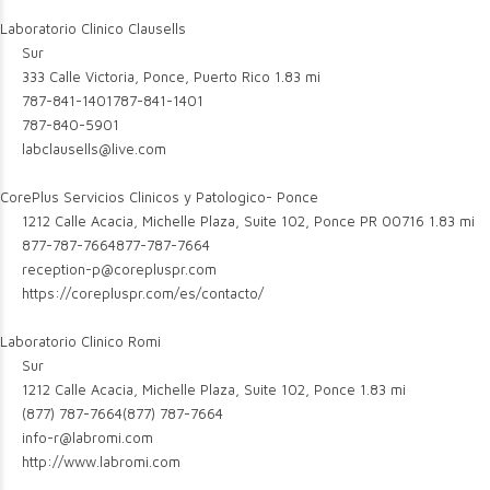
Laboratorio Clinico Clausells
Sur
333 Calle Victoria, Ponce, Puerto Rico
1.83 mi
787-841-1401
787-841-1401
787-840-5901
labclausells@live.com
CorePlus Servicios Clinicos y Patologico- Ponce
1212 Calle Acacia, Michelle Plaza, Suite 102, Ponce PR 00716
1.83 mi
877-787-7664
877-787-7664
reception-p@corepluspr.com
https://corepluspr.com/es/contacto/
Laboratorio Clinico Romi
Sur
1212 Calle Acacia, Michelle Plaza, Suite 102, Ponce
1.83 mi
(877) 787-7664
(877) 787-7664
info-r@labromi.com
http://www.labromi.com