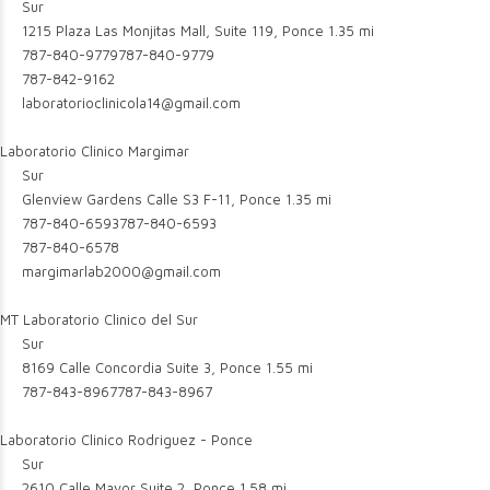
Sur
1215 Plaza Las Monjitas Mall, Suite 119, Ponce
1.35 mi
787-840-9779
787-840-9779
787-842-9162
laboratorioclinicola14@gmail.com
Laboratorio Clinico Margimar
Sur
Glenview Gardens Calle S3 F-11, Ponce
1.35 mi
787-840-6593
787-840-6593
787-840-6578
margimarlab2000@gmail.com
MT Laboratorio Clinico del Sur
Sur
8169 Calle Concordia Suite 3, Ponce
1.55 mi
787-843-8967
787-843-8967
Laboratorio Clinico Rodriguez - Ponce
Sur
2610 Calle Mayor Suite 2, Ponce
1.58 mi