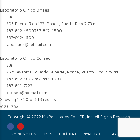
Laboratorio Clinico DMaes
Sur
306 Puerto Rico 123, Ponce, Puerto Rico
2.73 mi
787-842-4500
787-842-4500
787-842-4500
labdmaes@hotmail.com
Laboratorio Clinico Coliseo
Sur
2525 Avenida Eduardo Ruberte, Ponce, Puerto Rico
2.79 mi
787-842-4007
787-842-4007
787-841-7223
lcoliseo@hotmail.com
Showing 1 - 20 of 518 results
«
1
2
3
...
26
»
Copyright © 2022 MisResultados.Com.PR, Inc. All Rights Reserved.
TERMINOS Y CONDICIONES
POLÍTICA DE PRIVACIDAD
HIPAA
HL7