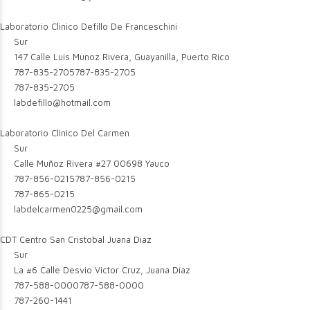
Laboratorio Clinico Defillo De Franceschini
Sur
147 Calle Luis Munoz Rivera, Guayanilla, Puerto Rico
787-835-2705
787-835-2705
787-835-2705
labdefillo@hotmail.com
Laboratorio Clinico Del Carmen
Sur
Calle Muñoz Rivera #27 00698 Yauco
787-856-0215
787-856-0215
787-865-0215
labdelcarmen0225@gmail.com
CDT Centro San Cristobal Juana Diaz
Sur
La #6 Calle Desvio Victor Cruz, Juana Díaz
787-588-0000
787-588-0000
787-260-1441