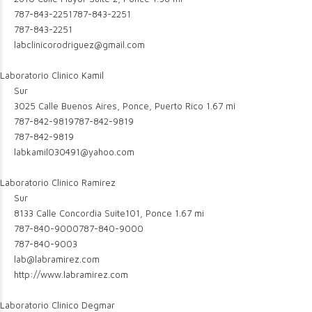
787-843-2251
787-843-2251
787-843-2251
labclinicorodriguez@gmail.com
Laboratorio Clinico Kamil
Sur
3025 Calle Buenos Aires, Ponce, Puerto Rico
1.67 mi
787-842-9819
787-842-9819
787-842-9819
labkamil030491@yahoo.com
Laboratorio Clinico Ramirez
Sur
8133 Calle Concordia Suite101, Ponce
1.67 mi
787-840-9000
787-840-9000
787-840-9003
lab@labramirez.com
http://www.labramirez.com
Laboratorio Clinico Degmar