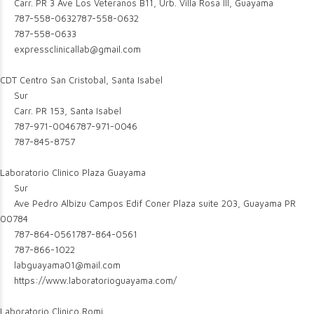
Carr. PR 3 Ave Los Veteranos B11, Urb. Villa Rosa III, Guayama
787-558-0632
787-558-0632
787-558-0633
expressclinicallab@gmail.com
CDT Centro San Cristobal, Santa Isabel
Sur
Carr. PR 153, Santa Isabel
787-971-0046
787-971-0046
787-845-8757
Laboratorio Clinico Plaza Guayama
Sur
Ave Pedro Albizu Campos Edif Coner Plaza suite 203, Guayama PR
00784
787-864-0561
787-864-0561
787-866-1022
labguayama01@mail.com
https://www.laboratorioguayama.com/
Laboratorio Clinico Romi