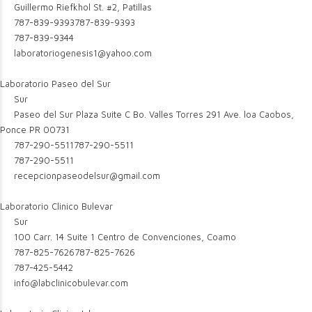
Guillermo Riefkhol St. #2, Patillas
787-839-9393
787-839-9393
787-839-9344
laboratoriogenesis1@yahoo.com
Laboratorio Paseo del Sur
Sur
Paseo del Sur Plaza Suite C Bo. Valles Torres 291 Ave. loa Caobos,
Ponce PR 00731
787-290-5511
787-290-5511
787-290-5511
recepcionpaseodelsur@gmail.com
Laboratorio Clinico Bulevar
Sur
100 Carr. 14 Suite 1 Centro de Convenciones, Coamo
787-825-7626
787-825-7626
787-425-5442
info@labclinicobulevar.com