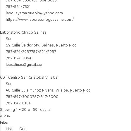
787-864-3636
787-864-3636
787-864-7821
labguayama.pueblo@yahoo.com
https://www.laboratorioguayama.com/
Laboratorio Clinico Salinas
Sur
59 Calle Baldorioty, Salinas, Puerto Rico
787-824-2957
787-824-2957
787-824-3094
labsalinas@gmail.com
CDT Centro San Cristobal Villalba
Sur
40 Calle Luis Munoz Rivera, Villalba, Puerto Rico
787-847-3000
787-847-3000
787-847-8164
Showing 1 - 20 of 59 results
«
1
2
3
»
Filter
List
Grid