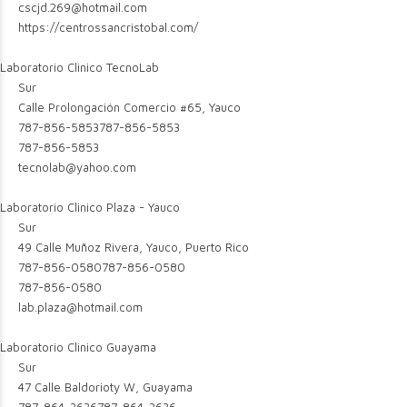
cscjd.269@hotmail.com
https://centrossancristobal.com/
Laboratorio Clinico TecnoLab
Sur
Calle Prolongación Comercio #65, Yauco
787-856-5853
787-856-5853
787-856-5853
tecnolab@yahoo.com
Laboratorio Clinico Plaza - Yauco
Sur
49 Calle Muñoz Rivera, Yauco, Puerto Rico
787-856-0580
787-856-0580
787-856-0580
lab.plaza@hotmail.com
Laboratorio Clinico Guayama
Sur
47 Calle Baldorioty W, Guayama