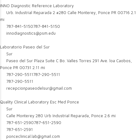
INNO Diagnostic Reference Laboratory
Urb. Industrial Reparada 2 #280 Calle Monterey, Ponce PR 00716
2.1
mi
787-841-5150
787-841-5150
innodiagnostics@psm.edu
Laboratorio Paseo del Sur
Sur
Paseo del Sur Plaza Suite C Bo. Valles Torres 291 Ave. loa Caobos,
Ponce PR 00731
2.11 mi
787-290-5511
787-290-5511
787-290-5511
recepcionpaseodelsur@gmail.com
Quality Clinical Laboratory Esc Med Ponce
Sur
Calle Monterey 280 Urb Industrial Reparada, Ponce
2.6 mi
787-651-2590
787-651-2590
787-651-2591
ponceclinical.lab@gmail.com