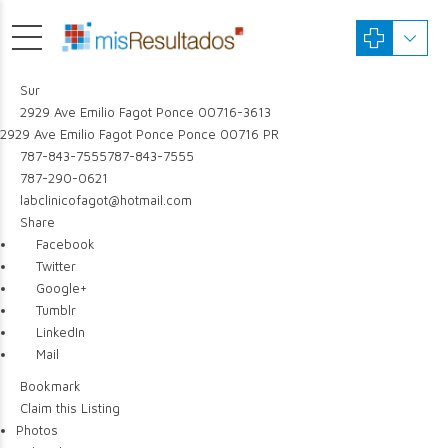
Sur
2929 Ave Emilio Fagot Ponce 00716-3613
2929 Ave Emilio Fagot
Ponce
Ponce
00716
PR
787-843-7555
787-843-7555
787-290-0621
labclinicofagot@hotmail.com
Share
Facebook
Twitter
Google+
Tumblr
LinkedIn
Mail
Bookmark
Claim this Listing
Photos