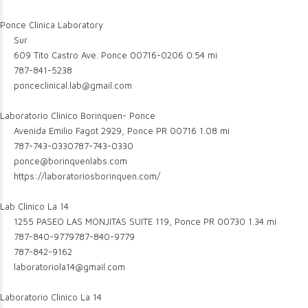
Ponce Clinica Laboratory
Sur
609 Tito Castro Ave. Ponce 00716-0206
0.54 mi
787-841-5238
ponceclinical.lab@gmail.com
Laboratorio Clinico Borinquen- Ponce
Avenida Emilio Fagot 2929, Ponce PR 00716
1.08 mi
787-743-0330
787-743-0330
ponce@borinquenlabs.com
https://laboratoriosborinquen.com/
Lab Clinico La 14
1255 PASEO LAS MONJITAS SUITE 119, Ponce PR 00730
1.34 mi
787-840-9779
787-840-9779
787-842-9162
laboratoriola14@gmail.com
Laboratorio Clinico La 14