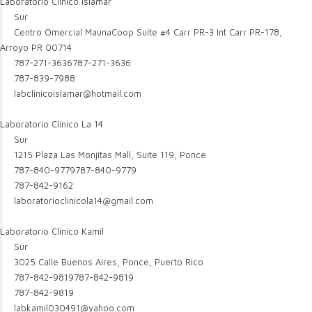
Laboratorio Clinico Islamar
Sur
Centro Omercial MaunaCoop Suite #4 Carr PR-3 Int Carr PR-178,
Arroyo PR 00714
787-271-3636
787-271-3636
787-839-7988
labclinicoislamar@hotmail.com
Laboratorio Clinico La 14
Sur
1215 Plaza Las Monjitas Mall, Suite 119, Ponce
787-840-9779
787-840-9779
787-842-9162
laboratorioclinicola14@gmail.com
Laboratorio Clinico Kamil
Sur
3025 Calle Buenos Aires, Ponce, Puerto Rico
787-842-9819
787-842-9819
787-842-9819
labkamil030491@yahoo.com