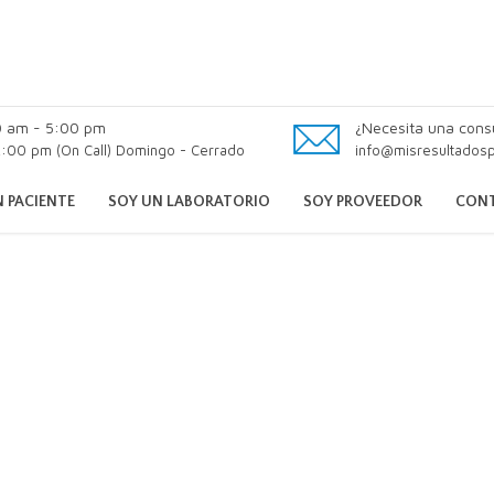
0 am - 5:00 pm
¿Necesita una cons
:00 pm (On Call) Domingo - Cerrado
info@misresultados
 PACIENTE
SOY UN LABORATORIO
SOY PROVEEDOR
CON