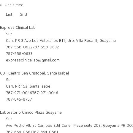
Unclaimed
List
Grid
Express Clinical Lab
Sur
Carr. PR 3 Ave Los Veteranos B11, Urb. Villa Rosa III, Guayama
787-558-0632
787-558-0632
787-558-0633
expressclinicallab@gmail.com
CDT Centro San Cristobal, Santa Isabel
Sur
Carr. PR 153, Santa Isabel
787-971-0046
787-971-0046
787-845-8757
Laboratorio Clinico Plaza Guayama
Sur
Ave Pedro Albizu Campos Edif Coner Plaza suite 203, Guayama PR 00
787-864-0561
787-864-0561