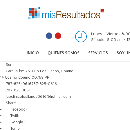
Lunes - Viernes 8:0
Sábado: 8:00 am - 12
INICIO
QUIENES SOMOS
SERVICIOS
SOY UN
Sur
Carr 14 km 26.9 Bo Los Llanos, Coamo
14
Coamo
Coamo
00769
PR
787-825-0616
787-825-0616
787-825-1861
labclinicolosllanos0616@hotmail.com
Share
Facebook
Twitter
Google+
Tumblr