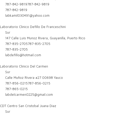
787-842-9819
787-842-9819
787-842-9819
labkamil030491@yahoo.com
Laboratorio Clinico Defillo De Franceschini
Sur
147 Calle Luis Munoz Rivera, Guayanilla, Puerto Rico
787-835-2705
787-835-2705
787-835-2705
labdefillo@hotmail.com
Laboratorio Clinico Del Carmen
Sur
Calle Muñoz Rivera #27 00698 Yauco
787-856-0215
787-856-0215
787-865-0215
labdelcarmen0225@gmail.com
CDT Centro San Cristobal Juana Diaz
Sur