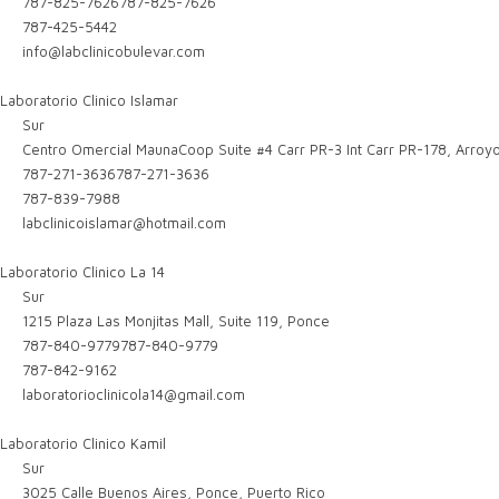
787-825-7626
787-825-7626
787-425-5442
info@labclinicobulevar.com
Laboratorio Clinico Islamar
Sur
Centro Omercial MaunaCoop Suite #4 Carr PR-3 Int Carr PR-178, Arroy
787-271-3636
787-271-3636
787-839-7988
labclinicoislamar@hotmail.com
Laboratorio Clinico La 14
Sur
1215 Plaza Las Monjitas Mall, Suite 119, Ponce
787-840-9779
787-840-9779
787-842-9162
laboratorioclinicola14@gmail.com
Laboratorio Clinico Kamil
Sur
3025 Calle Buenos Aires, Ponce, Puerto Rico