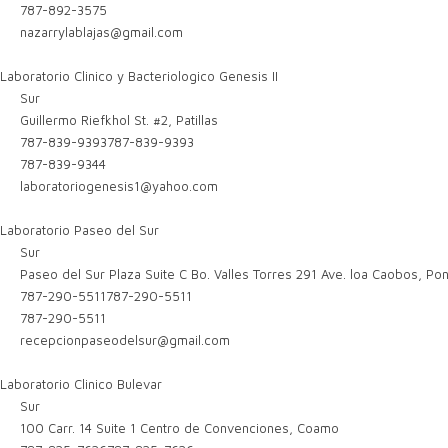
787-892-3575
nazarrylablajas@gmail.com
Laboratorio Clinico y Bacteriologico Genesis II
Sur
Guillermo Riefkhol St. #2, Patillas
787-839-9393
787-839-9393
787-839-9344
laboratoriogenesis1@yahoo.com
Laboratorio Paseo del Sur
Sur
Paseo del Sur Plaza Suite C Bo. Valles Torres 291 Ave. loa Caobos, P
787-290-5511
787-290-5511
787-290-5511
recepcionpaseodelsur@gmail.com
Laboratorio Clinico Bulevar
Sur
100 Carr. 14 Suite 1 Centro de Convenciones, Coamo