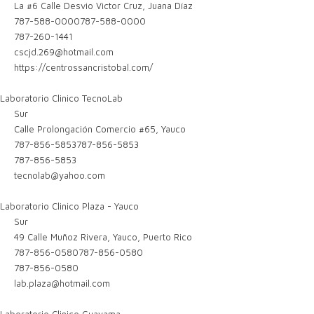
La #6 Calle Desvio Victor Cruz, Juana Díaz
787-588-0000
787-588-0000
787-260-1441
cscjd.269@hotmail.com
https://centrossancristobal.com/
Laboratorio Clinico TecnoLab
Sur
Calle Prolongación Comercio #65, Yauco
787-856-5853
787-856-5853
787-856-5853
tecnolab@yahoo.com
Laboratorio Clinico Plaza - Yauco
Sur
49 Calle Muñoz Rivera, Yauco, Puerto Rico
787-856-0580
787-856-0580
787-856-0580
lab.plaza@hotmail.com