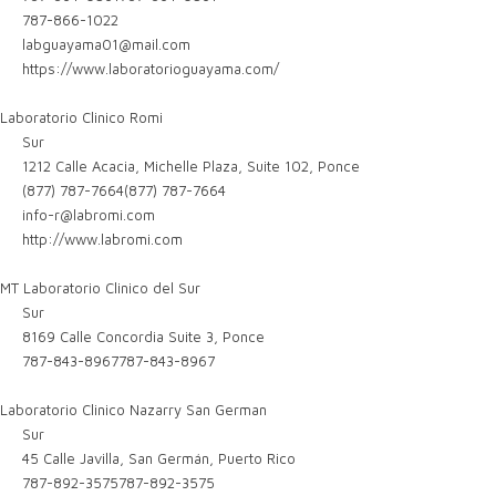
787-866-1022
labguayama01@mail.com
https://www.laboratorioguayama.com/
Laboratorio Clinico Romi
Sur
1212 Calle Acacia, Michelle Plaza, Suite 102, Ponce
(877) 787-7664
(877) 787-7664
info-r@labromi.com
http://www.labromi.com
MT Laboratorio Clinico del Sur
Sur
8169 Calle Concordia Suite 3, Ponce
787-843-8967
787-843-8967
Laboratorio Clinico Nazarry San German
Sur
45 Calle Javilla, San Germán, Puerto Rico
787-892-3575
787-892-3575