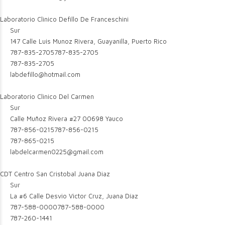
Laboratorio Clinico Defillo De Franceschini
Sur
147 Calle Luis Munoz Rivera, Guayanilla, Puerto Rico
787-835-2705
787-835-2705
787-835-2705
labdefillo@hotmail.com
Laboratorio Clinico Del Carmen
Sur
Calle Muñoz Rivera #27 00698 Yauco
787-856-0215
787-856-0215
787-865-0215
labdelcarmen0225@gmail.com
CDT Centro San Cristobal Juana Diaz
Sur
La #6 Calle Desvio Victor Cruz, Juana Díaz
787-588-0000
787-588-0000
787-260-1441