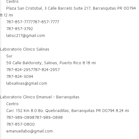
Centro
Plaza San Cristobal, 3 Calle Barceló Suite 217, Barranquitas PR 00794
8.12 mi
787-857-7777
787-857-7777
787-857-3792
labsc217@gmail.com
Laboratorio Clinico Salinas
Sur
59 Calle Baldorioty, Salinas, Puerto Rico
8.18 mi
787-824-2957
787-824-2957
787-824-3094
labsalinas@gmail.com
Laboratorio Clinico Emanuel - Barranquitas
Centro
Carr. 152 Km 8.0 Bo. Quebradillas, Barranquitas PR 00794
8.24 mi
787-989-0898
787-989-0898
787-857-0800
emanuellabo@gmail.com