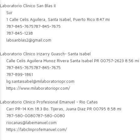
Laboratorio Clinico San Blas II
Sur
1 Calle Celís Aguilera, Santa Isabel, Puerto Rico
8.47 mi
787-845-7675
787-845-7675
787-845-1238
labsanblas2@gmail.com
Laboratorio Clinico Irizarry Guasch- Santa Isabel
Calle Celis Aguilera Munoz Rivera Santa Isabel PR 00757-2623
8.56 mi
787-845-7675
787-845-7675
787-899-1861
lig.santaisabel@milaboratoriopr.com
https://www.milaboratoriopr.com/
Laboratorio Clinico Profesional Emanuel - Rio Cañas
Carr PR-14 Km 18.3 Bo. Tijeras, Juana Diaz PR 00795
8.58 mi
787-580-0080
787-580-0080
riocanas@labemanuel.com
https://labclinprofemanuel.com/