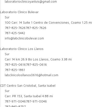
laboratorioclinicoyanluis@gmail.com
Laboratorio Clinico Bulevar
Sur
100 Carr. 14 Suite 1 Centro de Convenciones, Coamo
1.25 mi
787-825-7626
787-825-7626
787-425-5442
info@labclinicobulevar.com
Laboratorio Clinico Los Llanos
Sur
Carr 14 km 26.9 Bo Los Llanos, Coamo
3.38 mi
787-825-0616
787-825-0616
787-825-1861
labclinicolosllanos0616@hotmail.com
CDT Centro San Cristobal, Santa Isabel
Sur
Carr. PR 153, Santa Isabel
4.88 mi
787-971-0046
787-971-0046
787-845-8757