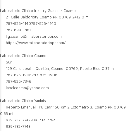
Laboratorio Clinico Irizarry Guasch- Coamo
21 Calle Baldorioty Coamo PR 00769-2412
0 mi
787-825-4140
787-825-4140
787-899-1861
lig.coamo@milaboratoriopr.com
https://www.milaboratoriopr.com/
Laboratorio Clinico Coamo
Sur
129 Calle José I. Quintón, Coamo, 00769, Puerto Rico
0.37 mi
787-825-1908
787-825-1908
787-825-7846
labclcoamo@yahoo.com
Laboratorio Clinico Yanluis
Reparto Emanuelli #6 Carr 150 Km 2 Ectometro 3, Coamo PR 00769
0.63 mi
939-732-7742
939-732-7742
939-732-7743