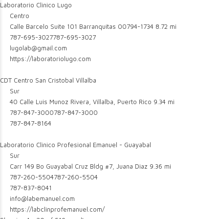
Laboratorio Clinico Lugo
Centro
Calle Barcelo Suite 101 Barranquitas 00794-1734
8.72 mi
787-695-3027
787-695-3027
lugolab@gmail.com
https://laboratoriolugo.com
CDT Centro San Cristobal Villalba
Sur
40 Calle Luis Munoz Rivera, Villalba, Puerto Rico
9.34 mi
787-847-3000
787-847-3000
787-847-8164
Laboratorio Clinico Profesional Emanuel - Guayabal
Sur
Carr 149 Bo Guayabal Cruz Bldg #7, Juana Diaz
9.36 mi
787-260-5504
787-260-5504
787-837-8041
info@labemanuel.com
https://labclinprofemanuel.com/