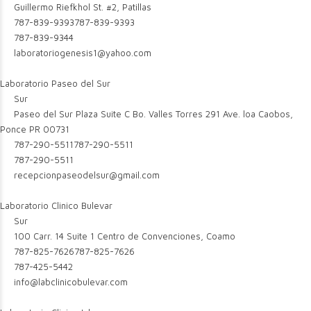
Guillermo Riefkhol St. #2, Patillas
787-839-9393
787-839-9393
787-839-9344
laboratoriogenesis1@yahoo.com
Laboratorio Paseo del Sur
Sur
Paseo del Sur Plaza Suite C Bo. Valles Torres 291 Ave. loa Caobos,
Ponce PR 00731
787-290-5511
787-290-5511
787-290-5511
recepcionpaseodelsur@gmail.com
Laboratorio Clinico Bulevar
Sur
100 Carr. 14 Suite 1 Centro de Convenciones, Coamo
787-825-7626
787-825-7626
787-425-5442
info@labclinicobulevar.com