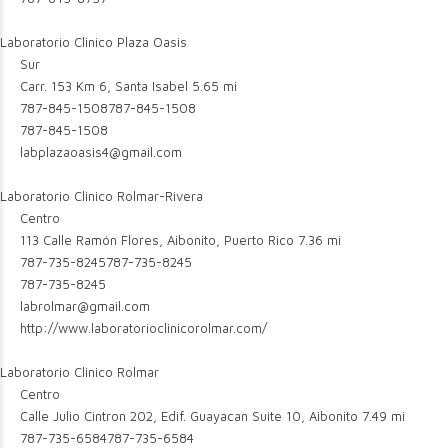
Laboratorio Clinico Plaza Oasis
Sur
Carr. 153 Km 6, Santa Isabel
5.65 mi
787-845-1508
787-845-1508
787-845-1508
labplazaoasis4@gmail.com
Laboratorio Clinico Rolmar-Rivera
Centro
113 Calle Ramón Flores, Aibonito, Puerto Rico
7.36 mi
787-735-8245
787-735-8245
787-735-8245
labrolmar@gmail.com
http://www.laboratorioclinicorolmar.com/
Laboratorio Clinico Rolmar
Centro
Calle Julio Cintron 202, Edif. Guayacan Suite 10, Aibonito
7.49 mi
787-735-6584
787-735-6584