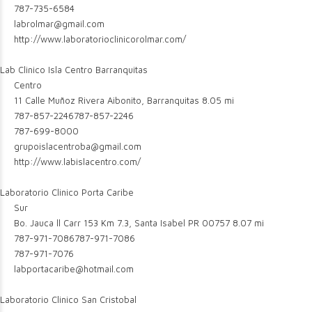
787-735-6584
labrolmar@gmail.com
http://www.laboratorioclinicorolmar.com/
Lab Clinico Isla Centro Barranquitas
Centro
11 Calle Muñoz Rivera Aibonito, Barranquitas
8.05 mi
787-857-2246
787-857-2246
787-699-8000
grupoislacentroba@gmail.com
http://www.labislacentro.com/
Laboratorio Clinico Porta Caribe
Sur
Bo. Jauca ll Carr 153 Km 7.3, Santa Isabel PR 00757
8.07 mi
787-971-7086
787-971-7086
787-971-7076
labportacaribe@hotmail.com
Laboratorio Clinico San Cristobal