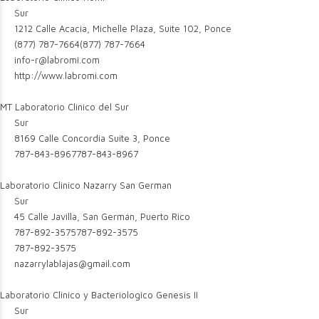
Sur
1212 Calle Acacia, Michelle Plaza, Suite 102, Ponce
(877) 787-7664
(877) 787-7664
info-r@labromi.com
http://www.labromi.com
MT Laboratorio Clinico del Sur
Sur
8169 Calle Concordia Suite 3, Ponce
787-843-8967
787-843-8967
Laboratorio Clinico Nazarry San German
Sur
45 Calle Javilla, San Germán, Puerto Rico
787-892-3575
787-892-3575
787-892-3575
nazarrylablajas@gmail.com
Laboratorio Clinico y Bacteriologico Genesis II
Sur