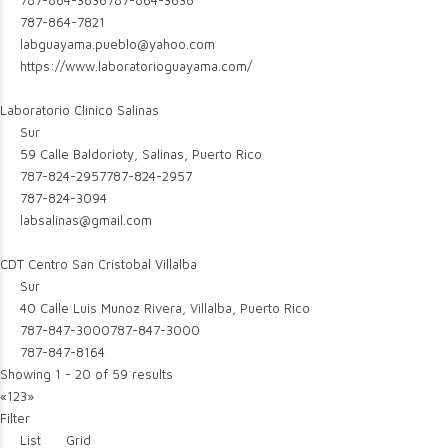
787-864-3636
787-864-3636
787-864-7821
labguayama.pueblo@yahoo.com
https://www.laboratorioguayama.com/
Laboratorio Clinico Salinas
Sur
59 Calle Baldorioty, Salinas, Puerto Rico
787-824-2957
787-824-2957
787-824-3094
labsalinas@gmail.com
CDT Centro San Cristobal Villalba
Sur
40 Calle Luis Munoz Rivera, Villalba, Puerto Rico
787-847-3000
787-847-3000
787-847-8164
Showing 1 - 20 of 59 results
«
1
2
3
»
Filter
List
Grid