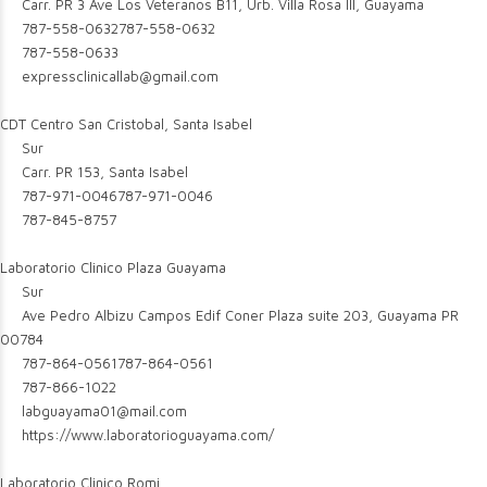
Carr. PR 3 Ave Los Veteranos B11, Urb. Villa Rosa III, Guayama
787-558-0632
787-558-0632
787-558-0633
expressclinicallab@gmail.com
CDT Centro San Cristobal, Santa Isabel
Sur
Carr. PR 153, Santa Isabel
787-971-0046
787-971-0046
787-845-8757
Laboratorio Clinico Plaza Guayama
Sur
Ave Pedro Albizu Campos Edif Coner Plaza suite 203, Guayama PR
00784
787-864-0561
787-864-0561
787-866-1022
labguayama01@mail.com
https://www.laboratorioguayama.com/
Laboratorio Clinico Romi