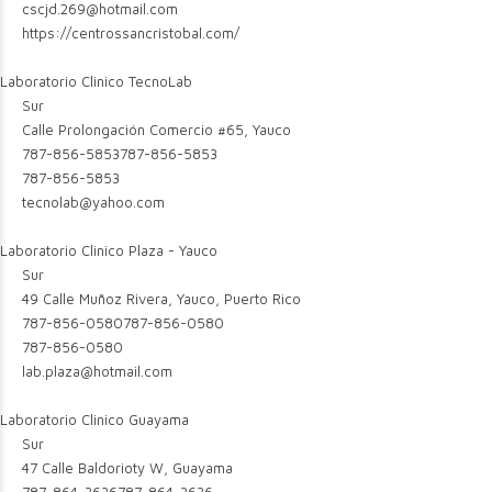
cscjd.269@hotmail.com
https://centrossancristobal.com/
Laboratorio Clinico TecnoLab
Sur
Calle Prolongación Comercio #65, Yauco
787-856-5853
787-856-5853
787-856-5853
tecnolab@yahoo.com
Laboratorio Clinico Plaza - Yauco
Sur
49 Calle Muñoz Rivera, Yauco, Puerto Rico
787-856-0580
787-856-0580
787-856-0580
lab.plaza@hotmail.com
Laboratorio Clinico Guayama
Sur
47 Calle Baldorioty W, Guayama