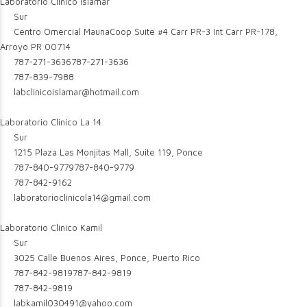
Laboratorio Clinico Islamar
Sur
Centro Omercial MaunaCoop Suite #4 Carr PR-3 Int Carr PR-178,
Arroyo PR 00714
787-271-3636
787-271-3636
787-839-7988
labclinicoislamar@hotmail.com
Laboratorio Clinico La 14
Sur
1215 Plaza Las Monjitas Mall, Suite 119, Ponce
787-840-9779
787-840-9779
787-842-9162
laboratorioclinicola14@gmail.com
Laboratorio Clinico Kamil
Sur
3025 Calle Buenos Aires, Ponce, Puerto Rico
787-842-9819
787-842-9819
787-842-9819
labkamil030491@yahoo.com