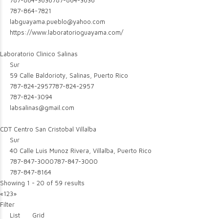
787-864-3636
787-864-3636
787-864-7821
labguayama.pueblo@yahoo.com
https://www.laboratorioguayama.com/
Laboratorio Clinico Salinas
Sur
59 Calle Baldorioty, Salinas, Puerto Rico
787-824-2957
787-824-2957
787-824-3094
labsalinas@gmail.com
CDT Centro San Cristobal Villalba
Sur
40 Calle Luis Munoz Rivera, Villalba, Puerto Rico
787-847-3000
787-847-3000
787-847-8164
Showing 1 - 20 of 59 results
«
1
2
3
»
Filter
List
Grid