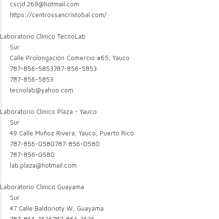
cscjd.269@hotmail.com
https://centrossancristobal.com/
Laboratorio Clinico TecnoLab
Sur
Calle Prolongación Comercio #65, Yauco
787-856-5853
787-856-5853
787-856-5853
tecnolab@yahoo.com
Laboratorio Clinico Plaza - Yauco
Sur
49 Calle Muñoz Rivera, Yauco, Puerto Rico
787-856-0580
787-856-0580
787-856-0580
lab.plaza@hotmail.com
Laboratorio Clinico Guayama
Sur
47 Calle Baldorioty W, Guayama