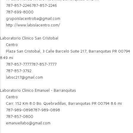
787-857-2246
787-857-2246
787-699-8000
grupoislacentroba@gmail.com
http://www.labislacentro.com/
Laboratorio Clinico San Cristobal
Centro
Plaza San Cristobal, 3 Calle Barceló Suite 217, Barranquitas PR 00794
8.49 mi
787-857-7777
787-857-7777
787-857-3792
labsc217@gmail.com
Laboratorio Clinico Emanuel - Barranquitas
Centro
Carr. 152 Km 8.0 Bo. Quebradillas, Barranquitas PR 00794
8.6 mi
787-989-0898
787-989-0898
787-857-0800
emanuellabo@gmail.com