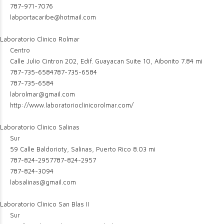
787-971-7076
labportacaribe@hotmail.com
Laboratorio Clinico Rolmar
Centro
Calle Julio Cintron 202, Edif. Guayacan Suite 10, Aibonito
7.84 mi
787-735-6584
787-735-6584
787-735-6584
labrolmar@gmail.com
http://www.laboratorioclinicorolmar.com/
Laboratorio Clinico Salinas
Sur
59 Calle Baldorioty, Salinas, Puerto Rico
8.03 mi
787-824-2957
787-824-2957
787-824-3094
labsalinas@gmail.com
Laboratorio Clinico San Blas II
Sur