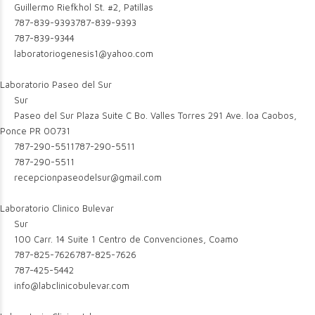
Guillermo Riefkhol St. #2, Patillas
787-839-9393
787-839-9393
787-839-9344
laboratoriogenesis1@yahoo.com
Laboratorio Paseo del Sur
Sur
Paseo del Sur Plaza Suite C Bo. Valles Torres 291 Ave. loa Caobos,
Ponce PR 00731
787-290-5511
787-290-5511
787-290-5511
recepcionpaseodelsur@gmail.com
Laboratorio Clinico Bulevar
Sur
100 Carr. 14 Suite 1 Centro de Convenciones, Coamo
787-825-7626
787-825-7626
787-425-5442
info@labclinicobulevar.com