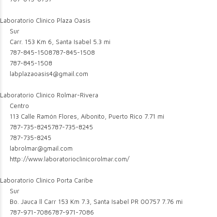
Laboratorio Clinico Plaza Oasis
Sur
Carr. 153 Km 6, Santa Isabel
5.3 mi
787-845-1508
787-845-1508
787-845-1508
labplazaoasis4@gmail.com
Laboratorio Clinico Rolmar-Rivera
Centro
113 Calle Ramón Flores, Aibonito, Puerto Rico
7.71 mi
787-735-8245
787-735-8245
787-735-8245
labrolmar@gmail.com
http://www.laboratorioclinicorolmar.com/
Laboratorio Clinico Porta Caribe
Sur
Bo. Jauca ll Carr 153 Km 7.3, Santa Isabel PR 00757
7.76 mi
787-971-7086
787-971-7086