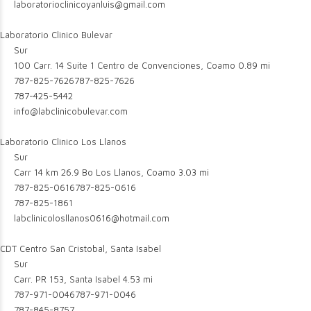
laboratorioclinicoyanluis@gmail.com
Laboratorio Clinico Bulevar
Sur
100 Carr. 14 Suite 1 Centro de Convenciones, Coamo
0.89 mi
787-825-7626
787-825-7626
787-425-5442
info@labclinicobulevar.com
Laboratorio Clinico Los Llanos
Sur
Carr 14 km 26.9 Bo Los Llanos, Coamo
3.03 mi
787-825-0616
787-825-0616
787-825-1861
labclinicolosllanos0616@hotmail.com
CDT Centro San Cristobal, Santa Isabel
Sur
Carr. PR 153, Santa Isabel
4.53 mi
787-971-0046
787-971-0046
787-845-8757