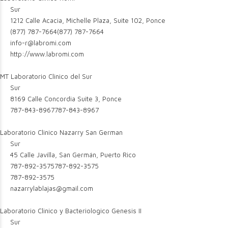
Sur
1212 Calle Acacia, Michelle Plaza, Suite 102, Ponce
(877) 787-7664
(877) 787-7664
info-r@labromi.com
http://www.labromi.com
MT Laboratorio Clinico del Sur
Sur
8169 Calle Concordia Suite 3, Ponce
787-843-8967
787-843-8967
Laboratorio Clinico Nazarry San German
Sur
45 Calle Javilla, San Germán, Puerto Rico
787-892-3575
787-892-3575
787-892-3575
nazarrylablajas@gmail.com
Laboratorio Clinico y Bacteriologico Genesis II
Sur