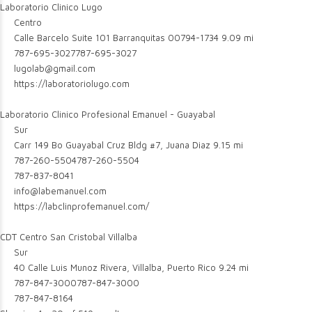
Laboratorio Clinico Lugo
Centro
Calle Barcelo Suite 101 Barranquitas 00794-1734
9.09 mi
787-695-3027
787-695-3027
lugolab@gmail.com
https://laboratoriolugo.com
Laboratorio Clinico Profesional Emanuel - Guayabal
Sur
Carr 149 Bo Guayabal Cruz Bldg #7, Juana Diaz
9.15 mi
787-260-5504
787-260-5504
787-837-8041
info@labemanuel.com
https://labclinprofemanuel.com/
CDT Centro San Cristobal Villalba
Sur
40 Calle Luis Munoz Rivera, Villalba, Puerto Rico
9.24 mi
787-847-3000
787-847-3000
787-847-8164