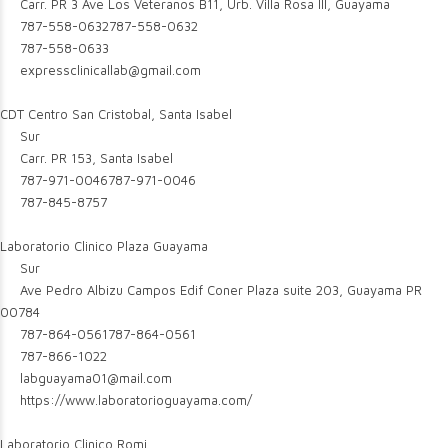
Carr. PR 3 Ave Los Veteranos B11, Urb. Villa Rosa III, Guayama
787-558-0632
787-558-0632
787-558-0633
expressclinicallab@gmail.com
CDT Centro San Cristobal, Santa Isabel
Sur
Carr. PR 153, Santa Isabel
787-971-0046
787-971-0046
787-845-8757
Laboratorio Clinico Plaza Guayama
Sur
Ave Pedro Albizu Campos Edif Coner Plaza suite 203, Guayama PR
00784
787-864-0561
787-864-0561
787-866-1022
labguayama01@mail.com
https://www.laboratorioguayama.com/
Laboratorio Clinico Romi