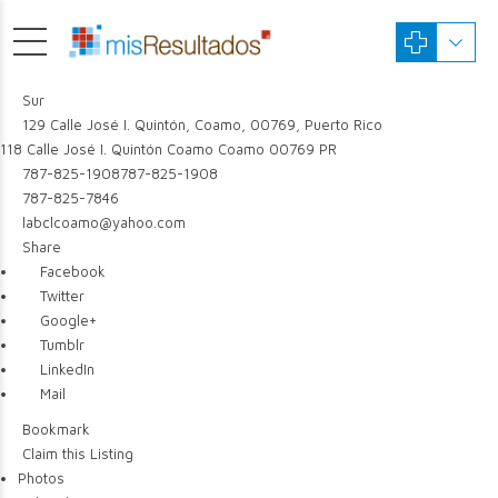
Sur
129 Calle José I. Quintón, Coamo, 00769, Puerto Rico
118 Calle José I. Quintón
Coamo
Coamo
00769
PR
787-825-1908
787-825-1908
787-825-7846
labclcoamo@yahoo.com
Share
Facebook
Twitter
Google+
Tumblr
LinkedIn
Mail
Bookmark
Claim this Listing
Photos