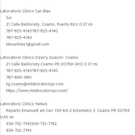
Laboratorio Clinico San Blas
Sur
21 Calle Baldorioty, Coamo, Puerto Rico
0.37 mi
787-825-4140
787-825-4140
787-825-4140
labsanblas1@gmail.com
Laboratorio Clinico Irizarry Guasch- Coamo
21 Calle Baldorioty Coamo PR 00769-2412
0.37 mi
787-825-4140
787-825-4140
787-899-1861
lig.coamo@milaboratoriopr.com
https://www.milaboratoriopr.com/
Laboratorio Clinico Yanluis
Reparto Emanuelli #6 Carr 150 Km 2 Ectometro 3, Coamo PR 00769
0.45 mi
939-732-7742
939-732-7742
939-732-7743