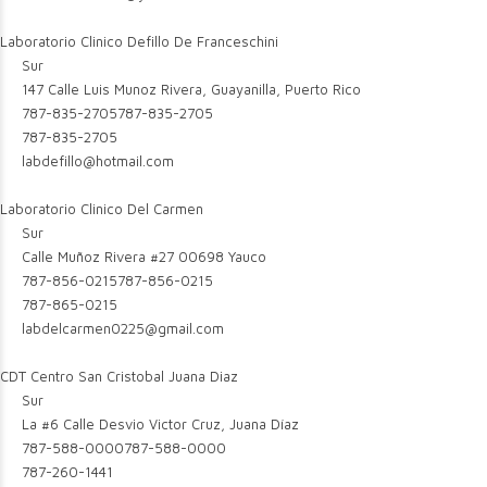
Laboratorio Clinico Defillo De Franceschini
Sur
147 Calle Luis Munoz Rivera, Guayanilla, Puerto Rico
787-835-2705
787-835-2705
787-835-2705
labdefillo@hotmail.com
Laboratorio Clinico Del Carmen
Sur
Calle Muñoz Rivera #27 00698 Yauco
787-856-0215
787-856-0215
787-865-0215
labdelcarmen0225@gmail.com
CDT Centro San Cristobal Juana Diaz
Sur
La #6 Calle Desvio Victor Cruz, Juana Díaz
787-588-0000
787-588-0000
787-260-1441