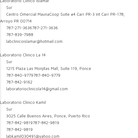
Laboratorio Clinico Islamar
Sur
Centro Omercial MaunaCoop Suite #4 Carr PR-3 Int Carr PR-178,
Arroyo PR 00714
787-271-3636
787-271-3636
787-839-7988
labclinicoislamar@hotmail.com
Laboratorio Clinico La 14
Sur
1215 Plaza Las Monjitas Mall, Suite 119, Ponce
787-840-9779
787-840-9779
787-842-9162
laboratorioclinicola14@gmail.com
Laboratorio Clinico Kamil
Sur
3025 Calle Buenos Aires, Ponce, Puerto Rico
787-842-9819
787-842-9819
787-842-9819
labkamil030491@yahoo.com