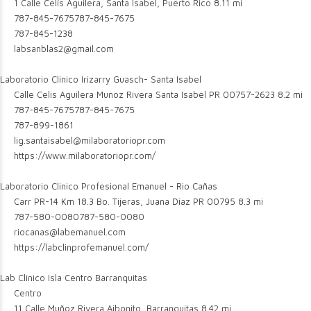
1 Calle Celís Aguilera, Santa Isabel, Puerto Rico
8.11 mi
787-845-7675
787-845-7675
787-845-1238
labsanblas2@gmail.com
Laboratorio Clinico Irizarry Guasch- Santa Isabel
Calle Celis Aguilera Munoz Rivera Santa Isabel PR 00757-2623
8.2 mi
787-845-7675
787-845-7675
787-899-1861
lig.santaisabel@milaboratoriopr.com
https://www.milaboratoriopr.com/
Laboratorio Clinico Profesional Emanuel - Rio Cañas
Carr PR-14 Km 18.3 Bo. Tijeras, Juana Diaz PR 00795
8.3 mi
787-580-0080
787-580-0080
riocanas@labemanuel.com
https://labclinprofemanuel.com/
Lab Clinico Isla Centro Barranquitas
Centro
11 Calle Muñoz Rivera Aibonito, Barranquitas
8.42 mi