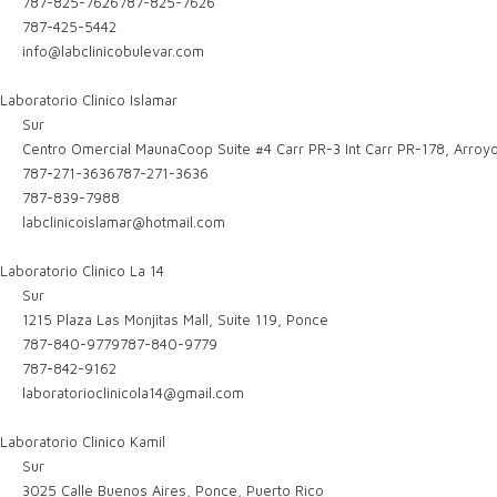
787-825-7626
787-825-7626
787-425-5442
info@labclinicobulevar.com
Laboratorio Clinico Islamar
Sur
Centro Omercial MaunaCoop Suite #4 Carr PR-3 Int Carr PR-178, Arroy
787-271-3636
787-271-3636
787-839-7988
labclinicoislamar@hotmail.com
Laboratorio Clinico La 14
Sur
1215 Plaza Las Monjitas Mall, Suite 119, Ponce
787-840-9779
787-840-9779
787-842-9162
laboratorioclinicola14@gmail.com
Laboratorio Clinico Kamil
Sur
3025 Calle Buenos Aires, Ponce, Puerto Rico