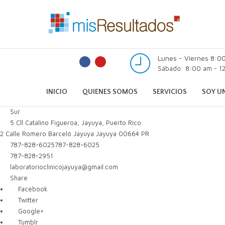
Lunes - Viernes 8:0
Sábado: 8:00 am - 12
INICIO
QUIENES SOMOS
SERVICIOS
SOY UN
Sur
5 Cll Catalino Figueroa, Jayuya, Puerto Rico
2 Calle Romero Barceló
Jayuya
Jayuya
00664
PR
787-828-6025
787-828-6025
787-828-2951
laboratorioclinicojayuya@gmail.com
Share
Facebook
Twitter
Google+
Tumblr