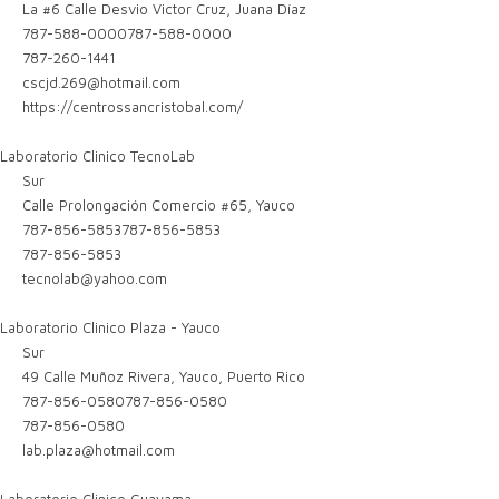
La #6 Calle Desvio Victor Cruz, Juana Díaz
787-588-0000
787-588-0000
787-260-1441
cscjd.269@hotmail.com
https://centrossancristobal.com/
Laboratorio Clinico TecnoLab
Sur
Calle Prolongación Comercio #65, Yauco
787-856-5853
787-856-5853
787-856-5853
tecnolab@yahoo.com
Laboratorio Clinico Plaza - Yauco
Sur
49 Calle Muñoz Rivera, Yauco, Puerto Rico
787-856-0580
787-856-0580
787-856-0580
lab.plaza@hotmail.com