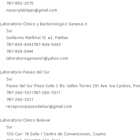
787-892-3575
nazarrylablajas@gmail.com
Laboratorio Clinico y Bacteriologico Genesis II
Sur
Guillermo Riefkhol St. #2, Patillas
787-839-9393
787-839-9393
787-839-9344
laboratoriogenesis1@yahoo.com
Laboratorio Paseo del Sur
Sur
Paseo del Sur Plaza Suite C Bo. Valles Torres 291 Ave. loa Caobos, P
787-290-5511
787-290-5511
787-290-5511
recepcionpaseodelsur@gmail.com
Laboratorio Clinico Bulevar
Sur
100 Carr. 14 Suite 1 Centro de Convenciones, Coamo