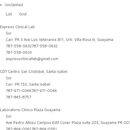
Unclaimed
List
Grid
Express Clinical Lab
Sur
Carr. PR 3 Ave Los Veteranos B11, Urb. Villa Rosa III, Guayama
787-558-0632
787-558-0632
787-558-0633
expressclinicallab@gmail.com
CDT Centro San Cristobal, Santa Isabel
Sur
Carr. PR 153, Santa Isabel
787-971-0046
787-971-0046
787-845-8757
Laboratorio Clinico Plaza Guayama
Sur
Ave Pedro Albizu Campos Edif Coner Plaza suite 203, Guayama PR 00
787-864-0561
787-864-0561