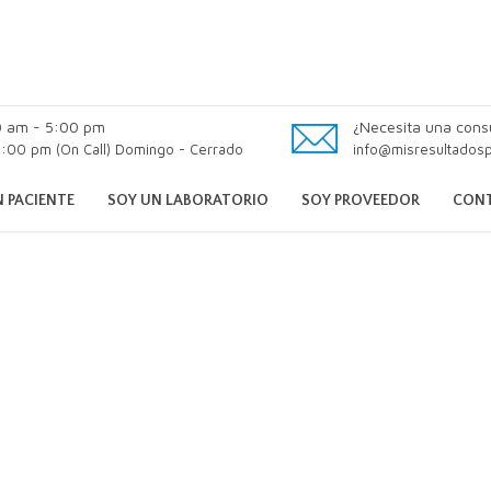
0 am - 5:00 pm
¿Necesita una cons
:00 pm (On Call) Domingo - Cerrado
info@misresultados
 PACIENTE
SOY UN LABORATORIO
SOY PROVEEDOR
CON