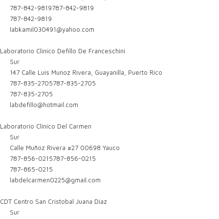
787-842-9819
787-842-9819
787-842-9819
labkamil030491@yahoo.com
Laboratorio Clinico Defillo De Franceschini
Sur
147 Calle Luis Munoz Rivera, Guayanilla, Puerto Rico
787-835-2705
787-835-2705
787-835-2705
labdefillo@hotmail.com
Laboratorio Clinico Del Carmen
Sur
Calle Muñoz Rivera #27 00698 Yauco
787-856-0215
787-856-0215
787-865-0215
labdelcarmen0225@gmail.com
CDT Centro San Cristobal Juana Diaz
Sur