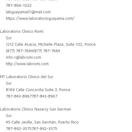
787-866-1022
labguayama01@mail.com
https://www.laboratorioguayama.com/
Laboratorio Clinico Romi
Sur
1212 Calle Acacia, Michelle Plaza, Suite 102, Ponce
(877) 787-7664
(877) 787-7664
info-r@labromi.com
http://www.labromi.com
MT Laboratorio Clinico del Sur
Sur
8169 Calle Concordia Suite 3, Ponce
787-843-8967
787-843-8967
Laboratorio Clinico Nazarry San German
Sur
45 Calle Javilla, San Germán, Puerto Rico
787-892-3575
787-892-3575