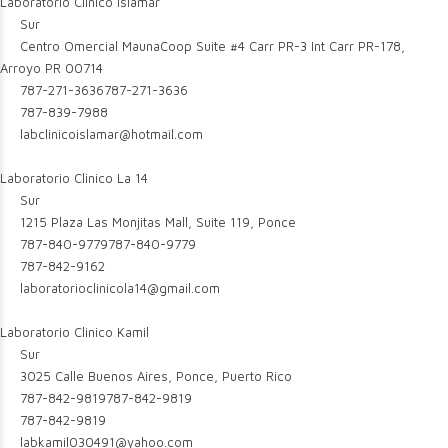
Laboratorio Clinico Islamar
Sur
Centro Omercial MaunaCoop Suite #4 Carr PR-3 Int Carr PR-178,
Arroyo PR 00714
787-271-3636
787-271-3636
787-839-7988
labclinicoislamar@hotmail.com
Laboratorio Clinico La 14
Sur
1215 Plaza Las Monjitas Mall, Suite 119, Ponce
787-840-9779
787-840-9779
787-842-9162
laboratorioclinicola14@gmail.com
Laboratorio Clinico Kamil
Sur
3025 Calle Buenos Aires, Ponce, Puerto Rico
787-842-9819
787-842-9819
787-842-9819
labkamil030491@yahoo.com