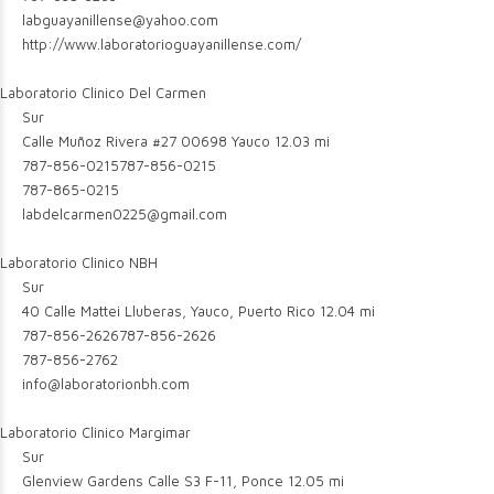
labguayanillense@yahoo.com
http://www.laboratorioguayanillense.com/
Laboratorio Clinico Del Carmen
Sur
Calle Muñoz Rivera #27 00698 Yauco
12.03 mi
787-856-0215
787-856-0215
787-865-0215
labdelcarmen0225@gmail.com
Laboratorio Clinico NBH
Sur
40 Calle Mattei Lluberas, Yauco, Puerto Rico
12.04 mi
787-856-2626
787-856-2626
787-856-2762
info@laboratorionbh.com
Laboratorio Clinico Margimar
Sur
Glenview Gardens Calle S3 F-11, Ponce
12.05 mi