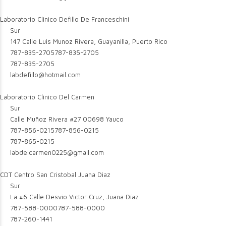
Laboratorio Clinico Defillo De Franceschini
Sur
147 Calle Luis Munoz Rivera, Guayanilla, Puerto Rico
787-835-2705
787-835-2705
787-835-2705
labdefillo@hotmail.com
Laboratorio Clinico Del Carmen
Sur
Calle Muñoz Rivera #27 00698 Yauco
787-856-0215
787-856-0215
787-865-0215
labdelcarmen0225@gmail.com
CDT Centro San Cristobal Juana Diaz
Sur
La #6 Calle Desvio Victor Cruz, Juana Díaz
787-588-0000
787-588-0000
787-260-1441