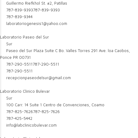
Guillermo Riefkhol St. #2, Patillas
787-839-9393
787-839-9393
787-839-9344
laboratoriogenesis1@yahoo.com
Laboratorio Paseo del Sur
Sur
Paseo del Sur Plaza Suite C Bo. Valles Torres 291 Ave. loa Caobos,
Ponce PR 00731
787-290-5511
787-290-5511
787-290-5511
recepcionpaseodelsur@gmail.com
Laboratorio Clinico Bulevar
Sur
100 Carr. 14 Suite 1 Centro de Convenciones, Coamo
787-825-7626
787-825-7626
787-425-5442
info@labclinicobulevar.com