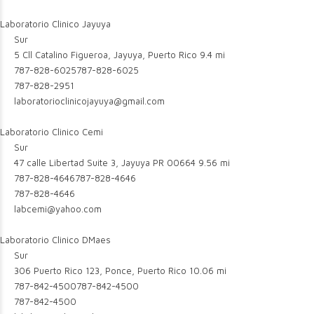
Laboratorio Clinico Jayuya
Sur
5 Cll Catalino Figueroa, Jayuya, Puerto Rico
9.4 mi
787-828-6025
787-828-6025
787-828-2951
laboratorioclinicojayuya@gmail.com
Laboratorio Clinico Cemi
Sur
47 calle Libertad Suite 3, Jayuya PR 00664
9.56 mi
787-828-4646
787-828-4646
787-828-4646
labcemi@yahoo.com
Laboratorio Clinico DMaes
Sur
306 Puerto Rico 123, Ponce, Puerto Rico
10.06 mi
787-842-4500
787-842-4500
787-842-4500