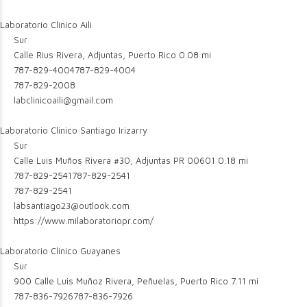
Laboratorio Clinico Aili
Sur
Calle Rius Rivera, Adjuntas, Puerto Rico
0.08 mi
787-829-4004
787-829-4004
787-829-2008
labclinicoaili@gmail.com
Laboratorio Clinico Santiago Irizarry
Sur
Calle Luis Muños Rivera #30, Adjuntas PR 00601
0.18 mi
787-829-2541
787-829-2541
787-829-2541
labsantiago23@outlook.com
https://www.milaboratoriopr.com/
Laboratorio Clinico Guayanes
Sur
900 Calle Luis Muñoz Rivera, Peñuelas, Puerto Rico
7.11 mi
787-836-7926
787-836-7926