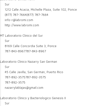
Sur
1212 Calle Acacia, Michelle Plaza, Suite 102, Ponce
(877) 787-7664
(877) 787-7664
info-r@labromi.com
http://www.labromi.com
MT Laboratorio Clinico del Sur
Sur
8169 Calle Concordia Suite 3, Ponce
787-843-8967
787-843-8967
Laboratorio Clinico Nazarry San German
Sur
45 Calle Javilla, San Germán, Puerto Rico
787-892-3575
787-892-3575
787-892-3575
nazarrylablajas@gmail.com
Laboratorio Clinico y Bacteriologico Genesis II
Sur