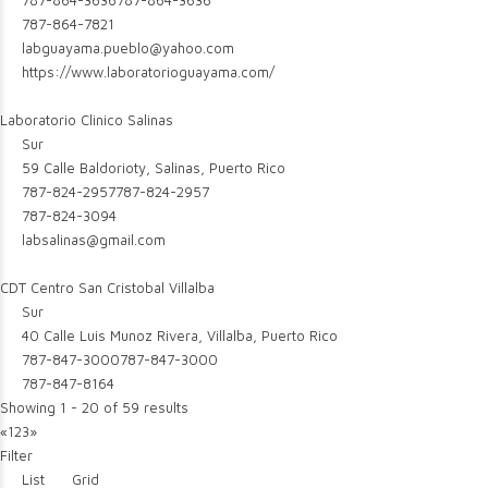
787-864-3636
787-864-3636
787-864-7821
labguayama.pueblo@yahoo.com
https://www.laboratorioguayama.com/
Laboratorio Clinico Salinas
Sur
59 Calle Baldorioty, Salinas, Puerto Rico
787-824-2957
787-824-2957
787-824-3094
labsalinas@gmail.com
CDT Centro San Cristobal Villalba
Sur
40 Calle Luis Munoz Rivera, Villalba, Puerto Rico
787-847-3000
787-847-3000
787-847-8164
Showing 1 - 20 of 59 results
«
1
2
3
»
Filter
List
Grid