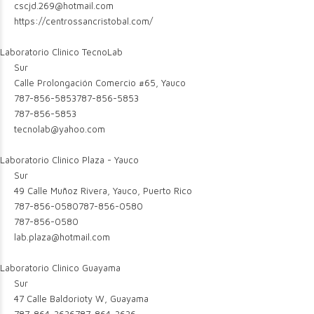
cscjd.269@hotmail.com
https://centrossancristobal.com/
Laboratorio Clinico TecnoLab
Sur
Calle Prolongación Comercio #65, Yauco
787-856-5853
787-856-5853
787-856-5853
tecnolab@yahoo.com
Laboratorio Clinico Plaza - Yauco
Sur
49 Calle Muñoz Rivera, Yauco, Puerto Rico
787-856-0580
787-856-0580
787-856-0580
lab.plaza@hotmail.com
Laboratorio Clinico Guayama
Sur
47 Calle Baldorioty W, Guayama