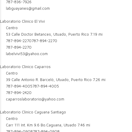
787-836-7926
labguayanes@gmail.com
Laboratorio Clinico El Vivi
Centro
53 Calle Doctor Betances, Utuado, Puerto Rico
7.19 mi
787-894-2270
787-894-2270
787-894-2270
labelvivi53@yahoo.com
Laboratorio Clinico Caparros
Centro
39 Calle Antonio R. Barceló, Utuado, Puerto Rico
7.26 mi
787-894-4005
787-894-4005
787-894-2420
caparroslaboratorio@yahoo.com
Laboratorio Clinico Caguana Santiago
Centro
Carr 111 Int. Km 9.6 Bo.Caguana, Utuado
7.46 mi
787-894-0908
787-894-0908