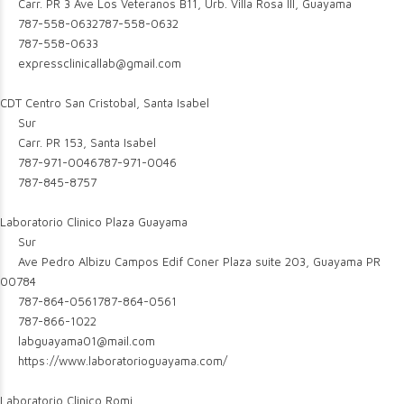
Carr. PR 3 Ave Los Veteranos B11, Urb. Villa Rosa III, Guayama
787-558-0632
787-558-0632
787-558-0633
expressclinicallab@gmail.com
CDT Centro San Cristobal, Santa Isabel
Sur
Carr. PR 153, Santa Isabel
787-971-0046
787-971-0046
787-845-8757
Laboratorio Clinico Plaza Guayama
Sur
Ave Pedro Albizu Campos Edif Coner Plaza suite 203, Guayama PR
00784
787-864-0561
787-864-0561
787-866-1022
labguayama01@mail.com
https://www.laboratorioguayama.com/
Laboratorio Clinico Romi