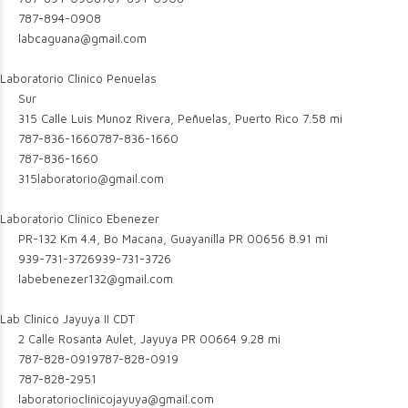
787-894-0908
labcaguana@gmail.com
Laboratorio Clinico Penuelas
Sur
315 Calle Luis Munoz Rivera, Peñuelas, Puerto Rico
7.58 mi
787-836-1660
787-836-1660
787-836-1660
315laboratorio@gmail.com
Laboratorio Clinico Ebenezer
PR-132 Km 4.4, Bo Macana, Guayanilla PR 00656
8.91 mi
939-731-3726
939-731-3726
labebenezer132@gmail.com
Lab Clinico Jayuya II CDT
2 Calle Rosanta Aulet, Jayuya PR 00664
9.28 mi
787-828-0919
787-828-0919
787-828-2951
laboratorioclinicojayuya@gmail.com