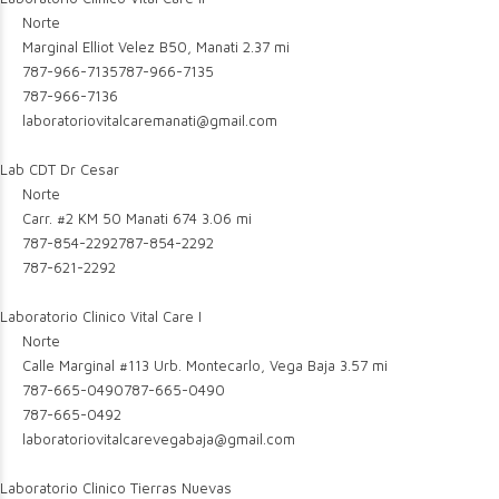
Norte
Marginal Elliot Velez B50, Manati
2.37 mi
787-966-7135
787-966-7135
787-966-7136
laboratoriovitalcaremanati@gmail.com
Lab CDT Dr Cesar
Norte
Carr. #2 KM 50 Manati 674
3.06 mi
787-854-2292
787-854-2292
787-621-2292
Laboratorio Clinico Vital Care I
Norte
Calle Marginal #113 Urb. Montecarlo, Vega Baja
3.57 mi
787-665-0490
787-665-0490
787-665-0492
laboratoriovitalcarevegabaja@gmail.com
Laboratorio Clinico Tierras Nuevas