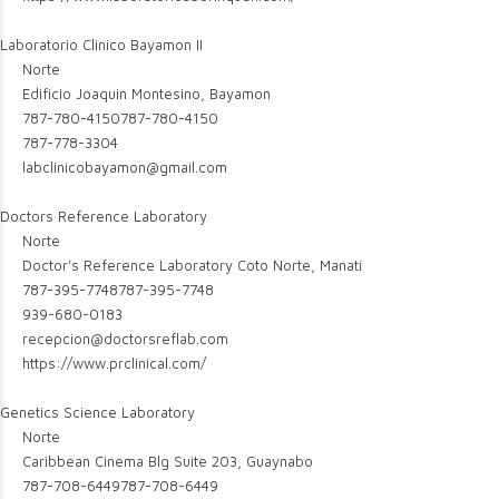
Laboratorio Clinico Bayamon II
Norte
Edificio Joaquin Montesino, Bayamon
787-780-4150
787-780-4150
787-778-3304
labclinicobayamon@gmail.com
Doctors Reference Laboratory
Norte
Doctor's Reference Laboratory Coto Norte, Manatí
787-395-7748
787-395-7748
939-680-0183
recepcion@doctorsreflab.com
https://www.prclinical.com/
Genetics Science Laboratory
Norte
Caribbean Cinema Blg Suite 203, Guaynabo
787-708-6449
787-708-6449