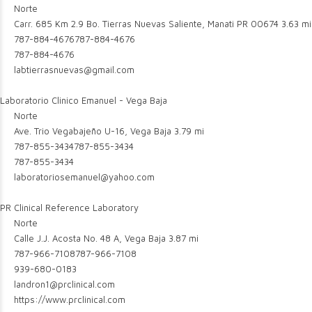
Norte
Carr. 685 Km 2.9 Bo. Tierras Nuevas Saliente, Manati PR 00674
3.63 mi
787-884-4676
787-884-4676
787-884-4676
labtierrasnuevas@gmail.com
Laboratorio Clinico Emanuel - Vega Baja
Norte
Ave. Trio Vegabajeño U-16, Vega Baja
3.79 mi
787-855-3434
787-855-3434
787-855-3434
laboratoriosemanuel@yahoo.com
PR Clinical Reference Laboratory
Norte
Calle J.J. Acosta No. 48 A, Vega Baja
3.87 mi
787-966-7108
787-966-7108
939-680-0183
landron1@prclinical.com
https://www.prclinical.com