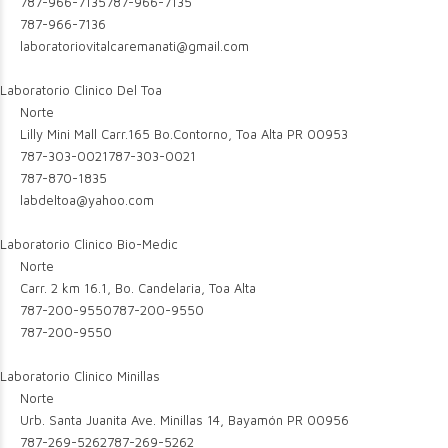
787-966-7135
787-966-7135
787-966-7136
laboratoriovitalcaremanati@gmail.com
Laboratorio Clinico Del Toa
Norte
Lilly Mini Mall Carr.165 Bo.Contorno, Toa Alta PR 00953
787-303-0021
787-303-0021
787-870-1835
labdeltoa@yahoo.com
Laboratorio Clinico Bio-Medic
Norte
Carr. 2 km 16.1, Bo. Candelaria, Toa Alta
787-200-9550
787-200-9550
787-200-9550
Laboratorio Clinico Minillas
Norte
Urb. Santa Juanita Ave. Minillas 14, Bayamón PR 00956
787-269-5262
787-269-5262