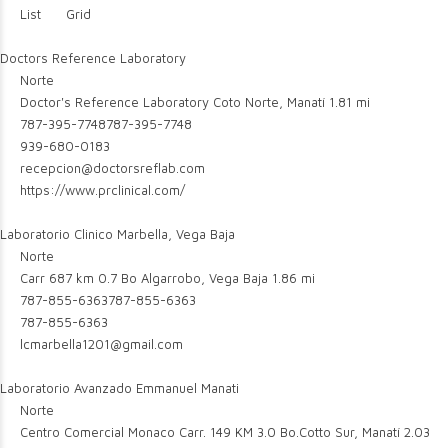
List
Grid
Doctors Reference Laboratory
Norte
Doctor's Reference Laboratory Coto Norte, Manatí
1.81 mi
787-395-7748
787-395-7748
939-680-0183
recepcion@doctorsreflab.com
https://www.prclinical.com/
Laboratorio Clinico Marbella, Vega Baja
Norte
Carr 687 km 0.7 Bo Algarrobo, Vega Baja
1.86 mi
787-855-6363
787-855-6363
787-855-6363
lcmarbella1201@gmail.com
Laboratorio Avanzado Emmanuel Manati
Norte
Centro Comercial Monaco Carr. 149 KM 3.0 Bo.Cotto Sur, Manatí
2.03