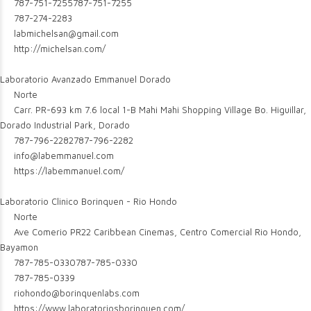
787-751-7255
787-751-7255
787-274-2283
labmichelsan@gmail.com
http://michelsan.com/
Laboratorio Avanzado Emmanuel Dorado
Norte
Carr. PR-693 km 7.6 local 1-B Mahi Mahi Shopping Village Bo. Higuillar,
Dorado Industrial Park, Dorado
787-796-2282
787-796-2282
info@labemmanuel.com
https://labemmanuel.com/
Laboratorio Clinico Borinquen - Rio Hondo
Norte
Ave Comerio PR22 Caribbean Cinemas, Centro Comercial Rio Hondo,
Bayamon
787-785-0330
787-785-0330
787-785-0339
riohondo@borinquenlabs.com
https://www.laboratoriosborinquen.com/