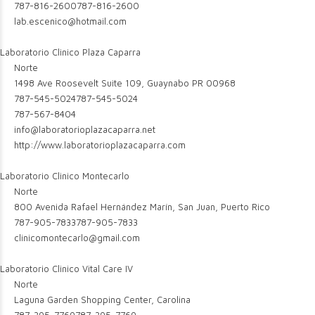
787-816-2600
787-816-2600
lab.escenico@hotmail.com
Laboratorio Clinico Plaza Caparra
Norte
1498 Ave Roosevelt Suite 109, Guaynabo PR 00968
787-545-5024
787-545-5024
787-567-8404
info@laboratorioplazacaparra.net
http://www.laboratorioplazacaparra.com
Laboratorio Clinico Montecarlo
Norte
800 Avenida Rafael Hernández Marín, San Juan, Puerto Rico
787-905-7833
787-905-7833
clinicomontecarlo@gmail.com
Laboratorio Clinico Vital Care IV
Norte
Laguna Garden Shopping Center, Carolina