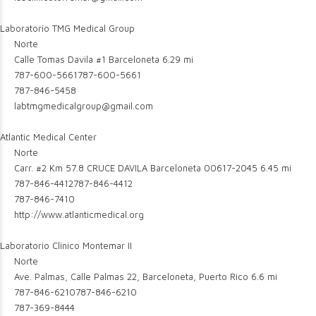
Laboratorio TMG Medical Group
Norte
Calle Tomas Davila #1 Barceloneta
6.29 mi
787-600-5661
787-600-5661
787-846-5458
labtmgmedicalgroup@gmail.com
Atlantic Medical Center
Norte
Carr. #2 Km 57.8 CRUCE DAVILA Barceloneta 00617-2045
6.45 mi
787-846-4412
787-846-4412
787-846-7410
http://www.atlanticmedical.org
Laboratorio Clinico Montemar II
Norte
Ave. Palmas, Calle Palmas 22, Barceloneta, Puerto Rico
6.6 mi
787-846-6210
787-846-6210
787-369-8444