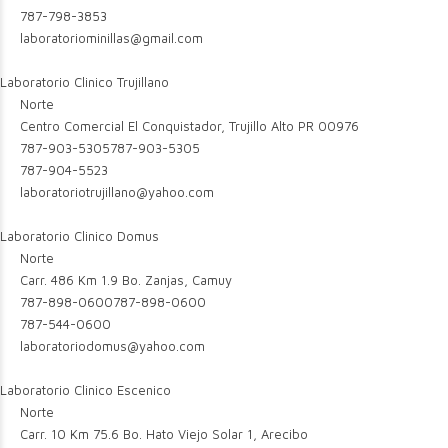
787-798-3853
laboratoriominillas@gmail.com
Laboratorio Clinico Trujillano
Norte
Centro Comercial El Conquistador, Trujillo Alto PR 00976
787-903-5305
787-903-5305
787-904-5523
laboratoriotrujillano@yahoo.com
Laboratorio Clinico Domus
Norte
Carr. 486 Km 1.9 Bo. Zanjas, Camuy
787-898-0600
787-898-0600
787-544-0600
laboratoriodomus@yahoo.com
Laboratorio Clinico Escenico
Norte
Carr. 10 Km 75.6 Bo. Hato Viejo Solar 1, Arecibo