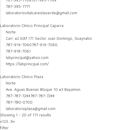
787-395-7769
787-395-7769
787-395-7771
laboratoriovitalcareislaverde@gmail.com
Laboratorio Clinico Principal Caparra
Norte
Carr. #2 Edif 171 Sector Juan Domingo, Guaynabo
787-919-7060
787-919-7060
787-918-7061
labprincipal@yahoo.com
https://labprincipal.com/
Laboratorio Clinico Plaza
Norte
Ave. Aguas Buenas Bloque 10 #3 Bayamon
787-787-7244
787-787-7244
787-780-0700
laboratorioplaza@gmail.com
Showing 1 - 20 of 171 results
«
1
2
3
...
9
»
Filter