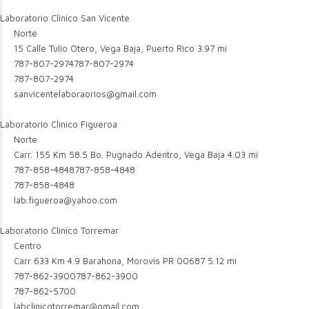
Laboratorio Clinico San Vicente
Norte
15 Calle Tulio Otero, Vega Baja, Puerto Rico
3.97 mi
787-807-2974
787-807-2974
787-807-2974
sanvicentelaboraorios@gmail.com
Laboratorio Clinico Figueroa
Norte
Carr. 155 Km 58.5 Bo. Pugnado Adentro, Vega Baja
4.03 mi
787-858-4848
787-858-4848
787-858-4848
lab.figueroa@yahoo.com
Laboratorio Clinico Torremar
Centro
Carr 633 Km 4.9 Barahona, Morovis PR 00687
5.12 mi
787-862-3900
787-862-3900
787-862-5700
labclinicotorremar@gmail.com