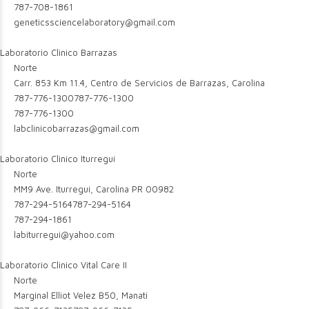
787-708-1861
geneticssciencelaboratory@gmail.com
Laboratorio Clinico Barrazas
Norte
Carr. 853 Km 11.4, Centro de Servicios de Barrazas, Carolina
787-776-1300
787-776-1300
787-776-1300
labclinicobarrazas@gmail.com
Laboratorio Clinico Iturregui
Norte
MM9 Ave. Iturregui, Carolina PR 00982
787-294-5164
787-294-5164
787-294-1861
labiturregui@yahoo.com
Laboratorio Clinico Vital Care II
Norte
Marginal Elliot Velez B50, Manati