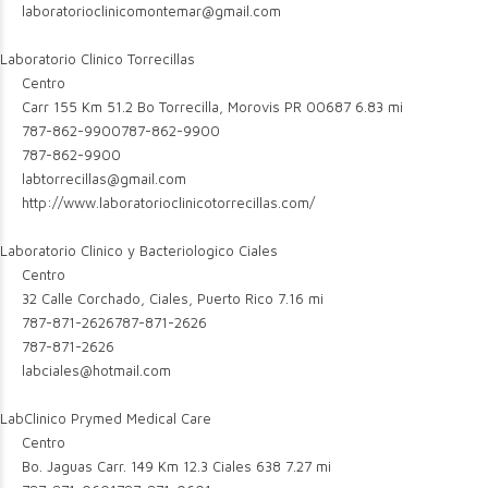
laboratorioclinicomontemar@gmail.com
Laboratorio Clinico Torrecillas
Centro
Carr 155 Km 51.2 Bo Torrecilla, Morovis PR 00687
6.83 mi
787-862-9900
787-862-9900
787-862-9900
labtorrecillas@gmail.com
http://www.laboratorioclinicotorrecillas.com/
Laboratorio Clinico y Bacteriologico Ciales
Centro
32 Calle Corchado, Ciales, Puerto Rico
7.16 mi
787-871-2626
787-871-2626
787-871-2626
labciales@hotmail.com
LabClinico Prymed Medical Care
Centro
Bo. Jaguas Carr. 149 Km 12.3 Ciales 638
7.27 mi