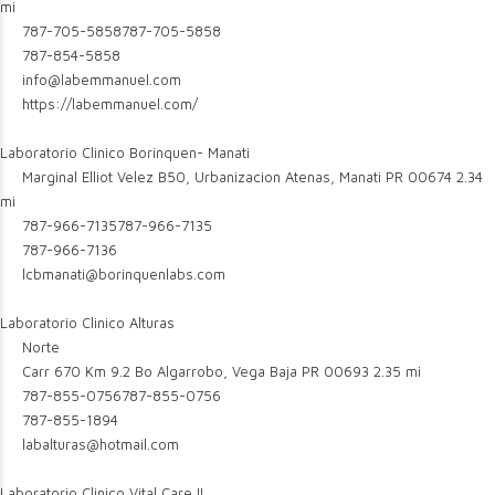
mi
787-705-5858
787-705-5858
787-854-5858
info@labemmanuel.com
https://labemmanuel.com/
Laboratorio Clinico Borinquen- Manati
Marginal Elliot Velez B50, Urbanizacion Atenas, Manati PR 00674
2.34
mi
787-966-7135
787-966-7135
787-966-7136
lcbmanati@borinquenlabs.com
Laboratorio Clinico Alturas
Norte
Carr 670 Km 9.2 Bo Algarrobo, Vega Baja PR 00693
2.35 mi
787-855-0756
787-855-0756
787-855-1894
labalturas@hotmail.com
Laboratorio Clinico Vital Care II