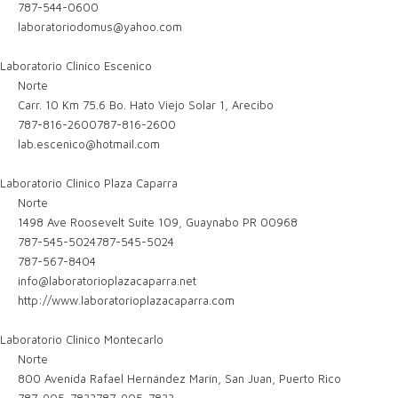
787-544-0600
laboratoriodomus@yahoo.com
Laboratorio Clinico Escenico
Norte
Carr. 10 Km 75.6 Bo. Hato Viejo Solar 1, Arecibo
787-816-2600
787-816-2600
lab.escenico@hotmail.com
Laboratorio Clinico Plaza Caparra
Norte
1498 Ave Roosevelt Suite 109, Guaynabo PR 00968
787-545-5024
787-545-5024
787-567-8404
info@laboratorioplazacaparra.net
http://www.laboratorioplazacaparra.com
Laboratorio Clinico Montecarlo
Norte
800 Avenida Rafael Hernández Marín, San Juan, Puerto Rico