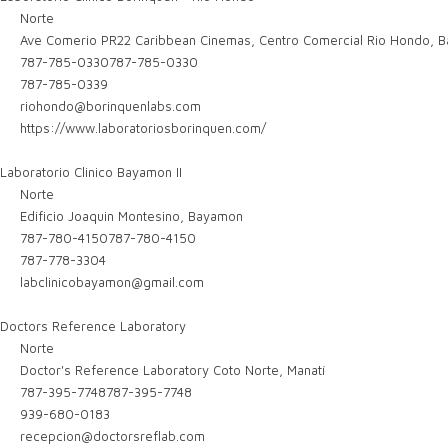
Norte
Ave Comerio PR22 Caribbean Cinemas, Centro Comercial Rio Hondo, 
787-785-0330
787-785-0330
787-785-0339
riohondo@borinquenlabs.com
https://www.laboratoriosborinquen.com/
Laboratorio Clinico Bayamon II
Norte
Edificio Joaquin Montesino, Bayamon
787-780-4150
787-780-4150
787-778-3304
labclinicobayamon@gmail.com
Doctors Reference Laboratory
Norte
Doctor's Reference Laboratory Coto Norte, Manatí
787-395-7748
787-395-7748
939-680-0183
recepcion@doctorsreflab.com