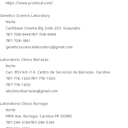
https://www.prclinical.com/
Genetics Science Laboratory
Norte
Caribbean Cinema Blg Suite 203, Guaynabo
787-708-6449
787-708-6449
787-708-1861
geneticssciencelaboratory@gmail.com
Laboratorio Clinico Barrazas
Norte
Carr. 853 Km 11.4, Centro de Servicios de Barrazas, Carolina
787-776-1300
787-776-1300
787-776-1300
labclinicobarrazas@gmail.com
Laboratorio Clinico Iturregui
Norte
MM9 Ave. Iturregui, Carolina PR 00982
787-294-5164
787-294-5164