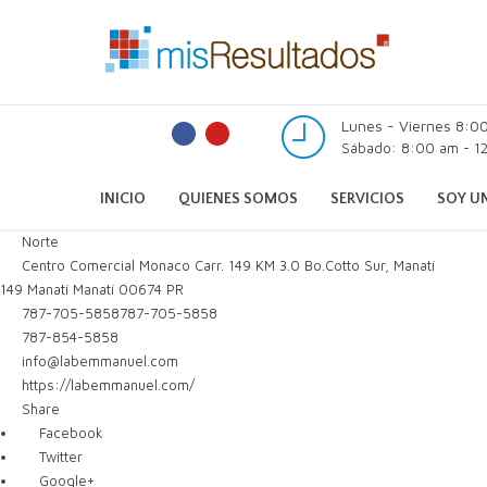
Lunes - Viernes 8:0
Sábado: 8:00 am - 12
INICIO
QUIENES SOMOS
SERVICIOS
SOY UN
Norte
Centro Comercial Monaco Carr. 149 KM 3.0 Bo.Cotto Sur, Manatí
149
Manatí
Manatí
00674
PR
787-705-5858
787-705-5858
787-854-5858
info@labemmanuel.com
https://labemmanuel.com/
Share
Facebook
Twitter
Google+