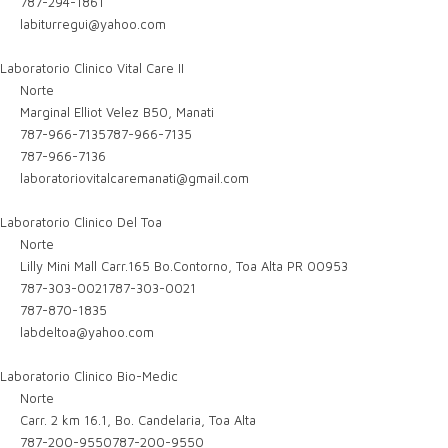
787-294-1861
labiturregui@yahoo.com
Laboratorio Clinico Vital Care II
Norte
Marginal Elliot Velez B50, Manati
787-966-7135
787-966-7135
787-966-7136
laboratoriovitalcaremanati@gmail.com
Laboratorio Clinico Del Toa
Norte
Lilly Mini Mall Carr.165 Bo.Contorno, Toa Alta PR 00953
787-303-0021
787-303-0021
787-870-1835
labdeltoa@yahoo.com
Laboratorio Clinico Bio-Medic
Norte
Carr. 2 km 16.1, Bo. Candelaria, Toa Alta
787-200-9550
787-200-9550