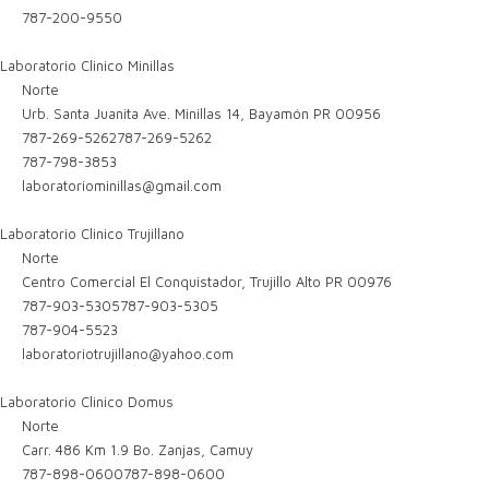
787-200-9550
Laboratorio Clinico Minillas
Norte
Urb. Santa Juanita Ave. Minillas 14, Bayamón PR 00956
787-269-5262
787-269-5262
787-798-3853
laboratoriominillas@gmail.com
Laboratorio Clinico Trujillano
Norte
Centro Comercial El Conquistador, Trujillo Alto PR 00976
787-903-5305
787-903-5305
787-904-5523
laboratoriotrujillano@yahoo.com
Laboratorio Clinico Domus
Norte
Carr. 486 Km 1.9 Bo. Zanjas, Camuy
787-898-0600
787-898-0600