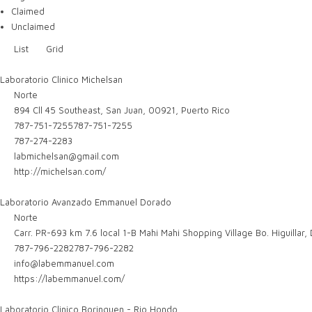
Claimed
Unclaimed
List
Grid
Laboratorio Clinico Michelsan
Norte
894 Cll 45 Southeast, San Juan, 00921, Puerto Rico
787-751-7255
787-751-7255
787-274-2283
labmichelsan@gmail.com
http://michelsan.com/
Laboratorio Avanzado Emmanuel Dorado
Norte
Carr. PR-693 km 7.6 local 1-B Mahi Mahi Shopping Village Bo. Higuillar,
787-796-2282
787-796-2282
info@labemmanuel.com
https://labemmanuel.com/
Laboratorio Clinico Borinquen - Rio Hondo