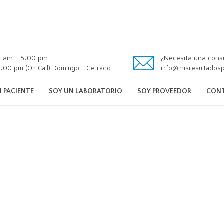
0 am - 5:00 pm
¿Necesita una cons
:00 pm (On Call) Domingo - Cerrado
info@misresultados
 PACIENTE
SOY UN LABORATORIO
SOY PROVEEDOR
CON