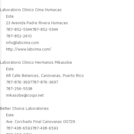
Laboratorio Clinico Cima Humacao
Este
23 Avenida Padre Rivera Humacao
787-852-5544
787-852-5544
787-852-2410
info@labcima.com
http://www.labcima.com/
Laboratorio Clinico Hermanos Mikasobe
Este
68 Calle Betances, Canóvanas, Puerto Rico
787-876-3697
787-876-3697
787-256-5538
mikasobe@coqui.net
Better Choice Laboratories
Este
Ave. Corchado Final Canovanas 00729
787-438-6593
787-438-6593