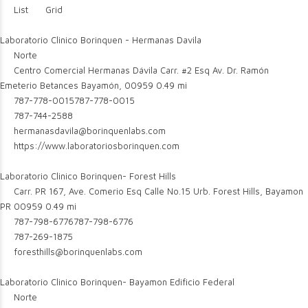
List
Grid
Laboratorio Clinico Borinquen - Hermanas Davila
Norte
Centro Comercial Hermanas Dávila Carr. #2 Esq Av. Dr. Ramón
Emeterio Betances Bayamón, 00959
0.49 mi
787-778-0015
787-778-0015
787-744-2588
hermanasdavila@borinquenlabs.com
https://www.laboratoriosborinquen.com
Laboratorio Clinico Borinquen- Forest Hills
Carr. PR 167, Ave. Comerio Esq Calle No.15 Urb. Forest Hills, Bayamon
PR 00959
0.49 mi
787-798-6776
787-798-6776
787-269-1875
foresthills@borinquenlabs.com
Laboratorio Clinico Borinquen- Bayamon Edificio Federal
Norte