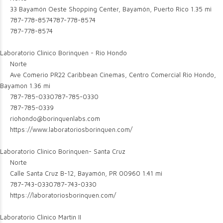
33 Bayamón Oeste Shopping Center, Bayamón, Puerto Rico
1.35 mi
787-778-8574
787-778-8574
787-778-8574
Laboratorio Clinico Borinquen - Rio Hondo
Norte
Ave Comerio PR22 Caribbean Cinemas, Centro Comercial Rio Hondo,
Bayamon
1.36 mi
787-785-0330
787-785-0330
787-785-0339
riohondo@borinquenlabs.com
https://www.laboratoriosborinquen.com/
Laboratorio Clinico Borinquen- Santa Cruz
Norte
Calle Santa Cruz B-12, Bayamón, PR 00960
1.41 mi
787-743-0330
787-743-0330
https://laboratoriosborinquen.com/
Laboratorio Clinico Martin II