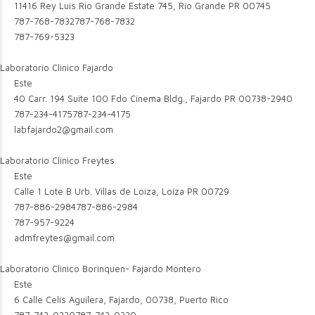
11416 Rey Luis Rio Grande Estate 745, Rio Grande PR 00745
787-768-7832
787-768-7832
787-769-5323
Laboratorio Clinico Fajardo
Este
40 Carr. 194 Suite 100 Fdo Cinema Bldg., Fajardo PR 00738-2940
787-234-4175
787-234-4175
labfajardo2@gmail.com
Laboratorio Clinico Freytes
Este
Calle 1 Lote B Urb. Villas de Loiza, Loíza PR 00729
787-886-2984
787-886-2984
787-957-9224
admfreytes@gmail.com
Laboratorio Clinico Borinquen- Fajardo Montero
Este
6 Calle Celís Aguilera, Fajardo, 00738, Puerto Rico