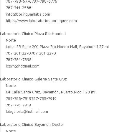
787-798-6776
787-798-6776
787-744-2588
info@borinquenlabs.com
https://www.laboratoriosborinquen.com
Laboratorio Clinico Plaza Rio Hondo I
Norte
Local 3R Suite 201 Plaza Rio Hondo Mall, Bayamon
1.27 mi
787-261-2270
787-261-2270
787-784-7898
lcprh@hotmail.com
Laboratorio Clinico Galeria Santa Cruz
Norte
64 Calle Santa Cruz, Bayamón, Puerto Rico
1.28 mi
787-785-7919
787-785-7919
787-778-7919
labgaleria@hotmail.com
Laboratorio Clinico Bayamon Oeste
Norte