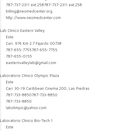
787-737-2311 ext.258
787-737-2311 ext.258
billing@neomedcenter.org
http://www.neomedcenter.com
Lab Clinico Eastern Valley
Este
Carr. 976 Km 2.7 Fajardo 00738
787-655-7755
787-655-7755
787-655-0155
easternvalleylab@gmail.com
Laboratorio Clinico Olympic Plaza
Este
Carr 30-19 Caribbean Cinema 200, Las Piedras
787-733-8850
787-733-8850
787-733-8850
labolimpic@yahoo.com
Laboratorio Clinico Bio-Tech 1
Este