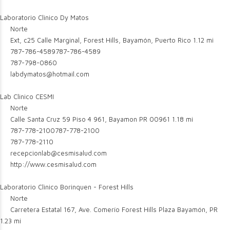
Laboratorio Clinico Dy Matos
Norte
Ext, c25 Calle Marginal, Forest Hills, Bayamón, Puerto Rico
1.12 mi
787-786-4589
787-786-4589
787-798-0860
labdymatos@hotmail.com
Lab Clinico CESMI
Norte
Calle Santa Cruz 59 Piso 4 961, Bayamon PR 00961
1.18 mi
787-778-2100
787-778-2100
787-778-2110
recepcionlab@cesmisalud.com
http://www.cesmisalud.com
Laboratorio Clinico Borinquen - Forest Hills
Norte
Carretera Estatal 167, Ave. Comerío Forest Hills Plaza Bayamón, PR
1.23 mi