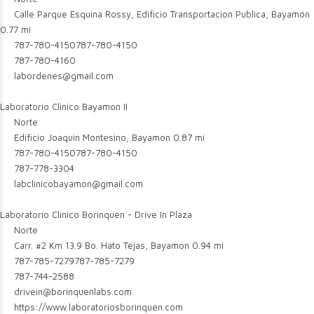
Calle Parque Esquina Rossy, Edificio Transportacion Publica, Bayamón
0.77 mi
787-780-4150
787-780-4150
787-780-4160
labordenes@gmail.com
Laboratorio Clinico Bayamon II
Norte
Edificio Joaquin Montesino, Bayamon
0.87 mi
787-780-4150
787-780-4150
787-778-3304
labclinicobayamon@gmail.com
Laboratorio Clinico Borinquen - Drive In Plaza
Norte
Carr. #2 Km 13.9 Bo. Hato Tejas, Bayamon
0.94 mi
787-785-7279
787-785-7279
787-744-2588
drivein@borinquenlabs.com
https://www.laboratoriosborinquen.com