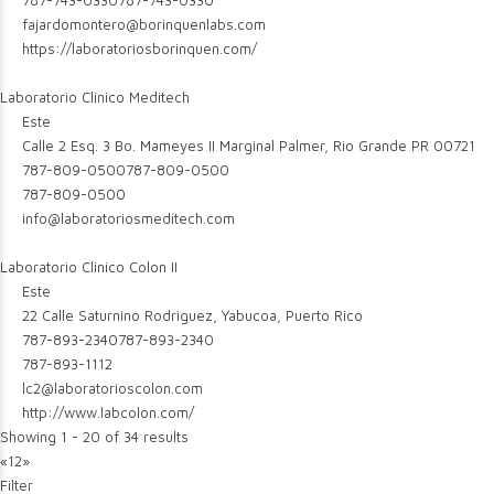
787-743-0330
787-743-0330
fajardomontero@borinquenlabs.com
https://laboratoriosborinquen.com/
Laboratorio Clinico Meditech
Este
Calle 2 Esq. 3 Bo. Mameyes II Marginal Palmer, Rio Grande PR 00721
787-809-0500
787-809-0500
787-809-0500
info@laboratoriosmeditech.com
Laboratorio Clinico Colon II
Este
22 Calle Saturnino Rodriguez, Yabucoa, Puerto Rico
787-893-2340
787-893-2340
787-893-1112
lc2@laboratorioscolon.com
http://www.labcolon.com/
Showing 1 - 20 of 34 results
«
1
2
»
Filter