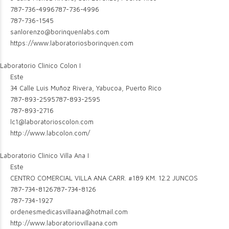
787-736-4996
787-736-4996
787-736-1545
sanlorenzo@borinquenlabs.com
https://www.laboratoriosborinquen.com
Laboratorio Clinico Colon I
Este
34 Calle Luis Muñoz Rivera, Yabucoa, Puerto Rico
787-893-2595
787-893-2595
787-893-2716
lc1@laboratorioscolon.com
http://www.labcolon.com/
Laboratorio Clinico Villa Ana I
Este
CENTRO COMERCIAL VILLA ANA CARR. #189 KM. 12.2 JUNCOS
787-734-8126
787-734-8126
787-734-1927
ordenesmedicasvillaana@hotmail.com
http://www.laboratoriovillaana.com