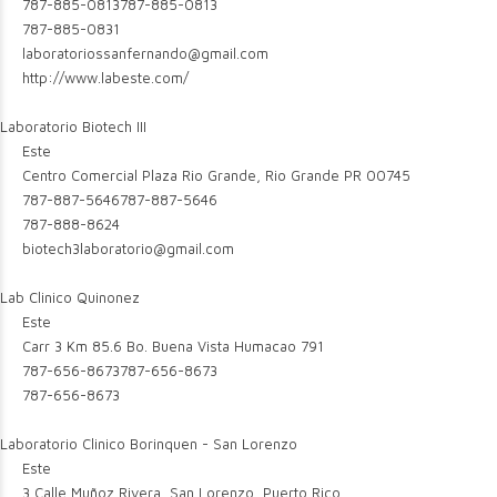
787-885-0813
787-885-0813
787-885-0831
laboratoriossanfernando@gmail.com
http://www.labeste.com/
Laboratorio Biotech III
Este
Centro Comercial Plaza Rio Grande, Rio Grande PR 00745
787-887-5646
787-887-5646
787-888-8624
biotech3laboratorio@gmail.com
Lab Clinico Quinonez
Este
Carr 3 Km 85.6 Bo. Buena Vista Humacao 791
787-656-8673
787-656-8673
787-656-8673
Laboratorio Clinico Borinquen - San Lorenzo
Este
3 Calle Muñoz Rivera, San Lorenzo, Puerto Rico