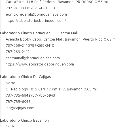
Carr #2 Km. 11.8 Edif. Federal, Bayamon, PR 00960
0.56 mi
787-743-0330
787-743-0330
edificiofederal@borinquenlabs.com
https://laboratoriosborinquen.com/
Laboratorio Clinico Borinquen - El Canton Mall
Avenida Bobby Capó, Canton Mall, Bayamón, Puerto Rico
0.63 mi
787-269-2410
787-269-2410
787-269-2412
cantonmall@borinquenlabs.com
https://www.laboratoriosborinquen.com
Laboratorio Clinico Dr. Cajigas
Norte
CT Radiology 1815 Carr #2 Km 11.7, Bayamon
0.65 mi
787-785-6943
787-785-6943
787-785-6943
lab@cajigas.com
Laboratorio Clinico Bayamon
Norte