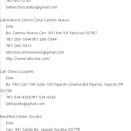
787-957-0761
betterchoicelabo@gmail.com
Laboratorio Clinico Cima Camino Nuevo
Este
Bo. Camino Nuevo Carr. 901 Km 3.6 Yabucoa 00767
787-266-5544
787-266-5544
787-266-0613
labcimacaminonuevo@gmail.com
http://www.labcima.com/
Lab Clinico Luquillo
Este
Bo. F40 Carr 194 Suite 100 Fajardo Cinema Bld Fajardo, Fajardo PR
00738
787-534-4329
787-534-4329
labluquillo@gmail.com
NeoMed Center Gurabo
Este
Carr. 941 Salida Bo. Jaguas Gurabo 00778