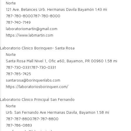
Norte
121 Ave. Betances Urb. Hermanas Davila Bayamón
1.43 mi
787-780-8000
787-780-8000
787-740-7149
laboratoriomartin@gmail.com
https://www.labmartin.com
Laboratorio Clinico Borinquen- Santa Rosa
Norte
Santa Rosa Mall Nivel 1, Ofic #60, Bayamon, PR 00960
1.58 mi
787-730-0331
787-730-0331
787-785-7425
santarosa@borinquenlabs.com
https://laboratoriosborinquen.com/
Laboratorio Clinico Principal San Fernando
Norte
Urb. San Fernando Ave Hermanas Davila, Bayamon
1.58 mi
787-787-8800
787-787-8800
787-786-0883