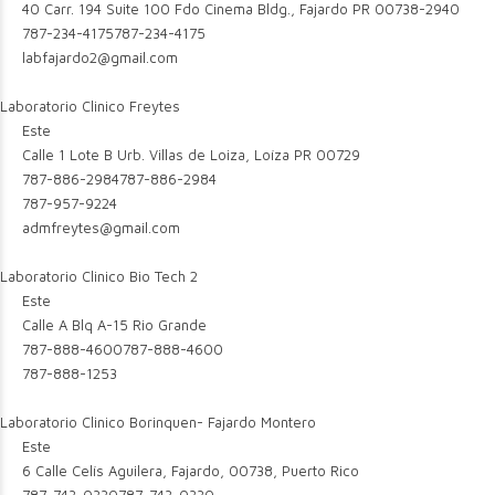
40 Carr. 194 Suite 100 Fdo Cinema Bldg., Fajardo PR 00738-2940
787-234-4175
787-234-4175
labfajardo2@gmail.com
Laboratorio Clinico Freytes
Este
Calle 1 Lote B Urb. Villas de Loiza, Loíza PR 00729
787-886-2984
787-886-2984
787-957-9224
admfreytes@gmail.com
Laboratorio Clinico Bio Tech 2
Este
Calle A Blq A-15 Rio Grande
787-888-4600
787-888-4600
787-888-1253
Laboratorio Clinico Borinquen- Fajardo Montero
Este
6 Calle Celís Aguilera, Fajardo, 00738, Puerto Rico