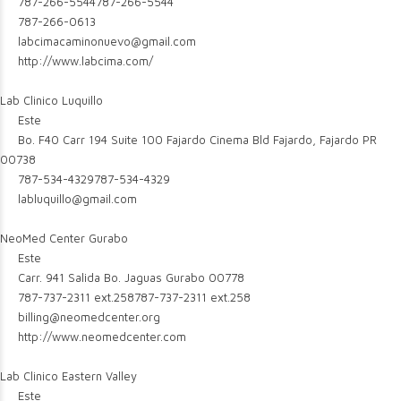
787-266-5544
787-266-5544
787-266-0613
labcimacaminonuevo@gmail.com
http://www.labcima.com/
Lab Clinico Luquillo
Este
Bo. F40 Carr 194 Suite 100 Fajardo Cinema Bld Fajardo, Fajardo PR
00738
787-534-4329
787-534-4329
labluquillo@gmail.com
NeoMed Center Gurabo
Este
Carr. 941 Salida Bo. Jaguas Gurabo 00778
787-737-2311 ext.258
787-737-2311 ext.258
billing@neomedcenter.org
http://www.neomedcenter.com
Lab Clinico Eastern Valley
Este