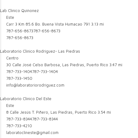
Lab Clinico Quinonez
Este
Carr 3 Km 85.6 Bo. Buena Vista Humacao 791
3.13 mi
787-656-8673
787-656-8673
787-656-8673
Laboratorio Clinico Rodriguez- Las Piedras
Centro
30 Calle José Celso Barbosa, Las Piedras, Puerto Rico
3.47 mi
787-733-1404
787-733-1404
787-733-1450
info@laboratoriorodriguez.com
Laboratorio Clinico Del Este
Este
8 Calle Jesús T. Piñero, Las Piedras, Puerto Rico
3.54 mi
787-733-8344
787-733-8344
787-733-4210
laboratoclineste@gmail.com