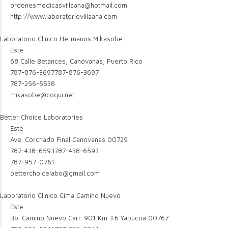
ordenesmedicasvillaana@hotmail.com
http://www.laboratoriovillaana.com
Laboratorio Clinico Hermanos Mikasobe
Este
68 Calle Betances, Canóvanas, Puerto Rico
787-876-3697
787-876-3697
787-256-5538
mikasobe@coqui.net
Better Choice Laboratories
Este
Ave. Corchado Final Canovanas 00729
787-438-6593
787-438-6593
787-957-0761
betterchoicelabo@gmail.com
Laboratorio Clinico Cima Camino Nuevo
Este
Bo. Camino Nuevo Carr. 901 Km 3.6 Yabucoa 00767