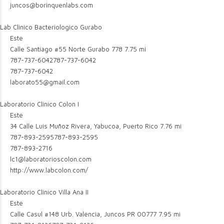
juncos@borinquenlabs.com
Lab Clinico Bacteriologico Gurabo
Este
Calle Santiago #55 Norte Gurabo 778
7.75 mi
787-737-6042
787-737-6042
787-737-6042
laborato55@gmail.com
Laboratorio Clinico Colon I
Este
34 Calle Luis Muñoz Rivera, Yabucoa, Puerto Rico
7.76 mi
787-893-2595
787-893-2595
787-893-2716
lc1@laboratorioscolon.com
http://www.labcolon.com/
Laboratorio Clinico Villa Ana II
Este
Calle Casul #148 Urb. Valencia, Juncos PR 00777
7.95 mi