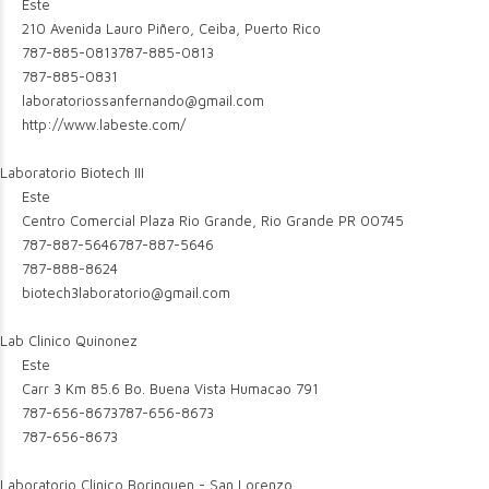
Este
210 Avenida Lauro Piñero, Ceiba, Puerto Rico
787-885-0813
787-885-0813
787-885-0831
laboratoriossanfernando@gmail.com
http://www.labeste.com/
Laboratorio Biotech III
Este
Centro Comercial Plaza Rio Grande, Rio Grande PR 00745
787-887-5646
787-887-5646
787-888-8624
biotech3laboratorio@gmail.com
Lab Clinico Quinonez
Este
Carr 3 Km 85.6 Bo. Buena Vista Humacao 791
787-656-8673
787-656-8673
787-656-8673
Laboratorio Clinico Borinquen - San Lorenzo