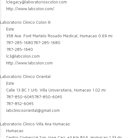
lclegacy@laboratorioscolon.com
http://www.labcolon.com/
Laboratorio Clinico Colon III
Este
358 Ave. Font Martelo Rosado Medical, Humacao
0.69 mi
787-285-1680
787-285-1680
787-285-1640
lc3@labcolon.com
http://www.labcolon.com
Laboratorio Clinico Oriental
Este
Calle 13 BC 1 Urb. Villa Universitaria, Humacao
1.02 mi
787-850-6045
787-850-6045
787-852-6045
labclinicooriental@gmail.com
Laboratorio Clinico Villa Ana Humacao
Humacao
Centro Comercial San Jose Carr. #3 Km 83.6, Humacao
1.33 mi