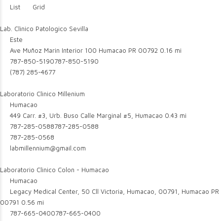
List
Grid
Lab. Clinico Patologico Sevilla
Este
Ave Muñoz Marin Interior 100 Humacao PR 00792
0.16 mi
787-850-5190
787-850-5190
(787) 285-4677
Laboratorio Clinico Millenium
Humacao
449 Carr. #3, Urb. Buso Calle Marginal #5, Humacao
0.43 mi
787-285-0588
787-285-0588
787-285-0568
labmillennium@gmail.com
Laboratorio Clinico Colon - Humacao
Humacao
Legacy Medical Center, 50 Cll Victoria, Humacao, 00791, Humacao PR
00791
0.56 mi
787-665-0400
787-665-0400