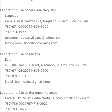
Laboratorio Clinico Villa Ana Naguabo
Naguabo
Calle Juan R. Garzot #21, Naguabo, Puerto Rico
7.25 mi
787-874-3999
787-874-3999
787-734-1927
ordenesmedicasvillaana@hotmail.com
http://www.laboratoriovillaana.com
Laboratorio Clinico Medina
Este
43 Calle Juan R. Garzot, Naguabo, Puerto Rico
7.28 mi
787-874-2802
787-874-2802
787-874-1861
lab.clinico.medina@gmail.com
Laboratorio Clinico Borinquen- Juncos
Carr 31 HM 24 BO Ceiba Norte, Juncos PR 00777
7.49 mi
787-713-0922
787-713-0922
787-713-0922