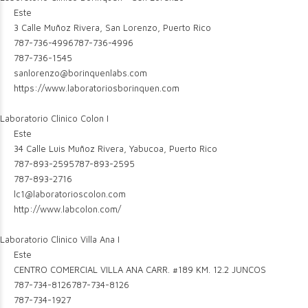
Este
3 Calle Muñoz Rivera, San Lorenzo, Puerto Rico
787-736-4996
787-736-4996
787-736-1545
sanlorenzo@borinquenlabs.com
https://www.laboratoriosborinquen.com
Laboratorio Clinico Colon I
Este
34 Calle Luis Muñoz Rivera, Yabucoa, Puerto Rico
787-893-2595
787-893-2595
787-893-2716
lc1@laboratorioscolon.com
http://www.labcolon.com/
Laboratorio Clinico Villa Ana I
Este
CENTRO COMERCIAL VILLA ANA CARR. #189 KM. 12.2 JUNCOS
787-734-8126
787-734-8126
787-734-1927