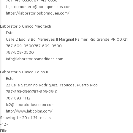
787-743-0330
787-743-0330
fajardomontero@borinquenlabs.com
https://laboratoriosborinquen.com/
Laboratorio Clinico Meditech
Este
Calle 2 Esq. 3 Bo. Mameyes II Marginal Palmer, Rio Grande PR 00721
787-809-0500
787-809-0500
787-809-0500
info@laboratoriosmeditech.com
Laboratorio Clinico Colon II
Este
22 Calle Saturnino Rodriguez, Yabucoa, Puerto Rico
787-893-2340
787-893-2340
787-893-1112
lc2@laboratorioscolon.com
http://www.labcolon.com/
Showing 1 - 20 of 34 results
«
1
2
»
Filter