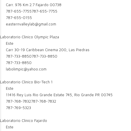
Carr. 976 Km 2.7 Fajardo 00738
787-655-7755
787-655-7755
787-655-0155
easternvalleylab@gmail.com
Laboratorio Clinico Olympic Plaza
Este
Carr 30-19 Caribbean Cinema 200, Las Piedras
787-733-8850
787-733-8850
787-733-8850
labolimpic@yahoo.com
Laboratorio Clinico Bio-Tech 1
Este
11416 Rey Luis Rio Grande Estate 745, Rio Grande PR 00745
787-768-7832
787-768-7832
787-769-5323
Laboratorio Clinico Fajardo
Este