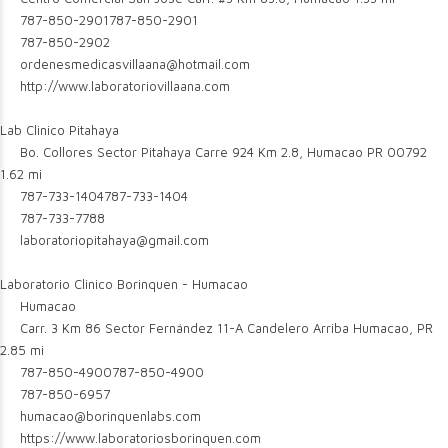
787-850-2901
787-850-2901
787-850-2902
ordenesmedicasvillaana@hotmail.com
http://www.laboratoriovillaana.com
Lab Clinico Pitahaya
Bo. Collores Sector Pitahaya Carre 924 Km 2.8, Humacao PR 00792
1.62 mi
787-733-1404
787-733-1404
787-733-7788
laboratoriopitahaya@gmail.com
Laboratorio Clinico Borinquen - Humacao
Humacao
Carr. 3 Km 86 Sector Fernández 11-A Candelero Arriba Humacao, PR
2.85 mi
787-850-4900
787-850-4900
787-850-6957
humacao@borinquenlabs.com
https://www.laboratoriosborinquen.com