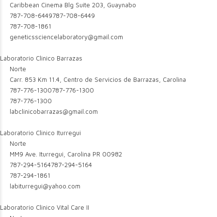
Caribbean Cinema Blg Suite 203, Guaynabo
787-708-6449
787-708-6449
787-708-1861
geneticssciencelaboratory@gmail.com
Laboratorio Clinico Barrazas
Norte
Carr. 853 Km 11.4, Centro de Servicios de Barrazas, Carolina
787-776-1300
787-776-1300
787-776-1300
labclinicobarrazas@gmail.com
Laboratorio Clinico Iturregui
Norte
MM9 Ave. Iturregui, Carolina PR 00982
787-294-5164
787-294-5164
787-294-1861
labiturregui@yahoo.com
Laboratorio Clinico Vital Care II