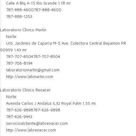
Calle A Blq A-15 Rio Grande
1.18 mi
787-888-4600
787-888-4600
787-888-1253
Laboratorio Clinico Martin
Norte
Urb. Jardines de Caparra M-5 Ave. Colectora Central Bayamón PR
00959
1.43 mi
787-707-8504
787-707-8504
787-706-8194
laboratoriomartin@gmail.com
http://www.labmartin.com
Laboratorio Clinico Renacer
Norte
Avenida Carlos J Andaluz IL32 Royal Palm
1.55 mi
787-626-9898
787-626-9898
787-626-9443
servicioalcliente@labrenacer.com
http://www.labrenacer.com