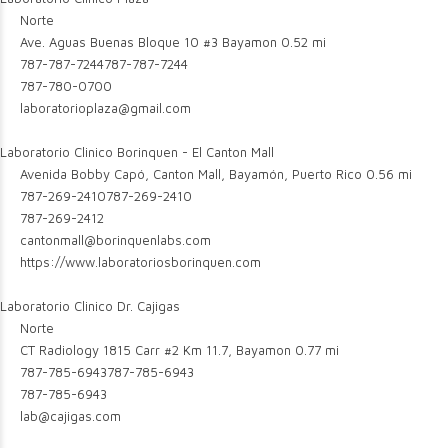
Norte
Ave. Aguas Buenas Bloque 10 #3 Bayamon
0.52 mi
787-787-7244
787-787-7244
787-780-0700
laboratorioplaza@gmail.com
Laboratorio Clinico Borinquen - El Canton Mall
Avenida Bobby Capó, Canton Mall, Bayamón, Puerto Rico
0.56 mi
787-269-2410
787-269-2410
787-269-2412
cantonmall@borinquenlabs.com
https://www.laboratoriosborinquen.com
Laboratorio Clinico Dr. Cajigas
Norte
CT Radiology 1815 Carr #2 Km 11.7, Bayamon
0.77 mi
787-785-6943
787-785-6943
787-785-6943
lab@cajigas.com