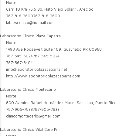
Norte
Carr. 10 Km 75.6 Bo. Hato Viejo Solar 1, Arecibo
787-816-2600
787-816-2600
lab.escenico@hotmail.com
Laboratorio Clinico Plaza Caparra
Norte
1498 Ave Roosevelt Suite 109, Guaynabo PR 00968
787-545-5024
787-545-5024
787-567-8404
info@laboratorioplazacaparra.net
http://www.laboratorioplazacaparra.com
Laboratorio Clinico Montecarlo
Norte
800 Avenida Rafael Hernández Marín, San Juan, Puerto Rico
787-905-7833
787-905-7833
clinicomontecarlo@gmail.com
Laboratorio Clinico Vital Care IV