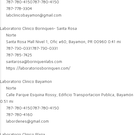
787-780-4150
787-780-4150
787-778-3304
labclinicobayamon@gmail.com
Laboratorio Clinico Borinquen- Santa Rosa
Norte
Santa Rosa Mall Nivel 1, Ofic #60, Bayamon, PR 00960
0.41 mi
787-730-0331
787-730-0331
787-785-7425
santarosa@borinquenlabs.com
https://laboratoriosborinquen.com/
Laboratorio Clinico Bayamon
Norte
Calle Parque Esquina Rossy, Edificio Transportacion Publica, Bayamón
0.51 mi
787-780-4150
787-780-4150
787-780-4160
labordenes@gmail.com
Laboratorio Clinico Plaza