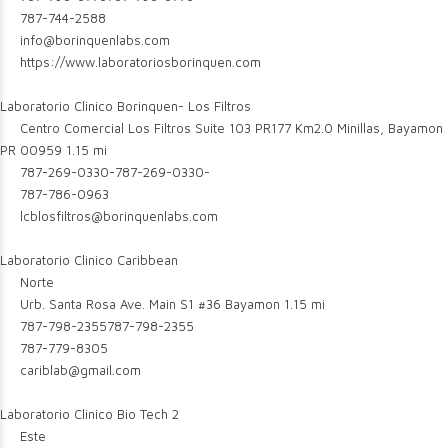
787-744-2588
info@borinquenlabs.com
https://www.laboratoriosborinquen.com
Laboratorio Clinico Borinquen- Los Filtros
Centro Comercial Los Filtros Suite 103 PR177 Km2.0 Minillas, Bayamon
PR 00959
1.15 mi
787-269-0330-
787-269-0330-
787-786-0963
lcblosfiltros@borinquenlabs.com
Laboratorio Clinico Caribbean
Norte
Urb. Santa Rosa Ave. Main S1 #36 Bayamon
1.15 mi
787-798-2355
787-798-2355
787-779-8305
cariblab@gmail.com
Laboratorio Clinico Bio Tech 2
Este