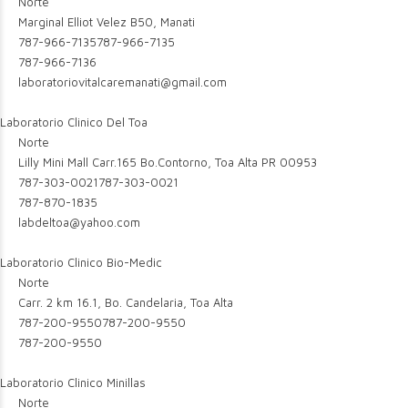
Norte
Marginal Elliot Velez B50, Manati
787-966-7135
787-966-7135
787-966-7136
laboratoriovitalcaremanati@gmail.com
Laboratorio Clinico Del Toa
Norte
Lilly Mini Mall Carr.165 Bo.Contorno, Toa Alta PR 00953
787-303-0021
787-303-0021
787-870-1835
labdeltoa@yahoo.com
Laboratorio Clinico Bio-Medic
Norte
Carr. 2 km 16.1, Bo. Candelaria, Toa Alta
787-200-9550
787-200-9550
787-200-9550
Laboratorio Clinico Minillas
Norte