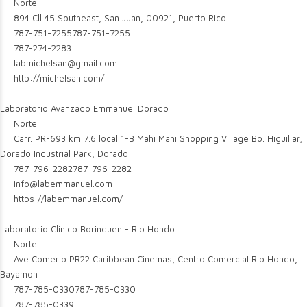
Norte
894 Cll 45 Southeast, San Juan, 00921, Puerto Rico
787-751-7255
787-751-7255
787-274-2283
labmichelsan@gmail.com
http://michelsan.com/
Laboratorio Avanzado Emmanuel Dorado
Norte
Carr. PR-693 km 7.6 local 1-B Mahi Mahi Shopping Village Bo. Higuillar,
Dorado Industrial Park, Dorado
787-796-2282
787-796-2282
info@labemmanuel.com
https://labemmanuel.com/
Laboratorio Clinico Borinquen - Rio Hondo
Norte
Ave Comerio PR22 Caribbean Cinemas, Centro Comercial Rio Hondo,
Bayamon
787-785-0330
787-785-0330
787-785-0339