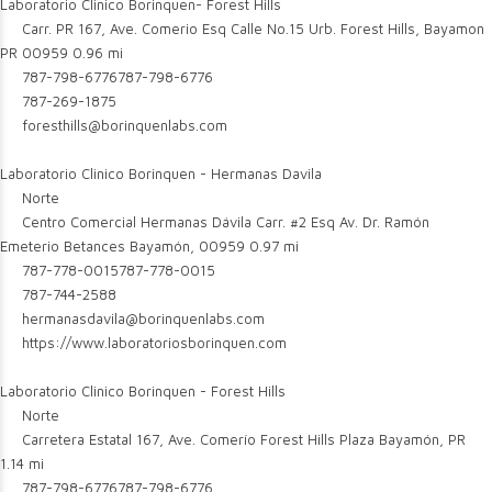
Laboratorio Clinico Borinquen- Forest Hills
Carr. PR 167, Ave. Comerio Esq Calle No.15 Urb. Forest Hills, Bayamon
PR 00959
0.96 mi
787-798-6776
787-798-6776
787-269-1875
foresthills@borinquenlabs.com
Laboratorio Clinico Borinquen - Hermanas Davila
Norte
Centro Comercial Hermanas Dávila Carr. #2 Esq Av. Dr. Ramón
Emeterio Betances Bayamón, 00959
0.97 mi
787-778-0015
787-778-0015
787-744-2588
hermanasdavila@borinquenlabs.com
https://www.laboratoriosborinquen.com
Laboratorio Clinico Borinquen - Forest Hills
Norte
Carretera Estatal 167, Ave. Comerío Forest Hills Plaza Bayamón, PR
1.14 mi
787-798-6776
787-798-6776