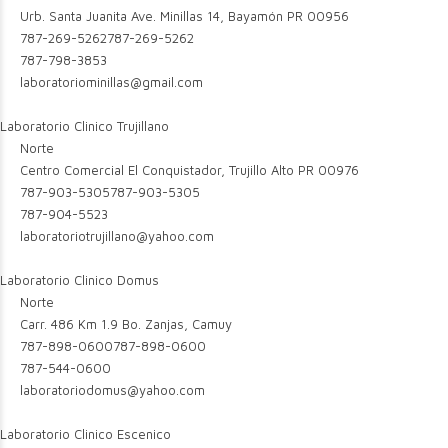
Urb. Santa Juanita Ave. Minillas 14, Bayamón PR 00956
787-269-5262
787-269-5262
787-798-3853
laboratoriominillas@gmail.com
Laboratorio Clinico Trujillano
Norte
Centro Comercial El Conquistador, Trujillo Alto PR 00976
787-903-5305
787-903-5305
787-904-5523
laboratoriotrujillano@yahoo.com
Laboratorio Clinico Domus
Norte
Carr. 486 Km 1.9 Bo. Zanjas, Camuy
787-898-0600
787-898-0600
787-544-0600
laboratoriodomus@yahoo.com
Laboratorio Clinico Escenico