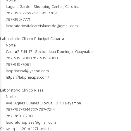
Norte
Laguna Garden Shopping Center, Carolina
787-395-7769
787-395-7769
787-395-7771
laboratoriovitalcareislaverde@gmail.com
Laboratorio Clinico Principal Caparra
Norte
Carr. #2 Edif 171 Sector Juan Domingo, Guaynabo
787-919-7060
787-919-7060
787-918-7061
labprincipal@yahoo.com
https://labprincipal.com/
Laboratorio Clinico Plaza
Norte
Ave. Aguas Buenas Bloque 10 #3 Bayamon
787-787-7244
787-787-7244
787-780-0700
laboratorioplaza@gmail.com
Showing 1 - 20 of 171 results