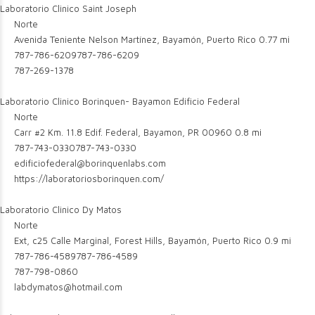
Laboratorio Clinico Saint Joseph
Norte
Avenida Teniente Nelson Martínez, Bayamón, Puerto Rico
0.77 mi
787-786-6209
787-786-6209
787-269-1378
Laboratorio Clinico Borinquen- Bayamon Edificio Federal
Norte
Carr #2 Km. 11.8 Edif. Federal, Bayamon, PR 00960
0.8 mi
787-743-0330
787-743-0330
edificiofederal@borinquenlabs.com
https://laboratoriosborinquen.com/
Laboratorio Clinico Dy Matos
Norte
Ext, c25 Calle Marginal, Forest Hills, Bayamón, Puerto Rico
0.9 mi
787-786-4589
787-786-4589
787-798-0860
labdymatos@hotmail.com