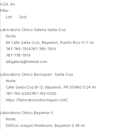
«
1
2
3
...
9
»
Filter
List
Grid
Laboratorio Clinico Galeria Santa Cruz
Norte
64 Calle Santa Cruz, Bayamón, Puerto Rico
0.11 mi
787-785-7919
787-785-7919
787-778-7919
labgaleria@hotmail.com
Laboratorio Clinico Borinquen- Santa Cruz
Norte
Calle Santa Cruz B-12, Bayamón, PR 00960
0.24 mi
787-743-0330
787-743-0330
https://laboratoriosborinquen.com/
Laboratorio Clinico Bayamon II
Norte
Edificio Joaquin Montesino, Bayamon
0.38 mi