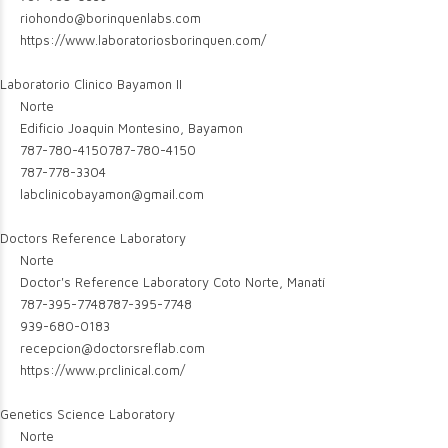
riohondo@borinquenlabs.com
https://www.laboratoriosborinquen.com/
Laboratorio Clinico Bayamon II
Norte
Edificio Joaquin Montesino, Bayamon
787-780-4150
787-780-4150
787-778-3304
labclinicobayamon@gmail.com
Doctors Reference Laboratory
Norte
Doctor's Reference Laboratory Coto Norte, Manatí
787-395-7748
787-395-7748
939-680-0183
recepcion@doctorsreflab.com
https://www.prclinical.com/
Genetics Science Laboratory
Norte