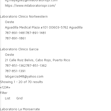
lig.mayaguez@milaboratoriopr.com
https://www.milaboratoriopr.com/
Laboratorio Clinico Nortwestern
Oeste
Aguadilla Medical Plaza #101 00603-5762 Aguadilla
787-891-1481
787-891-1481
787-891-1861
Laboratorio Clinico Garcia
Oeste
21 Calle Ruiz Belvis, Cabo Rojo, Puerto Rico
787-851-1362
787-851-1362
787-851-1391
labgarcia348@yahoo.com
Showing 1 - 20 of 70 results
«
1
2
3
4
»
Filter
List
Grid
Laboratorio La Monserrate