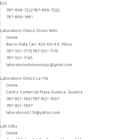
623
787-899-7222
787-899-7222
787-899-1861
Laboratorio Clinico Divino Niño
Oeste
Barrio Plata Carr. 420 Km 4.4, Moca
787-551-7175
787-551-7175
787-551-7195
laboratoriodivinoninopr@gmail.com
Laboratorio Clinico La 116
Oeste
Centro Comercial Plaza Guanica, Guanica
787-821-7697
787-821-7697
787-821-7697
laboratoriolc116@yahoo.com
Lab Citka
Oeste