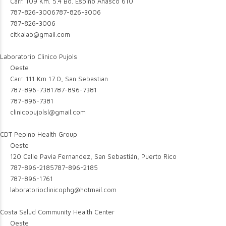
Carr. 109 Km. 5.4 Bo. Espino Añasco 610
787-826-3006
787-826-3006
787-826-3006
citkalab@gmail.com
Laboratorio Clinico Pujols
Oeste
Carr. 111 Km 17.0, San Sebastian
787-896-7381
787-896-7381
787-896-7381
clinicopujolsl@gmail.com
CDT Pepino Health Group
Oeste
120 Calle Pavia Fernandez, San Sebastián, Puerto Rico
787-896-2185
787-896-2185
787-896-1761
laboratorioclinicophg@hotmail.com
Costa Salud Community Health Center
Oeste