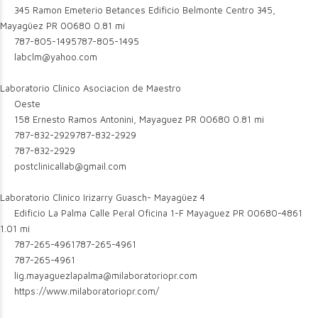
345 Ramon Emeterio Betances Edificio Belmonte Centro 345,
Mayagüez PR 00680
0.81 mi
787-805-1495
787-805-1495
labclm@yahoo.com
Laboratorio Clinico Asociacion de Maestro
Oeste
158 Ernesto Ramos Antonini, Mayaguez PR 00680
0.81 mi
787-832-2929
787-832-2929
787-832-2929
postclinicallab@gmail.com
Laboratorio Clinico Irizarry Guasch- Mayagüez 4
Edificio La Palma Calle Peral Oficina 1-F Mayaguez PR 00680-4861
1.01 mi
787-265-4961
787-265-4961
787-265-4961
lig.mayaguezlapalma@milaboratoriopr.com
https://www.milaboratoriopr.com/