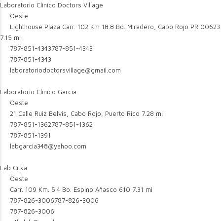
Laboratorio Clinico Doctors Village
Oeste
Lighthouse Plaza Carr. 102 Km 18.8 Bo. Miradero, Cabo Rojo PR 00623
7.15 mi
787-851-4343
787-851-4343
787-851-4343
laboratoriodoctorsvillage@gmail.com
Laboratorio Clinico Garcia
Oeste
21 Calle Ruiz Belvis, Cabo Rojo, Puerto Rico
7.28 mi
787-851-1362
787-851-1362
787-851-1391
labgarcia348@yahoo.com
Lab Citka
Oeste
Carr. 109 Km. 5.4 Bo. Espino Añasco 610
7.31 mi
787-826-3006
787-826-3006
787-826-3006