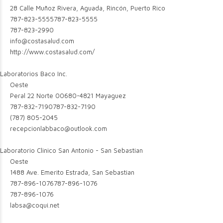
28 Calle Muñoz Rivera, Aguada, Rincón, Puerto Rico
787-823-5555
787-823-5555
787-823-2990
info@costasalud.com
http://www.costasalud.com/
Laboratorios Baco Inc.
Oeste
Peral 22 Norte 00680-4821 Mayaguez
787-832-7190
787-832-7190
(787) 805-2045
recepcionlabbaco@outlook.com
Laboratorio Clinico San Antonio - San Sebastian
Oeste
1488 Ave. Emerito Estrada, San Sebastian
787-896-1076
787-896-1076
787-896-1076
labsa@coqui.net