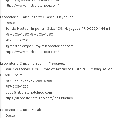
https://www.milaboratoriopr.com/
Laboratorio Clinico Irizarry Guasch- Mayagüez 1
Oeste
Edficio Medical Emporium Suite 108, Mayaguez PR 00680
1.44 mi
787-805-1080
787-805-1080
787-833-6260
lig.medicalemporium@milaboratoriopr.com
https://www.milaboratoriopr.com/
Laboratorio Clinico Toledo III - Mayagüez
Ave. Corazones #1065, Medico Profesional Ofc 206, Mayagüez PR
00680
1.54 mi
787-265-6966
787-265-6966
787-805-1829
opd3@laboratoriotoledo.com
https://laboratoriotoledo.com/localidades/
Laboratorio Clinico Prolab
Oeste