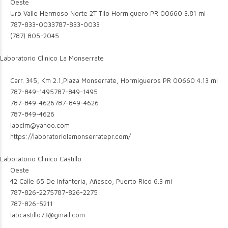
Oeste
Urb Valle Hermoso Norte 2T Tilo Hormiguero PR 00660
3.81 mi
787-833-0033
787-833-0033
(787) 805-2045
Laboratorio Clinico La Monserrate
Carr. 345, Km 2.1,Plaza Monserrate, Hormigueros PR 00660
4.13 mi
787-849-1495
787-849-1495
787-849-4626
787-849-4626
787-849-4626
labclm@yahoo.com
https://laboratoriolamonserratepr.com/
Laboratorio Clinico Castillo
Oeste
42 Calle 65 De Infanteria, Añasco, Puerto Rico
6.3 mi
787-826-2275
787-826-2275
787-826-5211
labcastillo73@gmail.com