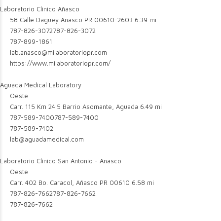
Laboratorio Clinico Añasco
58 Calle Daguey Anasco PR 00610-2603
6.39 mi
787-826-3072
787-826-3072
787-899-1861
lab.anasco@milaboratoriopr.com
https://www.milaboratoriopr.com/
Aguada Medical Laboratory
Oeste
Carr. 115 Km 24.5 Barrio Asomante, Aguada
6.49 mi
787-589-7400
787-589-7400
787-589-7402
lab@aguadamedical.com
Laboratorio Clinico San Antonio - Anasco
Oeste
Carr. 402 Bo. Caracol, Añasco PR 00610
6.58 mi
787-826-7662
787-826-7662
787-826-7662