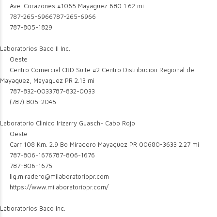
Ave. Corazones #1065 Mayaguez 680
1.62 mi
787-265-6966
787-265-6966
787-805-1829
Laboratorios Baco II Inc.
Oeste
Centro Comercial CRD Suite #2 Centro Distribucion Regional de
Mayaguez, Mayaguez PR
2.13 mi
787-832-0033
787-832-0033
(787) 805-2045
Laboratorio Clinico Irizarry Guasch- Cabo Rojo
Oeste
Carr 108 Km. 2.9 Bo Miradero Mayagüez PR 00680-3633
2.27 mi
787-806-1676
787-806-1676
787-806-1675
lig.miradero@milaboratoriopr.com
https://www.milaboratoriopr.com/
Laboratorios Baco Inc.