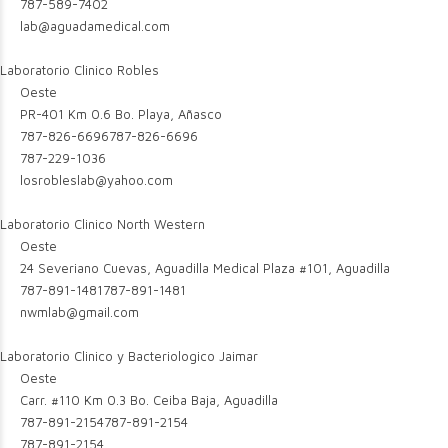
787-589-7402
lab@aguadamedical.com
Laboratorio Clinico Robles
Oeste
PR-401 Km 0.6 Bo. Playa, Añasco
787-826-6696
787-826-6696
787-229-1036
losrobleslab@yahoo.com
Laboratorio Clinico North Western
Oeste
24 Severiano Cuevas, Aguadilla Medical Plaza #101, Aguadilla
787-891-1481
787-891-1481
nwmlab@gmail.com
Laboratorio Clinico y Bacteriologico Jaimar
Oeste
Carr. #110 Km 0.3 Bo. Ceiba Baja, Aguadilla
787-891-2154
787-891-2154
787-891-2154