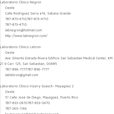
Laboratorio Clinico Negron
Oeste
Calle Rodriguez Serra #16, Sabana Grande
787-873-4710
787-873-4710
787-873-4710
labnegron@hotmail.com
http://www.labnegron.com/
Laboratorio Clinico Lebron
Oeste
Ave. Emerito Estrada Rivera Edificio San Sebastián Medical Center, KM.
21 9 Carr. 125, San Sebastian, 00685
787-896-7777
787-896-7777
lablebron@gmail.com
Laboratorio Clinico Irizarry Guasch- Mayagüez 2
Oeste
51 Calle José de Diego, Mayagüez, Puerto Rico
787-833-0470
787-833-0470
787-265-1166