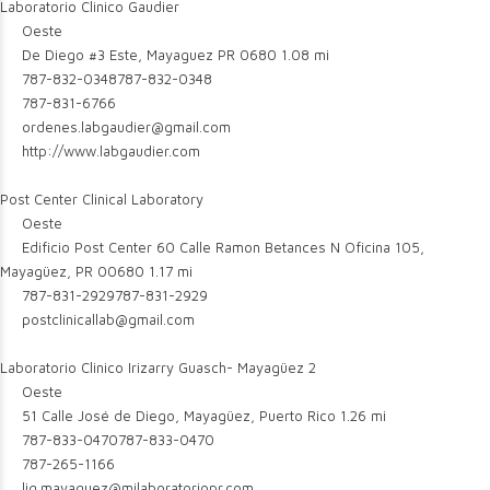
Laboratorio Clinico Gaudier
Oeste
De Diego #3 Este, Mayaguez PR 0680
1.08 mi
787-832-0348
787-832-0348
787-831-6766
ordenes.labgaudier@gmail.com
http://www.labgaudier.com
Post Center Clinical Laboratory
Oeste
Edificio Post Center 60 Calle Ramon Betances N Oficina 105,
Mayagüez, PR 00680
1.17 mi
787-831-2929
787-831-2929
postclinicallab@gmail.com
Laboratorio Clinico Irizarry Guasch- Mayagüez 2
Oeste
51 Calle José de Diego, Mayagüez, Puerto Rico
1.26 mi
787-833-0470
787-833-0470
787-265-1166
lig.mayaguez@milaboratoriopr.com