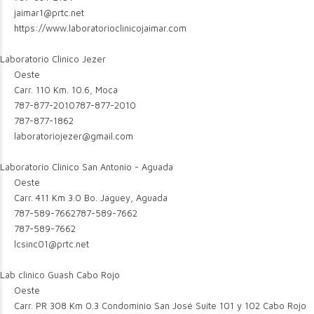
jaimar1@prtc.net
https://www.laboratorioclinicojaimar.com
Laboratorio Clinico Jezer
Oeste
Carr. 110 Km. 10.6, Moca
787-877-2010
787-877-2010
787-877-1862
laboratoriojezer@gmail.com
Laboratorio Clinico San Antonio - Aguada
Oeste
Carr. 411 Km 3.0 Bo. Jaguey, Aguada
787-589-7662
787-589-7662
787-589-7662
lcsinc01@prtc.net
Lab clinico Guash Cabo Rojo
Oeste
Carr. PR 308 Km 0.3 Condominio San José Suite 101 y 102 Cabo Rojo