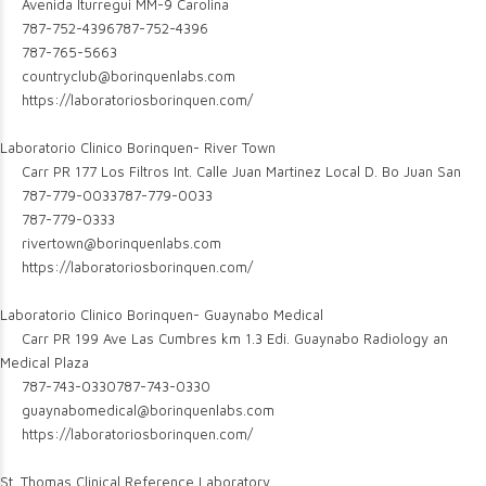
Avenida Iturregui MM-9 Carolina
787-752-4396
787-752-4396
787-765-5663
countryclub@borinquenlabs.com
https://laboratoriosborinquen.com/
Laboratorio Clinico Borinquen- River Town
Carr PR 177 Los Filtros Int. Calle Juan Martinez Local D. Bo Juan San
787-779-0033
787-779-0033
787-779-0333
rivertown@borinquenlabs.com
https://laboratoriosborinquen.com/
Laboratorio Clinico Borinquen- Guaynabo Medical
Carr PR 199 Ave Las Cumbres km 1.3 Edi. Guaynabo Radiology an
Medical Plaza
787-743-0330
787-743-0330
guaynabomedical@borinquenlabs.com
https://laboratoriosborinquen.com/
St. Thomas Clinical Reference Laboratory