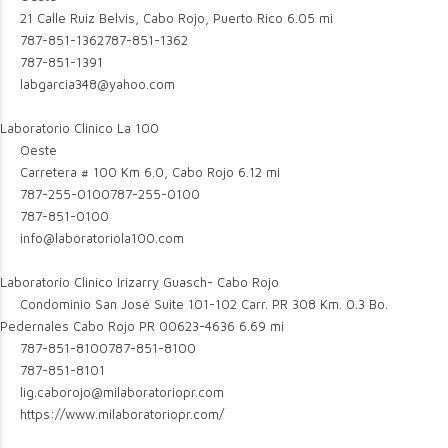
21 Calle Ruiz Belvis, Cabo Rojo, Puerto Rico
6.05 mi
787-851-1362
787-851-1362
787-851-1391
labgarcia348@yahoo.com
Laboratorio Clinico La 100
Oeste
Carretera # 100 Km 6.0, Cabo Rojo
6.12 mi
787-255-0100
787-255-0100
787-851-0100
info@laboratoriola100.com
Laboratorio Clinico Irizarry Guasch- Cabo Rojo
Condominio San José Suite 101-102 Carr. PR 308 Km. 0.3 Bo.
Pedernales Cabo Rojo PR 00623-4636
6.69 mi
787-851-8100
787-851-8100
787-851-8101
lig.caborojo@milaboratoriopr.com
https://www.milaboratoriopr.com/