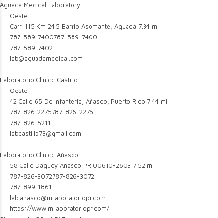
Aguada Medical Laboratory
Oeste
Carr. 115 Km 24.5 Barrio Asomante, Aguada
7.34 mi
787-589-7400
787-589-7400
787-589-7402
lab@aguadamedical.com
Laboratorio Clinico Castillo
Oeste
42 Calle 65 De Infanteria, Añasco, Puerto Rico
7.44 mi
787-826-2275
787-826-2275
787-826-5211
labcastillo73@gmail.com
Laboratorio Clinico Añasco
58 Calle Daguey Anasco PR 00610-2603
7.52 mi
787-826-3072
787-826-3072
787-899-1861
lab.anasco@milaboratoriopr.com
https://www.milaboratoriopr.com/