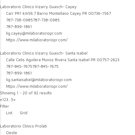
Laboratorio Clinico Irizarry Guasch- Cayey
Carr PR1 km56.7 Barrio Montellano Cayey PR 00736-1567
787-738-0985
787-738-0985
787-899-1861
lig.cayey@milaboratoriopr.com
https://www.milaboratoriopr.com/
Laboratorio Clinico Irizarry Guasch- Santa Isabel
Calle Celis Aguilera Munoz Rivera Santa Isabel PR 00757-2623
787-845-7675
787-845-7675
787-899-1861
lig.santaisabel@milaboratoriopr.com
https://www.milaboratoriopr.com/
Showing 1 - 20 of 92 results
«
1
2
3
...
5
»
Filter
List
Grid
Laboratorio Clinico Prolab
Oeste