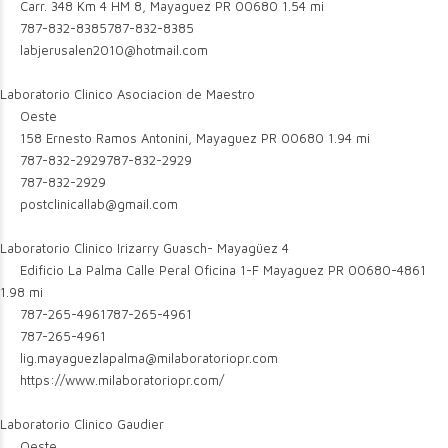
Carr. 348 Km 4 HM 8, Mayaguez PR 00680
1.54 mi
787-832-8385
787-832-8385
labjerusalen2010@hotmail.com
Laboratorio Clinico Asociacion de Maestro
Oeste
158 Ernesto Ramos Antonini, Mayaguez PR 00680
1.94 mi
787-832-2929
787-832-2929
787-832-2929
postclinicallab@gmail.com
Laboratorio Clinico Irizarry Guasch- Mayagüez 4
Edificio La Palma Calle Peral Oficina 1-F Mayaguez PR 00680-4861
1.98 mi
787-265-4961
787-265-4961
787-265-4961
lig.mayaguezlapalma@milaboratoriopr.com
https://www.milaboratoriopr.com/
Laboratorio Clinico Gaudier
Oeste