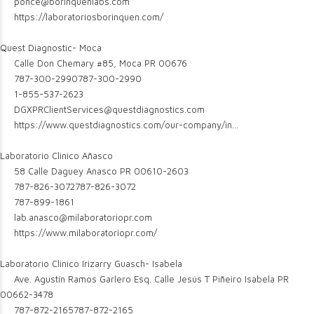
ponce@borinquenlabs.com
https://laboratoriosborinquen.com/
Quest Diagnostic- Moca
Calle Don Chemary #85, Moca PR 00676
787-300-2990
787-300-2990
1-855-537-2623
DGXPRClientServices@questdiagnostics.com
https://www.questdiagnostics.com/our-company/in...
Laboratorio Clinico Añasco
58 Calle Daguey Anasco PR 00610-2603
787-826-3072
787-826-3072
787-899-1861
lab.anasco@milaboratoriopr.com
https://www.milaboratoriopr.com/
Laboratorio Clinico Irizarry Guasch- Isabela
Ave. Agustín Ramos Garlero Esq. Calle Jesús T Piñeiro Isabela PR
00662-3478
787-872-2165
787-872-2165