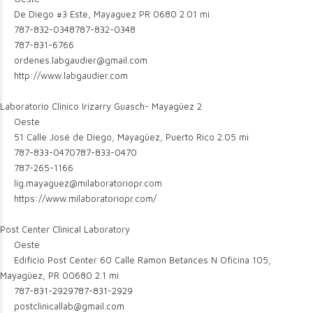
De Diego #3 Este, Mayaguez PR 0680
2.01 mi
787-832-0348
787-832-0348
787-831-6766
ordenes.labgaudier@gmail.com
http://www.labgaudier.com
Laboratorio Clinico Irizarry Guasch- Mayagüez 2
Oeste
51 Calle José de Diego, Mayagüez, Puerto Rico
2.05 mi
787-833-0470
787-833-0470
787-265-1166
lig.mayaguez@milaboratoriopr.com
https://www.milaboratoriopr.com/
Post Center Clinical Laboratory
Oeste
Edificio Post Center 60 Calle Ramon Betances N Oficina 105,
Mayagüez, PR 00680
2.1 mi
787-831-2929
787-831-2929
postclinicallab@gmail.com