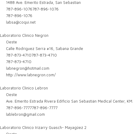
1488 Ave. Emerito Estrada, San Sebastian
787-896-1076
787-896-1076
787-896-1076
labsa@coqui.net
Laboratorio Clinico Negron
Oeste
Calle Rodriguez Serra #16, Sabana Grande
787-873-4710
787-873-4710
787-873-4710
labnegron@hotmail.com
http://www.labnegron.com/
Laboratorio Clinico Lebron
Oeste
Ave. Emerito Estrada Rivera Edificio San Sebastián Medical Center, KM.
787-896-7777
787-896-7777
lablebron@gmail.com
Laboratorio Clinico Irizarry Guasch- Mayagüez 2