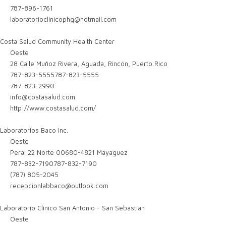
787-896-1761
laboratorioclinicophg@hotmail.com
Costa Salud Community Health Center
Oeste
28 Calle Muñoz Rivera, Aguada, Rincón, Puerto Rico
787-823-5555
787-823-5555
787-823-2990
info@costasalud.com
http://www.costasalud.com/
Laboratorios Baco Inc.
Oeste
Peral 22 Norte 00680-4821 Mayaguez
787-832-7190
787-832-7190
(787) 805-2045
recepcionlabbaco@outlook.com
Laboratorio Clinico San Antonio - San Sebastian
Oeste