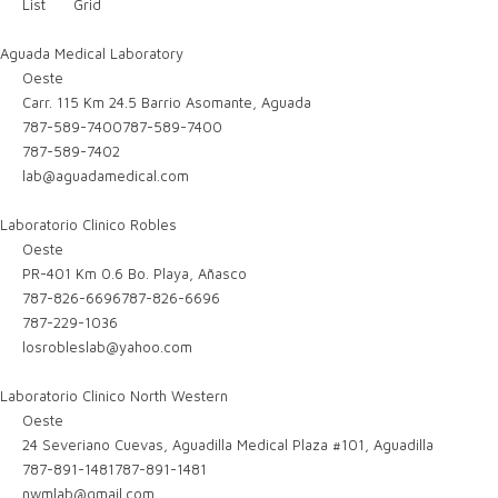
List
Grid
Aguada Medical Laboratory
Oeste
Carr. 115 Km 24.5 Barrio Asomante, Aguada
787-589-7400
787-589-7400
787-589-7402
lab@aguadamedical.com
Laboratorio Clinico Robles
Oeste
PR-401 Km 0.6 Bo. Playa, Añasco
787-826-6696
787-826-6696
787-229-1036
losrobleslab@yahoo.com
Laboratorio Clinico North Western
Oeste
24 Severiano Cuevas, Aguadilla Medical Plaza #101, Aguadilla
787-891-1481
787-891-1481
nwmlab@gmail.com