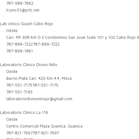
787-589-7662
lcsinc01@prtc.net
Lab clinico Guash Cabo Rojo
Oeste
Carr. PR 308 Km 0.3 Condominio San José Suite 101 y 102 Cabo Rojo 
787-899-7222
787-899-7222
787-899-1861
Laboratorio Clinico Divino Niño
Oeste
Barrio Plata Carr. 420 Km 4.4, Moca
787-551-7175
787-551-7175
787-551-7195
laboratoriodivinoninopr@gmail.com
Laboratorio Clinico La 116
Oeste
Centro Comercial Plaza Guanica, Guanica
787-821-7697
787-821-7697