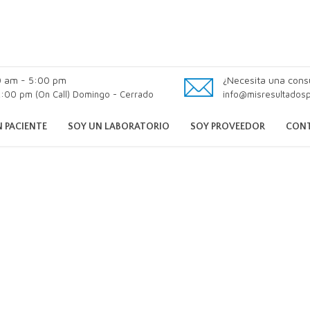
0 am - 5:00 pm
¿Necesita una cons
:00 pm (On Call) Domingo - Cerrado
info@misresultados
 PACIENTE
SOY UN LABORATORIO
SOY PROVEEDOR
CON