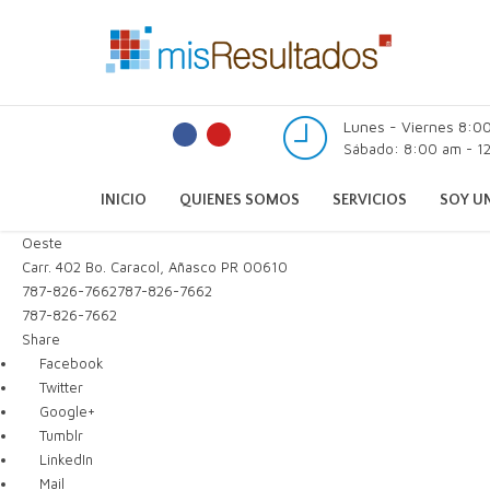
Lunes - Viernes 8:0
Sábado: 8:00 am - 12
INICIO
QUIENES SOMOS
SERVICIOS
SOY UN
Oeste
Carr. 402 Bo. Caracol, Añasco PR 00610
787-826-7662
787-826-7662
787-826-7662
Share
Facebook
Twitter
Google+
Tumblr
LinkedIn
Mail