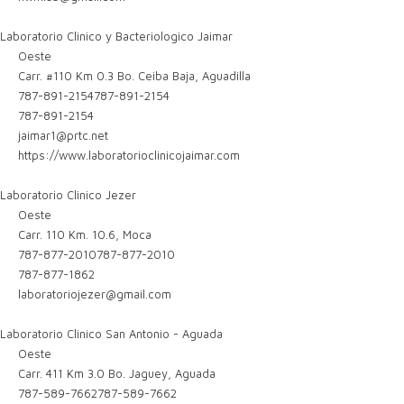
Laboratorio Clinico y Bacteriologico Jaimar
Oeste
Carr. #110 Km 0.3 Bo. Ceiba Baja, Aguadilla
787-891-2154
787-891-2154
787-891-2154
jaimar1@prtc.net
https://www.laboratorioclinicojaimar.com
Laboratorio Clinico Jezer
Oeste
Carr. 110 Km. 10.6, Moca
787-877-2010
787-877-2010
787-877-1862
laboratoriojezer@gmail.com
Laboratorio Clinico San Antonio - Aguada
Oeste
Carr. 411 Km 3.0 Bo. Jaguey, Aguada
787-589-7662
787-589-7662