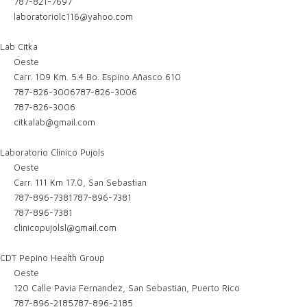
787-821-7697
laboratoriolc116@yahoo.com
Lab Citka
Oeste
Carr. 109 Km. 5.4 Bo. Espino Añasco 610
787-826-3006
787-826-3006
787-826-3006
citkalab@gmail.com
Laboratorio Clinico Pujols
Oeste
Carr. 111 Km 17.0, San Sebastian
787-896-7381
787-896-7381
787-896-7381
clinicopujolsl@gmail.com
CDT Pepino Health Group
Oeste
120 Calle Pavia Fernandez, San Sebastián, Puerto Rico
787-896-2185
787-896-2185