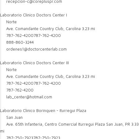
recepcion-c@corepluspr.com
Laboratorio Clinico Doctors Center I
Norte
Ave. Comandante Country Club, Carolina
3.23 mi
787-762-4200
787-762-4200
888-860-3244
ordenes1@doctorcenterlab.com
Laboratorio Clinico Doctors Center III
Norte
Ave. Comandante Country Club, Carolina
3.23 mi
787-762-4200
787-762-4200
787-762-4200
lab_center@hotmail.com
Laboratorio Clinico Borinquen - Iturregui Plaza
San Juan
Ave. 65th Infanteria, Centro Comercial Iturregui Plaza San Juan, PR
3.33
mi
787-750-7923
787-750-7923