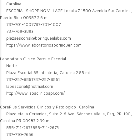
Carolina
ESCORIAL SHOPPING VILLAGE Local #7 1500 Avenida Sur Carolina,
Puerto Rico 00987
2.6 mi
787-701-1007
787-701-1007
787-769-3893
plazaescorial@borinquenlabs.com
https://www.laboratoriosborinquen.com
Laboratorio Clinico Parque Escorial
Norte
Plaza Escorial 65 Infanteria, Carolina
2.85 mi
787-257-8861
787-257-8861
labescorial@hotmail.com
http://www.labsclinicospr.com/
CorePlus Servicios Clinicos y Patologico- Carolina
Plazoleta la Cerámica, Suite 2-6 Ave. Sánchez Vilella, Esq, PR-190,
Carolina PR 00983
2.99 mi
855-711-2673
855-711-2673
787-710-7656