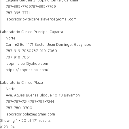
Laguna Garden Shopping Center, Carolina
787-395-7769
787-395-7769
787-395-7771
laboratoriovitalcareislaverde@gmail.com
Laboratorio Clinico Principal Caparra
Norte
Carr. #2 Edif 171 Sector Juan Domingo, Guaynabo
787-919-7060
787-919-7060
787-918-7061
labprincipal@yahoo.com
https://labprincipal.com/
Laboratorio Clinico Plaza
Norte
Ave. Aguas Buenas Bloque 10 #3 Bayamon
787-787-7244
787-787-7244
787-780-0700
laboratorioplaza@gmail.com
Showing 1 - 20 of 171 results
«
1
2
3
...
9
»