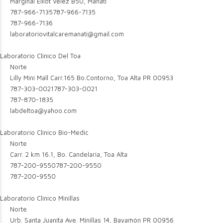
Marginal Elliot Velez B50, Manati
787-966-7135
787-966-7135
787-966-7136
laboratoriovitalcaremanati@gmail.com
Laboratorio Clinico Del Toa
Norte
Lilly Mini Mall Carr.165 Bo.Contorno, Toa Alta PR 00953
787-303-0021
787-303-0021
787-870-1835
labdeltoa@yahoo.com
Laboratorio Clinico Bio-Medic
Norte
Carr. 2 km 16.1, Bo. Candelaria, Toa Alta
787-200-9550
787-200-9550
787-200-9550
Laboratorio Clinico Minillas
Norte
Urb. Santa Juanita Ave. Minillas 14, Bayamón PR 00956