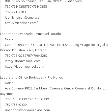
894 Cll 45 Southeast, San Juan, 00921, Puerto Rico
787-751-7255
787-751-7255
787-274-2283
labmichelsan@gmail.com
http://michelsan.com/
Laboratorio Avanzado Emmanuel Dorado
Norte
Carr. PR-693 km 7.6 local 1-B Mahi Mahi Shopping Village Bo. Higuillar,
Dorado Industrial Park, Dorado
787-796-2282
787-796-2282
info@labemmanuel.com
https://labemmanuel.com/
Laboratorio Clinico Borinquen - Rio Hondo
Norte
Ave Comerio PR22 Caribbean Cinemas, Centro Comercial Rio Hondo,
Bayamon
787-785-0330
787-785-0330
787-785-0339
riohondo@borinquenlabs.com