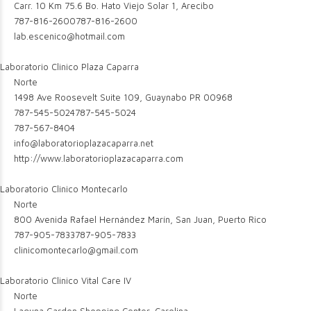
Carr. 10 Km 75.6 Bo. Hato Viejo Solar 1, Arecibo
787-816-2600
787-816-2600
lab.escenico@hotmail.com
Laboratorio Clinico Plaza Caparra
Norte
1498 Ave Roosevelt Suite 109, Guaynabo PR 00968
787-545-5024
787-545-5024
787-567-8404
info@laboratorioplazacaparra.net
http://www.laboratorioplazacaparra.com
Laboratorio Clinico Montecarlo
Norte
800 Avenida Rafael Hernández Marín, San Juan, Puerto Rico
787-905-7833
787-905-7833
clinicomontecarlo@gmail.com
Laboratorio Clinico Vital Care IV
Norte