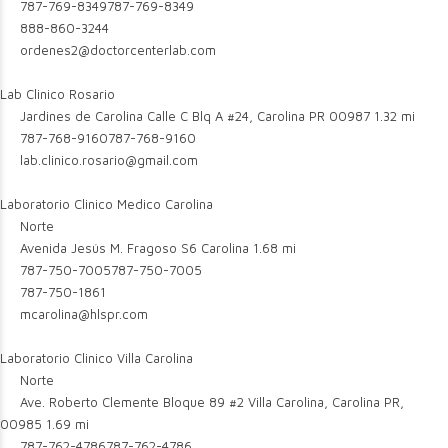
787-769-8349
787-769-8349
888-860-3244
ordenes2@doctorcenterlab.com
Lab Clinico Rosario
Jardines de Carolina Calle C Blq A #24, Carolina PR 00987
1.32 mi
787-768-9160
787-768-9160
lab.clinico.rosario@gmail.com
Laboratorio Clinico Medico Carolina
Norte
Avenida Jesús M. Fragoso S6 Carolina
1.68 mi
787-750-7005
787-750-7005
787-750-1861
mcarolina@hlspr.com
Laboratorio Clinico Villa Carolina
Norte
Ave. Roberto Clemente Bloque 89 #2 Villa Carolina, Carolina PR,
00985
1.69 mi
787-762-4786
787-762-4786