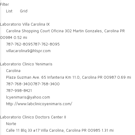
Filter
List
Grid
Laboratorio Villa Carolina IX
Carolina Shopping Court Oficina 302 Martin Gonzales, Carolina PR
00984
0.52 mi
787-762-8095
787-762-8095
villacarolina9@hlspr.com
Laboratorio Clinico Yenimaris
Carolina
Plaza Guzman Ave. 65 Infanteria Km 11.0, Carolina PR 00987
0.69 mi
787-768-3400
787-768-3400
787-998-8421
lcyenimaris@yahoo.com
http://www.labclinicoyenimaris.com/
Laboratorio Clinico Doctors Center II
Norte
Calle 11 Blq 33 #17 Villa Carolina, Carolina PR 00985
1.31 mi