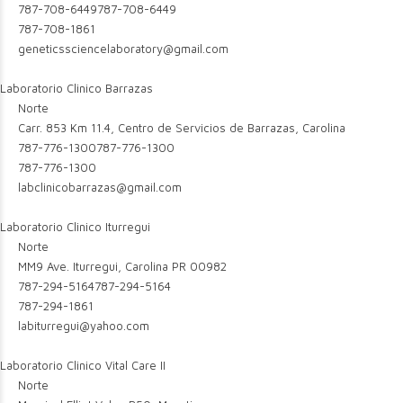
787-708-6449
787-708-6449
787-708-1861
geneticssciencelaboratory@gmail.com
Laboratorio Clinico Barrazas
Norte
Carr. 853 Km 11.4, Centro de Servicios de Barrazas, Carolina
787-776-1300
787-776-1300
787-776-1300
labclinicobarrazas@gmail.com
Laboratorio Clinico Iturregui
Norte
MM9 Ave. Iturregui, Carolina PR 00982
787-294-5164
787-294-5164
787-294-1861
labiturregui@yahoo.com
Laboratorio Clinico Vital Care II
Norte