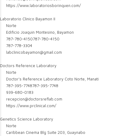
https://www.laboratoriosborinquen.com/
Laboratorio Clinico Bayamon II
Norte
Edificio Joaquin Montesino, Bayamon
787-780-4150
787-780-4150
787-778-3304
labclinicobayamon@gmail.com
Doctors Reference Laboratory
Norte
Doctor's Reference Laboratory Coto Norte, Manatí
787-395-7748
787-395-7748
939-680-0183
recepcion@doctorsreflab.com
https://www.prclinical.com/
Genetics Science Laboratory
Norte
Caribbean Cinema Blg Suite 203, Guaynabo