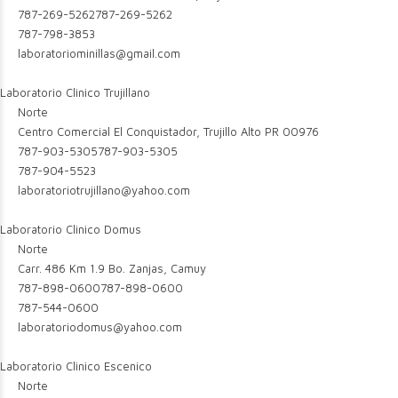
787-269-5262
787-269-5262
787-798-3853
laboratoriominillas@gmail.com
Laboratorio Clinico Trujillano
Norte
Centro Comercial El Conquistador, Trujillo Alto PR 00976
787-903-5305
787-903-5305
787-904-5523
laboratoriotrujillano@yahoo.com
Laboratorio Clinico Domus
Norte
Carr. 486 Km 1.9 Bo. Zanjas, Camuy
787-898-0600
787-898-0600
787-544-0600
laboratoriodomus@yahoo.com
Laboratorio Clinico Escenico
Norte