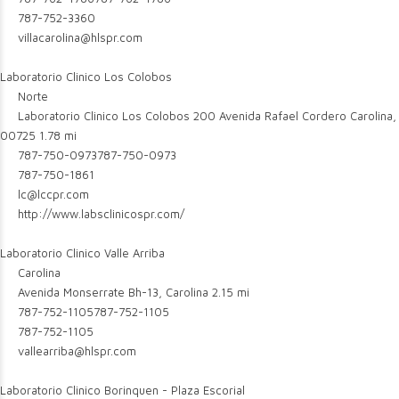
787-752-3360
villacarolina@hlspr.com
Laboratorio Clinico Los Colobos
Norte
Laboratorio Clinico Los Colobos 200 Avenida Rafael Cordero Carolina,
00725
1.78 mi
787-750-0973
787-750-0973
787-750-1861
lc@lccpr.com
http://www.labsclinicospr.com/
Laboratorio Clinico Valle Arriba
Carolina
Avenida Monserrate Bh-13, Carolina
2.15 mi
787-752-1105
787-752-1105
787-752-1105
vallearriba@hlspr.com
Laboratorio Clinico Borinquen - Plaza Escorial