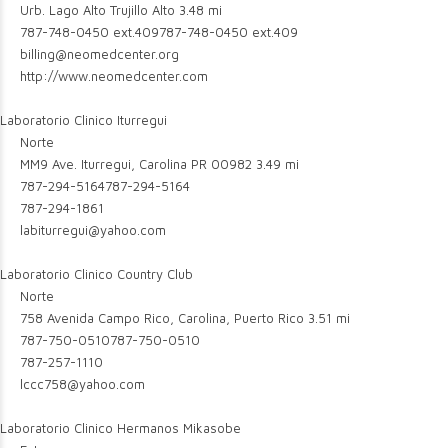
Urb. Lago Alto Trujillo Alto
3.48 mi
787-748-0450 ext.409
787-748-0450 ext.409
billing@neomedcenter.org
http://www.neomedcenter.com
Laboratorio Clinico Iturregui
Norte
MM9 Ave. Iturregui, Carolina PR 00982
3.49 mi
787-294-5164
787-294-5164
787-294-1861
labiturregui@yahoo.com
Laboratorio Clinico Country Club
Norte
758 Avenida Campo Rico, Carolina, Puerto Rico
3.51 mi
787-750-0510
787-750-0510
787-257-1110
lccc758@yahoo.com
Laboratorio Clinico Hermanos Mikasobe