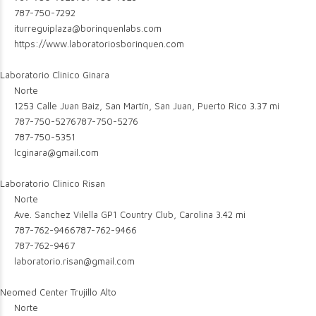
787-750-7292
iturreguiplaza@borinquenlabs.com
https://www.laboratoriosborinquen.com
Laboratorio Clinico Ginara
Norte
1253 Calle Juan Baiz, San Martín, San Juan, Puerto Rico
3.37 mi
787-750-5276
787-750-5276
787-750-5351
lcginara@gmail.com
Laboratorio Clinico Risan
Norte
Ave. Sanchez Vilella GP1 Country Club, Carolina
3.42 mi
787-762-9466
787-762-9466
787-762-9467
laboratorio.risan@gmail.com
Neomed Center Trujillo Alto
Norte