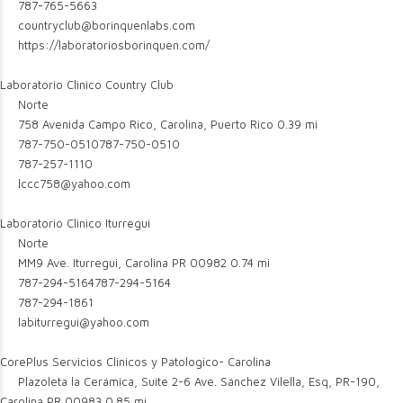
787-765-5663
countryclub@borinquenlabs.com
https://laboratoriosborinquen.com/
Laboratorio Clinico Country Club
Norte
758 Avenida Campo Rico, Carolina, Puerto Rico
0.39 mi
787-750-0510
787-750-0510
787-257-1110
lccc758@yahoo.com
Laboratorio Clinico Iturregui
Norte
MM9 Ave. Iturregui, Carolina PR 00982
0.74 mi
787-294-5164
787-294-5164
787-294-1861
labiturregui@yahoo.com
CorePlus Servicios Clinicos y Patologico- Carolina
Plazoleta la Cerámica, Suite 2-6 Ave. Sánchez Vilella, Esq, PR-190,
Carolina PR 00983
0.85 mi