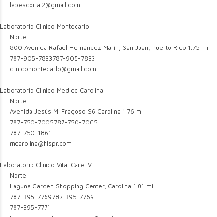
labescorial2@gmail.com
Laboratorio Clinico Montecarlo
Norte
800 Avenida Rafael Hernández Marín, San Juan, Puerto Rico
1.75 mi
787-905-7833
787-905-7833
clinicomontecarlo@gmail.com
Laboratorio Clinico Medico Carolina
Norte
Avenida Jesús M. Fragoso S6 Carolina
1.76 mi
787-750-7005
787-750-7005
787-750-1861
mcarolina@hlspr.com
Laboratorio Clinico Vital Care IV
Norte
Laguna Garden Shopping Center, Carolina
1.81 mi
787-395-7769
787-395-7769
787-395-7771