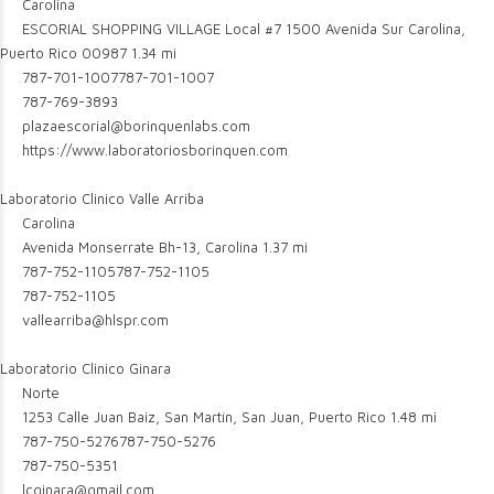
Carolina
ESCORIAL SHOPPING VILLAGE Local #7 1500 Avenida Sur Carolina,
Puerto Rico 00987
1.34 mi
787-701-1007
787-701-1007
787-769-3893
plazaescorial@borinquenlabs.com
https://www.laboratoriosborinquen.com
Laboratorio Clinico Valle Arriba
Carolina
Avenida Monserrate Bh-13, Carolina
1.37 mi
787-752-1105
787-752-1105
787-752-1105
vallearriba@hlspr.com
Laboratorio Clinico Ginara
Norte
1253 Calle Juan Baiz, San Martín, San Juan, Puerto Rico
1.48 mi
787-750-5276
787-750-5276
787-750-5351
lcginara@gmail.com