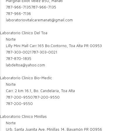
Marginal Elliot Velez B50, Manati
787-966-7135
787-966-7135
787-966-7136
laboratoriovitalcaremanati@gmail.com
Laboratorio Clinico Del Toa
Norte
Lilly Mini Mall Carr.165 Bo.Contorno, Toa Alta PR 00953
787-303-0021
787-303-0021
787-870-1835
labdeltoa@yahoo.com
Laboratorio Clinico Bio-Medic
Norte
Carr. 2 km 16.1, Bo. Candelaria, Toa Alta
787-200-9550
787-200-9550
787-200-9550
Laboratorio Clinico Minillas
Norte
Urb. Santa Juanita Ave. Minillas 14, Bayamón PR 00956