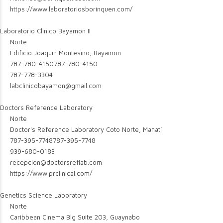
https://www.laboratoriosborinquen.com/
Laboratorio Clinico Bayamon II
Norte
Edificio Joaquin Montesino, Bayamon
787-780-4150
787-780-4150
787-778-3304
labclinicobayamon@gmail.com
Doctors Reference Laboratory
Norte
Doctor's Reference Laboratory Coto Norte, Manatí
787-395-7748
787-395-7748
939-680-0183
recepcion@doctorsreflab.com
https://www.prclinical.com/
Genetics Science Laboratory
Norte
Caribbean Cinema Blg Suite 203, Guaynabo