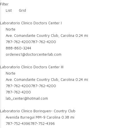
Filter
List
Grid
Laboratorio Clinico Doctors Center I
Norte
Ave. Comandante Country Club, Carolina
0.24 mi
787-762-4200
787-762-4200
888-860-3244
ordenes1@doctorcenterlab.com
Laboratorio Clinico Doctors Center III
Norte
Ave. Comandante Country Club, Carolina
0.24 mi
787-762-4200
787-762-4200
787-762-4200
lab_center@hotmail.com
Laboratorio Clinico Borinquen- Country Club
Avenida Iturregui MM-9 Carolina
0.38 mi
787-752-4396
787-752-4396