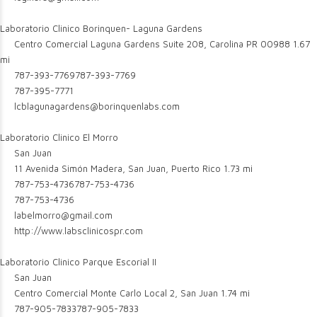
Laboratorio Clinico Borinquen- Laguna Gardens
Centro Comercial Laguna Gardens Suite 208, Carolina PR 00988
1.67
mi
787-393-7769
787-393-7769
787-395-7771
lcblagunagardens@borinquenlabs.com
Laboratorio Clinico El Morro
San Juan
11 Avenida Simón Madera, San Juan, Puerto Rico
1.73 mi
787-753-4736
787-753-4736
787-753-4736
labelmorro@gmail.com
http://www.labsclinicospr.com
Laboratorio Clinico Parque Escorial II
San Juan
Centro Comercial Monte Carlo Local 2, San Juan
1.74 mi
787-905-7833
787-905-7833