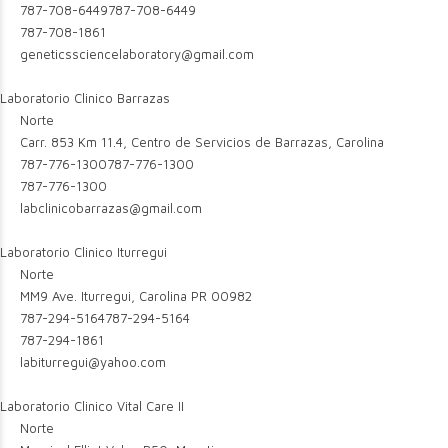
787-708-6449
787-708-6449
787-708-1861
geneticssciencelaboratory@gmail.com
Laboratorio Clinico Barrazas
Norte
Carr. 853 Km 11.4, Centro de Servicios de Barrazas, Carolina
787-776-1300
787-776-1300
787-776-1300
labclinicobarrazas@gmail.com
Laboratorio Clinico Iturregui
Norte
MM9 Ave. Iturregui, Carolina PR 00982
787-294-5164
787-294-5164
787-294-1861
labiturregui@yahoo.com
Laboratorio Clinico Vital Care II
Norte