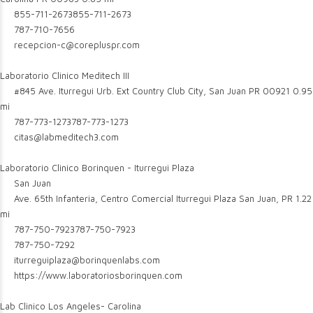
855-711-2673
855-711-2673
787-710-7656
recepcion-c@corepluspr.com
Laboratorio Clinico Meditech III
#845 Ave. Iturregui Urb. Ext Country Club City, San Juan PR 00921
0.95
mi
787-773-1273
787-773-1273
citas@labmeditech3.com
Laboratorio Clinico Borinquen - Iturregui Plaza
San Juan
Ave. 65th Infanteria, Centro Comercial Iturregui Plaza San Juan, PR
1.22
mi
787-750-7923
787-750-7923
787-750-7292
iturreguiplaza@borinquenlabs.com
https://www.laboratoriosborinquen.com
Lab Clinico Los Angeles- Carolina