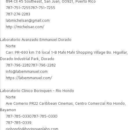
894 Cll 45 Southeast, San Juan, 00921, Puerto Rico
787-751-7255
787-751-7255
787-274-2283
labmichelsan@gmail.com
http://michelsan.com/
Laboratorio Avanzado Emmanuel Dorado
Norte
Carr. PR-693 km 7.6 local 1-B Mahi Mahi Shopping Village Bo. Higuillar,
Dorado Industrial Park, Dorado
787-796-2282
787-796-2282
info@labemmanuel.com
https://labemmanuel.com/
Laboratorio Clinico Borinquen - Rio Hondo
Norte
Ave Comerio PR22 Caribbean Cinemas, Centro Comercial Rio Hondo,
Bayamon
787-785-0330
787-785-0330
787-785-0339
riohondo@borinquenlabs.com