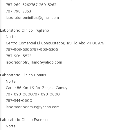
787-269-5262
787-269-5262
787-798-3853
laboratoriominillas@gmail.com
Laboratorio Clinico Trujillano
Norte
Centro Comercial El Conquistador, Trujillo Alto PR 00976
787-903-5305
787-903-5305
787-904-5523
laboratoriotrujillano@yahoo.com
Laboratorio Clinico Domus
Norte
Carr. 486 Km 1.9 Bo. Zanjas, Camuy
787-898-0600
787-898-0600
787-544-0600
laboratoriodomus@yahoo.com
Laboratorio Clinico Escenico
Norte