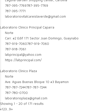
Laguna Garden Shopping Center, Carolina
787-395-7769
787-395-7769
787-395-7771
laboratoriovitalcareislaverde@gmail.com
Laboratorio Clinico Principal Caparra
Norte
Carr. #2 Edif 171 Sector Juan Domingo, Guaynabo
787-919-7060
787-919-7060
787-918-7061
labprincipal@yahoo.com
https://labprincipal.com/
Laboratorio Clinico Plaza
Norte
Ave. Aguas Buenas Bloque 10 #3 Bayamon
787-787-7244
787-787-7244
787-780-0700
laboratorioplaza@gmail.com
Showing 1 - 20 of 171 results
«
1
2
3
...
9
»