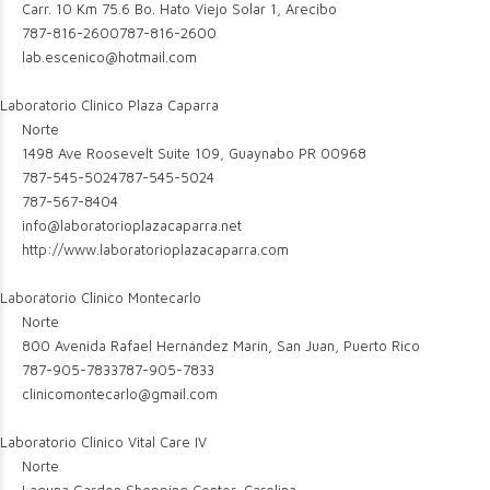
Carr. 10 Km 75.6 Bo. Hato Viejo Solar 1, Arecibo
787-816-2600
787-816-2600
lab.escenico@hotmail.com
Laboratorio Clinico Plaza Caparra
Norte
1498 Ave Roosevelt Suite 109, Guaynabo PR 00968
787-545-5024
787-545-5024
787-567-8404
info@laboratorioplazacaparra.net
http://www.laboratorioplazacaparra.com
Laboratorio Clinico Montecarlo
Norte
800 Avenida Rafael Hernández Marín, San Juan, Puerto Rico
787-905-7833
787-905-7833
clinicomontecarlo@gmail.com
Laboratorio Clinico Vital Care IV
Norte