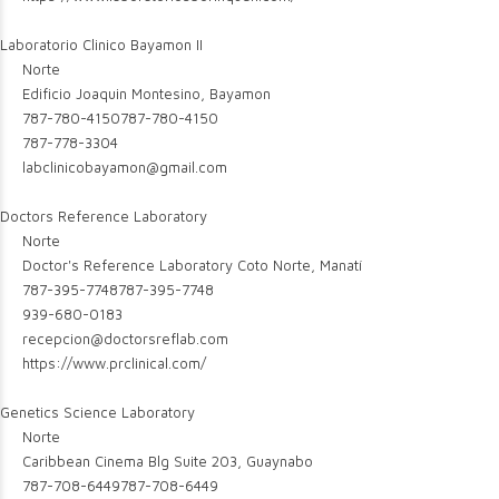
Laboratorio Clinico Bayamon II
Norte
Edificio Joaquin Montesino, Bayamon
787-780-4150
787-780-4150
787-778-3304
labclinicobayamon@gmail.com
Doctors Reference Laboratory
Norte
Doctor's Reference Laboratory Coto Norte, Manatí
787-395-7748
787-395-7748
939-680-0183
recepcion@doctorsreflab.com
https://www.prclinical.com/
Genetics Science Laboratory
Norte
Caribbean Cinema Blg Suite 203, Guaynabo
787-708-6449
787-708-6449