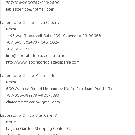
787-816-2600
787-816-2600
lab.escenico@hotmail.com
Laboratorio Clinico Plaza Caparra
Norte
1498 Ave Roosevelt Suite 109, Guaynabo PR 00968
787-545-5024
787-545-5024
787-567-8404
info@laboratorioplazacaparra.net
http://www.laboratorioplazacaparra.com
Laboratorio Clinico Montecarlo
Norte
800 Avenida Rafael Hernández Marín, San Juan, Puerto Rico
787-905-7833
787-905-7833
clinicomontecarlo@gmail.com
Laboratorio Clinico Vital Care IV
Norte
Laguna Garden Shopping Center, Carolina