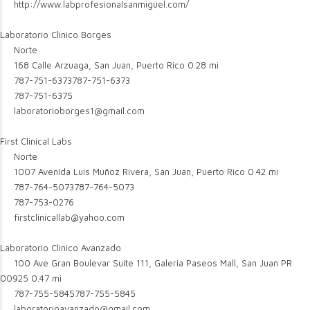
http://www.labprofesionalsanmiguel.com/
Laboratorio Clinico Borges
Norte
168 Calle Arzuaga, San Juan, Puerto Rico
0.28 mi
787-751-6373
787-751-6373
787-751-6375
laboratorioborges1@gmail.com
First Clinical Labs
Norte
1007 Avenida Luis Muñoz Rivera, San Juan, Puerto Rico
0.42 mi
787-764-5073
787-764-5073
787-753-0276
firstclinicallab@yahoo.com
Laboratorio Clinico Avanzado
100 Ave Gran Boulevar Suite 111, Galeria Paseos Mall, San Juan PR
00925
0.47 mi
787-755-5845
787-755-5845
laboratorioavanzado@gmail.com