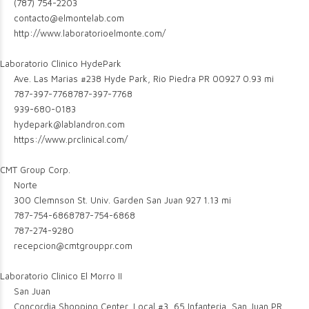
(787) 754-2203
contacto@elmontelab.com
http://www.laboratorioelmonte.com/
Laboratorio Clinico HydePark
Ave. Las Marias #238 Hyde Park, Rio Piedra PR 00927
0.93 mi
787-397-7768
787-397-7768
939-680-0183
hydepark@lablandron.com
https://www.prclinical.com/
CMT Group Corp.
Norte
300 Clemnson St. Univ. Garden San Juan 927
1.13 mi
787-754-6868
787-754-6868
787-274-9280
recepcion@cmtgrouppr.com
Laboratorio Clinico El Morro II
San Juan
Concordia Shopping Center, Local #3, 65 Infanteria, San Juan PR