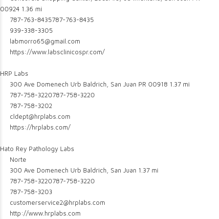
00924
1.36 mi
787-763-8435
787-763-8435
939-338-3305
labmorro65@gmail.com
https://www.labsclinicospr.com/
HRP Labs
300 Ave Domenech Urb Baldrich, San Juan PR 00918
1.37 mi
787-758-3220
787-758-3220
787-758-3202
cldept@hrplabs.com
https://hrplabs.com/
Hato Rey Pathology Labs
Norte
300 Ave Domenech Urb Baldrich, San Juan
1.37 mi
787-758-3220
787-758-3220
787-758-3203
customerservice2@hrplabs.com
http://www.hrplabs.com