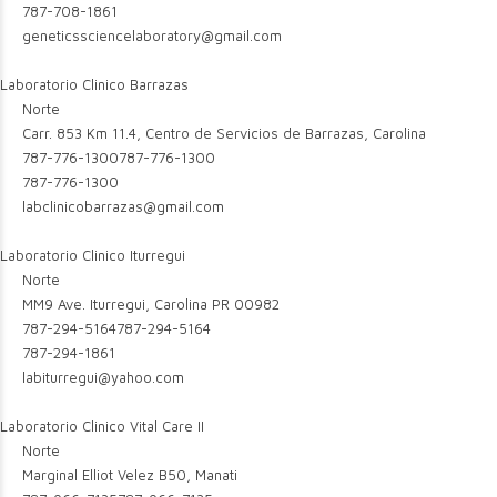
787-708-1861
geneticssciencelaboratory@gmail.com
Laboratorio Clinico Barrazas
Norte
Carr. 853 Km 11.4, Centro de Servicios de Barrazas, Carolina
787-776-1300
787-776-1300
787-776-1300
labclinicobarrazas@gmail.com
Laboratorio Clinico Iturregui
Norte
MM9 Ave. Iturregui, Carolina PR 00982
787-294-5164
787-294-5164
787-294-1861
labiturregui@yahoo.com
Laboratorio Clinico Vital Care II
Norte
Marginal Elliot Velez B50, Manati