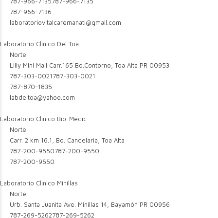
787-966-7135
787-966-7135
787-966-7136
laboratoriovitalcaremanati@gmail.com
Laboratorio Clinico Del Toa
Norte
Lilly Mini Mall Carr.165 Bo.Contorno, Toa Alta PR 00953
787-303-0021
787-303-0021
787-870-1835
labdeltoa@yahoo.com
Laboratorio Clinico Bio-Medic
Norte
Carr. 2 km 16.1, Bo. Candelaria, Toa Alta
787-200-9550
787-200-9550
787-200-9550
Laboratorio Clinico Minillas
Norte
Urb. Santa Juanita Ave. Minillas 14, Bayamón PR 00956
787-269-5262
787-269-5262