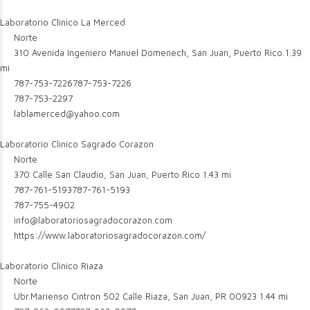
Laboratorio Clinico La Merced
Norte
310 Avenida Ingeniero Manuel Domenech, San Juan, Puerto Rico
1.39
mi
787-753-7226
787-753-7226
787-753-2297
lablamerced@yahoo.com
Laboratorio Clinico Sagrado Corazon
Norte
370 Calle San Claudio, San Juan, Puerto Rico
1.43 mi
787-761-5193
787-761-5193
787-755-4902
info@laboratoriosagradocorazon.com
https://www.laboratoriosagradocorazon.com/
Laboratorio Clinico Riaza
Norte
Ubr.Marienso Cintron 502 Calle Riaza, San Juan, PR 00923
1.44 mi