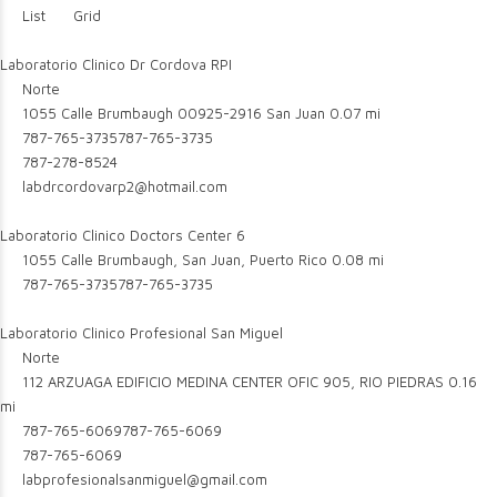
List
Grid
Laboratorio Clinico Dr Cordova RPI
Norte
1055 Calle Brumbaugh 00925-2916 San Juan
0.07 mi
787-765-3735
787-765-3735
787-278-8524
labdrcordovarp2@hotmail.com
Laboratorio Clinico Doctors Center 6
1055 Calle Brumbaugh, San Juan, Puerto Rico
0.08 mi
787-765-3735
787-765-3735
Laboratorio Clinico Profesional San Miguel
Norte
112 ARZUAGA EDIFICIO MEDINA CENTER OFIC 905, RIO PIEDRAS
0.16
mi
787-765-6069
787-765-6069
787-765-6069
labprofesionalsanmiguel@gmail.com