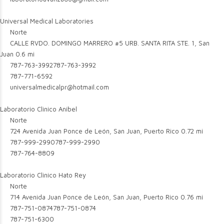
Universal Medical Laboratories
Norte
CALLE RVDO. DOMINGO MARRERO #5 URB. SANTA RITA STE. 1, San
Juan
0.6 mi
787-763-3992
787-763-3992
787-771-6592
universalmedicalpr@hotmail.com
Laboratorio Clinico Anibel
Norte
724 Avenida Juan Ponce de León, San Juan, Puerto Rico
0.72 mi
787-999-2990
787-999-2990
787-764-8809
Laboratorio Clinico Hato Rey
Norte
714 Avenida Juan Ponce de León, San Juan, Puerto Rico
0.76 mi
787-751-0874
787-751-0874
787-751-6300