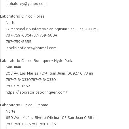
labhatorey@yahoo.com
Laboratorio Clinico Flores
Norte
12 Marginal 65 Infantria San Agustin San Juan
0.77 mi
787-759-6804
787-759-6804
787-759-8855
labclinicoflores@hotmail.com
Laboratorio Clinico Borinquen- Hyde Park
San Juan
208 Av. Las Marías #214, San Juan, 00927
0.78 mi
787-743-0330
787-743-0330
787-474-1862
https://laboratoriosborinquen.com/
Laboratorio Clinico El Monte
Norte
650 Ave. Muñoz Rivera Oficina 103 San Juan
0.88 mi
787-764-0445
787-764-0445