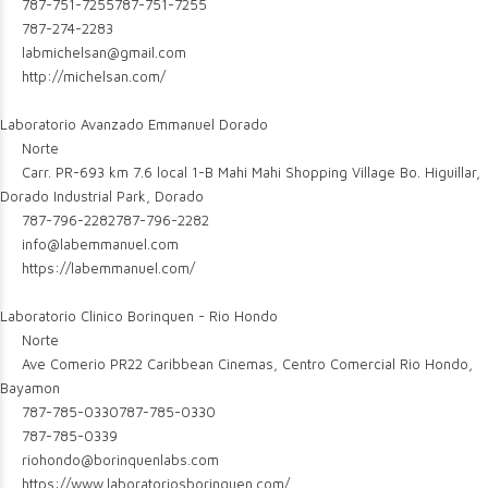
787-751-7255
787-751-7255
787-274-2283
labmichelsan@gmail.com
http://michelsan.com/
Laboratorio Avanzado Emmanuel Dorado
Norte
Carr. PR-693 km 7.6 local 1-B Mahi Mahi Shopping Village Bo. Higuillar,
Dorado Industrial Park, Dorado
787-796-2282
787-796-2282
info@labemmanuel.com
https://labemmanuel.com/
Laboratorio Clinico Borinquen - Rio Hondo
Norte
Ave Comerio PR22 Caribbean Cinemas, Centro Comercial Rio Hondo,
Bayamon
787-785-0330
787-785-0330
787-785-0339
riohondo@borinquenlabs.com
https://www.laboratoriosborinquen.com/