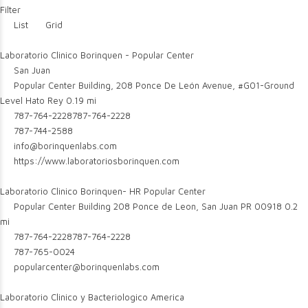
Filter
List
Grid
Laboratorio Clinico Borinquen - Popular Center
San Juan
Popular Center Building, 208 Ponce De León Avenue, #G01-Ground
Level Hato Rey
0.19 mi
787-764-2228
787-764-2228
787-744-2588
info@borinquenlabs.com
https://www.laboratoriosborinquen.com
Laboratorio Clinico Borinquen- HR Popular Center
Popular Center Building 208 Ponce de Leon, San Juan PR 00918
0.2
mi
787-764-2228
787-764-2228
787-765-0024
popularcenter@borinquenlabs.com
Laboratorio Clinico y Bacteriologico America