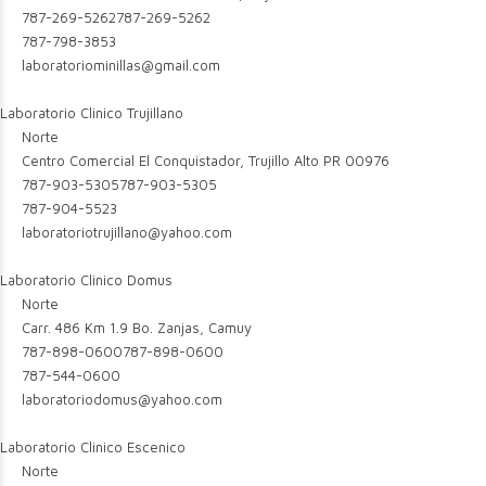
787-269-5262
787-269-5262
787-798-3853
laboratoriominillas@gmail.com
Laboratorio Clinico Trujillano
Norte
Centro Comercial El Conquistador, Trujillo Alto PR 00976
787-903-5305
787-903-5305
787-904-5523
laboratoriotrujillano@yahoo.com
Laboratorio Clinico Domus
Norte
Carr. 486 Km 1.9 Bo. Zanjas, Camuy
787-898-0600
787-898-0600
787-544-0600
laboratoriodomus@yahoo.com
Laboratorio Clinico Escenico
Norte