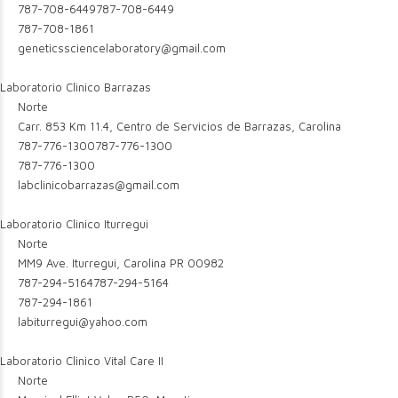
787-708-6449
787-708-6449
787-708-1861
geneticssciencelaboratory@gmail.com
Laboratorio Clinico Barrazas
Norte
Carr. 853 Km 11.4, Centro de Servicios de Barrazas, Carolina
787-776-1300
787-776-1300
787-776-1300
labclinicobarrazas@gmail.com
Laboratorio Clinico Iturregui
Norte
MM9 Ave. Iturregui, Carolina PR 00982
787-294-5164
787-294-5164
787-294-1861
labiturregui@yahoo.com
Laboratorio Clinico Vital Care II
Norte