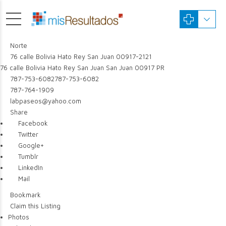
Norte
76 calle Bolivia Hato Rey San Juan 00917-2121
76 calle Bolivia Hato Rey
San Juan
San Juan
00917
PR
787-753-6082
787-753-6082
787-764-1909
labpaseos@yahoo.com
Share
Facebook
Twitter
Google+
Tumblr
LinkedIn
Mail
Bookmark
Claim this Listing
Photos