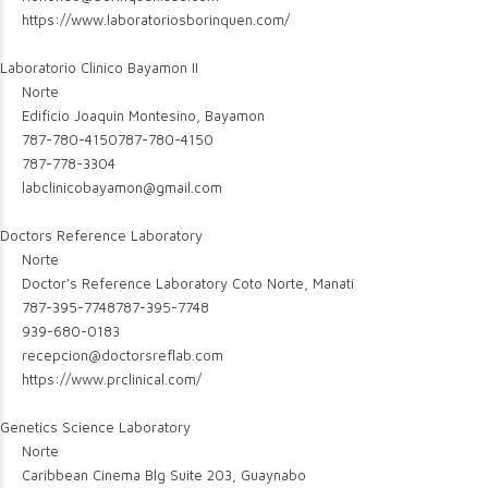
https://www.laboratoriosborinquen.com/
Laboratorio Clinico Bayamon II
Norte
Edificio Joaquin Montesino, Bayamon
787-780-4150
787-780-4150
787-778-3304
labclinicobayamon@gmail.com
Doctors Reference Laboratory
Norte
Doctor's Reference Laboratory Coto Norte, Manatí
787-395-7748
787-395-7748
939-680-0183
recepcion@doctorsreflab.com
https://www.prclinical.com/
Genetics Science Laboratory
Norte
Caribbean Cinema Blg Suite 203, Guaynabo