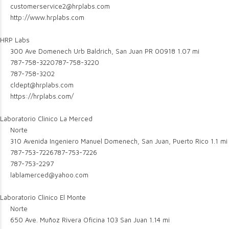
customerservice2@hrplabs.com
http://www.hrplabs.com
HRP Labs
300 Ave Domenech Urb Baldrich, San Juan PR 00918
1.07 mi
787-758-3220
787-758-3220
787-758-3202
cldept@hrplabs.com
https://hrplabs.com/
Laboratorio Clinico La Merced
Norte
310 Avenida Ingeniero Manuel Domenech, San Juan, Puerto Rico
1.1 mi
787-753-7226
787-753-7226
787-753-2297
lablamerced@yahoo.com
Laboratorio Clinico El Monte
Norte
650 Ave. Muñoz Rivera Oficina 103 San Juan
1.14 mi