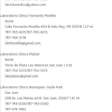
lab.biomedico@yahoo.com
Laboratorio Clinico Fernando Montilla
Norte
Calle Fernando Montilla 403-B Hato Rey, PR 00918
1.27 mi
787-765-4215
787-765-4215
787-764-3178
labfmontilla@gmail.com
Laboratorio Clinico Platzer
Norte
Torre de Plaza Las Americas San Juan
1.3 mi
787-753-1015
787-753-1015
labplatzer@gmail.com
Laboratorio Clinico Borinquen- Hyde Park
San Juan
208 Av. Las Marías #214, San Juan, 00927
1.41 mi
787-743-0330
787-743-0330
787-474-1862