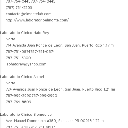
787-764-0445
787-764-0445
(787) 754-2203
contacto@elmontelab.com
http://www.laboratorioelmonte.com/
Laboratorio Clinico Hato Rey
Norte
714 Avenida Juan Ponce de León, San Juan, Puerto Rico
1.17 mi
787-751-0874
787-751-0874
787-751-6300
labhatorey@yahoo.com
Laboratorio Clinico Anibel
Norte
724 Avenida Juan Ponce de León, San Juan, Puerto Rico
1.21 mi
787-999-2990
787-999-2990
787-764-8809
Laboratorio Clinico Biomedico
Ave. Manuel Domenech #380, San Juan PR 00918
1.22 mi
787-751-4807
787-751-4807