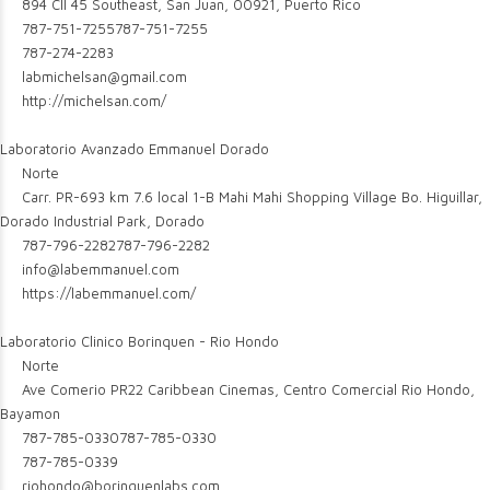
894 Cll 45 Southeast, San Juan, 00921, Puerto Rico
787-751-7255
787-751-7255
787-274-2283
labmichelsan@gmail.com
http://michelsan.com/
Laboratorio Avanzado Emmanuel Dorado
Norte
Carr. PR-693 km 7.6 local 1-B Mahi Mahi Shopping Village Bo. Higuillar,
Dorado Industrial Park, Dorado
787-796-2282
787-796-2282
info@labemmanuel.com
https://labemmanuel.com/
Laboratorio Clinico Borinquen - Rio Hondo
Norte
Ave Comerio PR22 Caribbean Cinemas, Centro Comercial Rio Hondo,
Bayamon
787-785-0330
787-785-0330
787-785-0339
riohondo@borinquenlabs.com