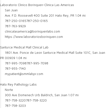
Laboratorio Clinico Borinquen-Clinica Las Americas
San Juan
Ave. F.D. Roosevelt 400 Suite 201 Hato Rey, PR
1.04 mi
787-250-0165
787-250-0165
787-763-9929
clinicalasamerica@borinquenlabs.com
https://www.laboratoriosborinquen.com
Santurce Medical Mall Clinical Lab
1801 Ave. Ponce de Leon Santurce Medical Mall Suite 101C, San Juan
PR 00909
1.04 mi
787-995-7098
787-995-7098
787-955-7140
mypatient@smmlabpr.com
Hato Rey Pathology Labs
Norte
300 Ave Domenech Urb Baldrich, San Juan
1.07 mi
787-758-3220
787-758-3220
787-758-3203