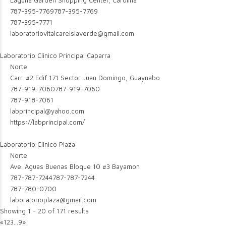
Laguna Garden Shopping Center, Carolina
787-395-7769
787-395-7769
787-395-7771
laboratoriovitalcareislaverde@gmail.com
Laboratorio Clinico Principal Caparra
Norte
Carr. #2 Edif 171 Sector Juan Domingo, Guaynabo
787-919-7060
787-919-7060
787-918-7061
labprincipal@yahoo.com
https://labprincipal.com/
Laboratorio Clinico Plaza
Norte
Ave. Aguas Buenas Bloque 10 #3 Bayamon
787-787-7244
787-787-7244
787-780-0700
laboratorioplaza@gmail.com
Showing 1 - 20 of 171 results
«
1
2
3
...
9
»