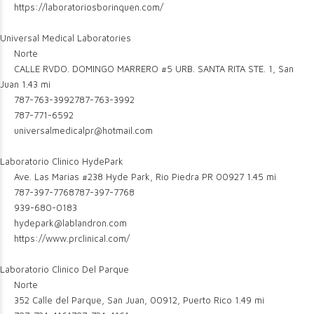
https://laboratoriosborinquen.com/
Universal Medical Laboratories
Norte
CALLE RVDO. DOMINGO MARRERO #5 URB. SANTA RITA STE. 1, San
Juan
1.43 mi
787-763-3992
787-763-3992
787-771-6592
universalmedicalpr@hotmail.com
Laboratorio Clinico HydePark
Ave. Las Marias #238 Hyde Park, Rio Piedra PR 00927
1.45 mi
787-397-7768
787-397-7768
939-680-0183
hydepark@lablandron.com
https://www.prclinical.com/
Laboratorio Clinico Del Parque
Norte
352 Calle del Parque, San Juan, 00912, Puerto Rico
1.49 mi