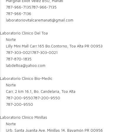
Marginal Elliot Velez B50, Manati
787-966-7135
787-966-7135
787-966-7136
laboratoriovitalcaremanati@gmail.com
Laboratorio Clinico Del Toa
Norte
Lilly Mini Mall Carr.165 Bo.Contorno, Toa Alta PR 00953
787-303-0021
787-303-0021
787-870-1835
labdeltoa@yahoo.com
Laboratorio Clinico Bio-Medic
Norte
Carr. 2 km 16.1, Bo. Candelaria, Toa Alta
787-200-9550
787-200-9550
787-200-9550
Laboratorio Clinico Minillas
Norte
Urb. Santa Juanita Ave. Minillas 14, Bayamón PR 00956