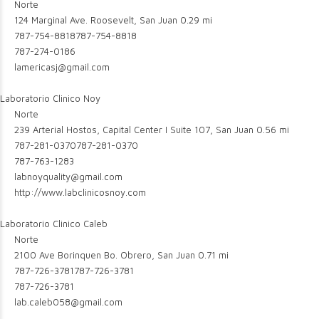
Norte
124 Marginal Ave. Roosevelt, San Juan
0.29 mi
787-754-8818
787-754-8818
787-274-0186
lamericasj@gmail.com
Laboratorio Clinico Noy
Norte
239 Arterial Hostos, Capital Center I Suite 107, San Juan
0.56 mi
787-281-0370
787-281-0370
787-763-1283
labnoyquality@gmail.com
http://www.labclinicosnoy.com
Laboratorio Clinico Caleb
Norte
2100 Ave Borinquen Bo. Obrero, San Juan
0.71 mi
787-726-3781
787-726-3781
787-726-3781
lab.caleb058@gmail.com