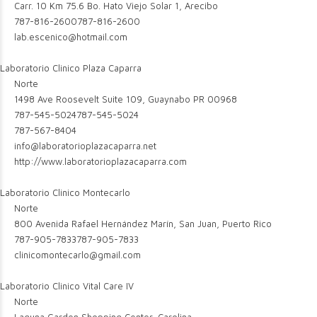
Carr. 10 Km 75.6 Bo. Hato Viejo Solar 1, Arecibo
787-816-2600
787-816-2600
lab.escenico@hotmail.com
Laboratorio Clinico Plaza Caparra
Norte
1498 Ave Roosevelt Suite 109, Guaynabo PR 00968
787-545-5024
787-545-5024
787-567-8404
info@laboratorioplazacaparra.net
http://www.laboratorioplazacaparra.com
Laboratorio Clinico Montecarlo
Norte
800 Avenida Rafael Hernández Marín, San Juan, Puerto Rico
787-905-7833
787-905-7833
clinicomontecarlo@gmail.com
Laboratorio Clinico Vital Care IV
Norte