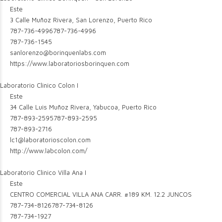
Este
3 Calle Muñoz Rivera, San Lorenzo, Puerto Rico
787-736-4996
787-736-4996
787-736-1545
sanlorenzo@borinquenlabs.com
https://www.laboratoriosborinquen.com
Laboratorio Clinico Colon I
Este
34 Calle Luis Muñoz Rivera, Yabucoa, Puerto Rico
787-893-2595
787-893-2595
787-893-2716
lc1@laboratorioscolon.com
http://www.labcolon.com/
Laboratorio Clinico Villa Ana I
Este
CENTRO COMERCIAL VILLA ANA CARR. #189 KM. 12.2 JUNCOS
787-734-8126
787-734-8126
787-734-1927