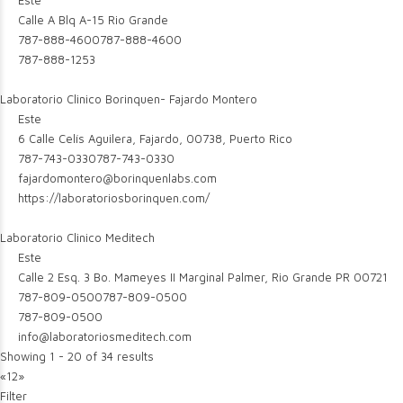
Este
Calle A Blq A-15 Rio Grande
787-888-4600
787-888-4600
787-888-1253
Laboratorio Clinico Borinquen- Fajardo Montero
Este
6 Calle Celís Aguilera, Fajardo, 00738, Puerto Rico
787-743-0330
787-743-0330
fajardomontero@borinquenlabs.com
https://laboratoriosborinquen.com/
Laboratorio Clinico Meditech
Este
Calle 2 Esq. 3 Bo. Mameyes II Marginal Palmer, Rio Grande PR 00721
787-809-0500
787-809-0500
787-809-0500
info@laboratoriosmeditech.com
Showing 1 - 20 of 34 results
«
1
2
»
Filter