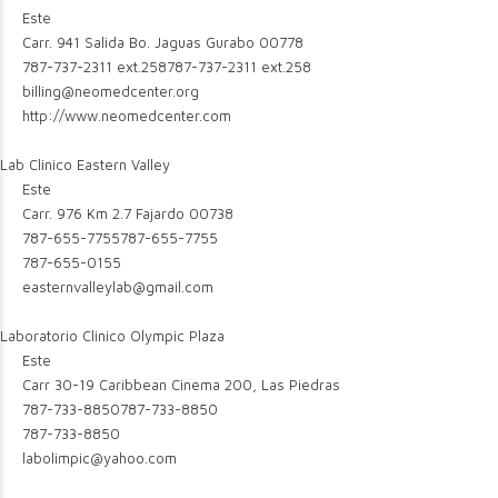
Este
Carr. 941 Salida Bo. Jaguas Gurabo 00778
787-737-2311 ext.258
787-737-2311 ext.258
billing@neomedcenter.org
http://www.neomedcenter.com
Lab Clinico Eastern Valley
Este
Carr. 976 Km 2.7 Fajardo 00738
787-655-7755
787-655-7755
787-655-0155
easternvalleylab@gmail.com
Laboratorio Clinico Olympic Plaza
Este
Carr 30-19 Caribbean Cinema 200, Las Piedras
787-733-8850
787-733-8850
787-733-8850
labolimpic@yahoo.com