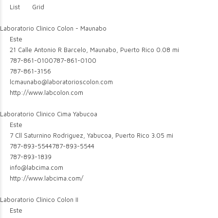
List
Grid
Laboratorio Clinico Colon - Maunabo
Este
21 Calle Antonio R Barcelo, Maunabo, Puerto Rico
0.08 mi
787-861-0100
787-861-0100
787-861-3156
lcmaunabo@laboratorioscolon.com
http://www.labcolon.com
Laboratorio Clinico Cima Yabucoa
Este
7 Cll Saturnino Rodriguez, Yabucoa, Puerto Rico
3.05 mi
787-893-5544
787-893-5544
787-893-1839
info@labcima.com
http://www.labcima.com/
Laboratorio Clinico Colon II
Este