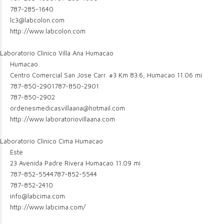
787-285-1640
lc3@labcolon.com
http://www.labcolon.com
Laboratorio Clinico Villa Ana Humacao
Humacao
Centro Comercial San Jose Carr. #3 Km 83.6, Humacao
11.06 mi
787-850-2901
787-850-2901
787-850-2902
ordenesmedicasvillaana@hotmail.com
http://www.laboratoriovillaana.com
Laboratorio Clinico Cima Humacao
Este
23 Avenida Padre Rivera Humacao
11.09 mi
787-852-5544
787-852-5544
787-852-2410
info@labcima.com
http://www.labcima.com/