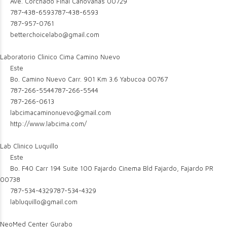
Ave. Corchado Final Canovanas 00729
787-438-6593
787-438-6593
787-957-0761
betterchoicelabo@gmail.com
Laboratorio Clinico Cima Camino Nuevo
Este
Bo. Camino Nuevo Carr. 901 Km 3.6 Yabucoa 00767
787-266-5544
787-266-5544
787-266-0613
labcimacaminonuevo@gmail.com
http://www.labcima.com/
Lab Clinico Luquillo
Este
Bo. F40 Carr 194 Suite 100 Fajardo Cinema Bld Fajardo, Fajardo PR
00738
787-534-4329
787-534-4329
labluquillo@gmail.com
NeoMed Center Gurabo