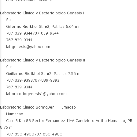
Laboratorio Clinico y Bacteriologico Genesis I
Sur
Gillermo Riefkhol St. #2, Patillas
6.64 mi
787-839-9344
787-839-9344
787-839-9344
labgenesis@yahoo.com
Laboratorio Clinico y Bacteriologico Genesis II
Sur
Guillermo Riefkhol St. #2, Patillas
7.55 mi
787-839-9393
787-839-9393
787-839-9344
laboratoriogenesis1@yahoo.com
Laboratorio Clinico Borinquen - Humacao
Humacao
Carr. 3 Km 86 Sector Fernández 11-A Candelero Arriba Humacao, PR
8.76 mi
787-850-4900
787-850-4900