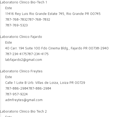
Laboratorio Clinico Bio-Tech 1
Este
11416 Rey Luis Rio Grande Estate 745, Rio Grande PR 00745
787-768-7832
787-768-7832
787-769-5323
Laboratorio Clinico Fajardo
Este
40 Carr. 194 Suite 100 Fdo Cinema Bldg., Fajardo PR 00738-2940
787-234-4175
787-234-4175
labfajardo2@gmail.com
Laboratorio Clinico Freytes
Este
Calle 1 Lote B Urb. Villas de Loiza, Loíza PR 00729
787-886-2984
787-886-2984
787-957-9224
admfreytes@gmail.com
Laboratorio Clinico Bio Tech 2