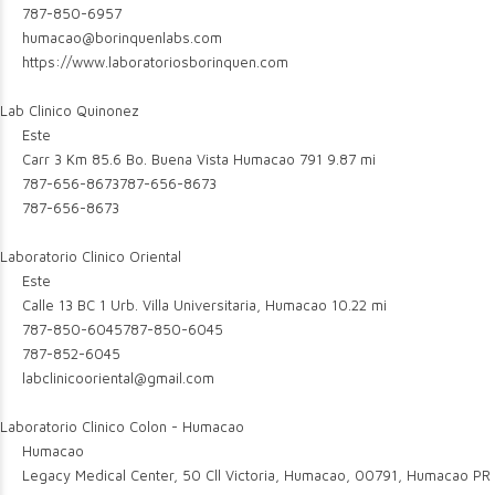
787-850-6957
humacao@borinquenlabs.com
https://www.laboratoriosborinquen.com
Lab Clinico Quinonez
Este
Carr 3 Km 85.6 Bo. Buena Vista Humacao 791
9.87 mi
787-656-8673
787-656-8673
787-656-8673
Laboratorio Clinico Oriental
Este
Calle 13 BC 1 Urb. Villa Universitaria, Humacao
10.22 mi
787-850-6045
787-850-6045
787-852-6045
labclinicooriental@gmail.com
Laboratorio Clinico Colon - Humacao
Humacao
Legacy Medical Center, 50 Cll Victoria, Humacao, 00791, Humacao PR