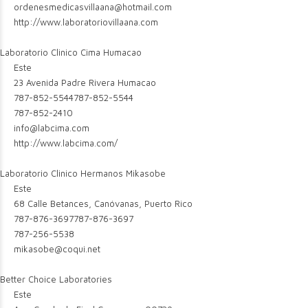
ordenesmedicasvillaana@hotmail.com
http://www.laboratoriovillaana.com
Laboratorio Clinico Cima Humacao
Este
23 Avenida Padre Rivera Humacao
787-852-5544
787-852-5544
787-852-2410
info@labcima.com
http://www.labcima.com/
Laboratorio Clinico Hermanos Mikasobe
Este
68 Calle Betances, Canóvanas, Puerto Rico
787-876-3697
787-876-3697
787-256-5538
mikasobe@coqui.net
Better Choice Laboratories
Este