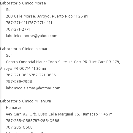
Laboratorio Clinico Morse
Sur
203 Calle Morse, Arroyo, Puerto Rico
11.25 mi
787-271-1111
787-271-1111
787-271-2771
labclinicomorse@yahoo.com
Laboratorio Clinico Islamar
Sur
Centro Omercial MaunaCoop Suite #4 Carr PR-3 Int Carr PR-178,
Arroyo PR 00714
11.36 mi
787-271-3636
787-271-3636
787-839-7988
labclinicoislamar@hotmail.com
Laboratorio Clinico Millenium
Humacao
449 Carr. #3, Urb. Buso Calle Marginal #5, Humacao
11.45 mi
787-285-0588
787-285-0588
787-285-0568