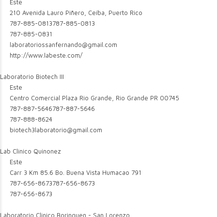
Este
210 Avenida Lauro Piñero, Ceiba, Puerto Rico
787-885-0813
787-885-0813
787-885-0831
laboratoriossanfernando@gmail.com
http://www.labeste.com/
Laboratorio Biotech III
Este
Centro Comercial Plaza Rio Grande, Rio Grande PR 00745
787-887-5646
787-887-5646
787-888-8624
biotech3laboratorio@gmail.com
Lab Clinico Quinonez
Este
Carr 3 Km 85.6 Bo. Buena Vista Humacao 791
787-656-8673
787-656-8673
787-656-8673
Laboratorio Clinico Borinquen - San Lorenzo