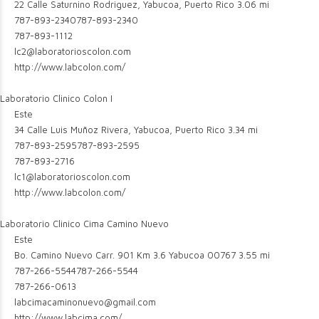
22 Calle Saturnino Rodriguez, Yabucoa, Puerto Rico
3.06 mi
787-893-2340
787-893-2340
787-893-1112
lc2@laboratorioscolon.com
http://www.labcolon.com/
Laboratorio Clinico Colon I
Este
34 Calle Luis Muñoz Rivera, Yabucoa, Puerto Rico
3.34 mi
787-893-2595
787-893-2595
787-893-2716
lc1@laboratorioscolon.com
http://www.labcolon.com/
Laboratorio Clinico Cima Camino Nuevo
Este
Bo. Camino Nuevo Carr. 901 Km 3.6 Yabucoa 00767
3.55 mi
787-266-5544
787-266-5544
787-266-0613
labcimacaminonuevo@gmail.com
http://www.labcima.com/