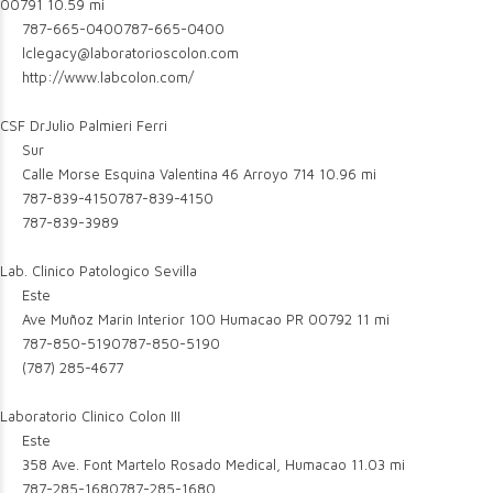
00791
10.59 mi
787-665-0400
787-665-0400
lclegacy@laboratorioscolon.com
http://www.labcolon.com/
CSF DrJulio Palmieri Ferri
Sur
Calle Morse Esquina Valentina 46 Arroyo 714
10.96 mi
787-839-4150
787-839-4150
787-839-3989
Lab. Clinico Patologico Sevilla
Este
Ave Muñoz Marin Interior 100 Humacao PR 00792
11 mi
787-850-5190
787-850-5190
(787) 285-4677
Laboratorio Clinico Colon III
Este
358 Ave. Font Martelo Rosado Medical, Humacao
11.03 mi
787-285-1680
787-285-1680