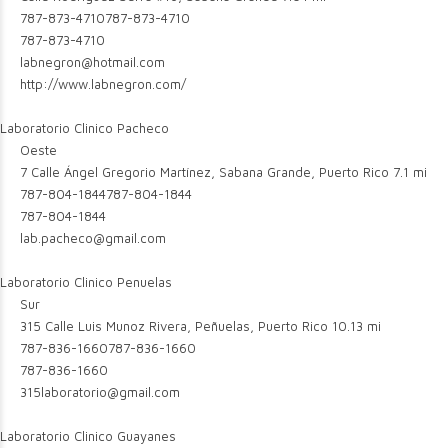
787-873-4710
787-873-4710
787-873-4710
labnegron@hotmail.com
http://www.labnegron.com/
Laboratorio Clinico Pacheco
Oeste
7 Calle Ángel Gregorio Martínez, Sabana Grande, Puerto Rico
7.1 mi
787-804-1844
787-804-1844
787-804-1844
lab.pacheco@gmail.com
Laboratorio Clinico Penuelas
Sur
315 Calle Luis Munoz Rivera, Peñuelas, Puerto Rico
10.13 mi
787-836-1660
787-836-1660
787-836-1660
315laboratorio@gmail.com
Laboratorio Clinico Guayanes