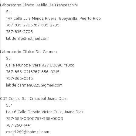
Laboratorio Clinico Defillo De Franceschini
Sur
147 Calle Luis Munoz Rivera, Guayanilla, Puerto Rico
787-835-2705
787-835-2705
787-835-2705
labdefillo@hotmail.com
Laboratorio Clinico Del Carmen
Sur
Calle Muñoz Rivera #27 00698 Yauco
787-856-0215
787-856-0215
787-865-0215
labdelcarmen0225@gmail.com
CDT Centro San Cristobal Juana Diaz
Sur
La #6 Calle Desvio Victor Cruz, Juana Díaz
787-588-0000
787-588-0000
787-260-1441
cscjd.269@hotmail.com