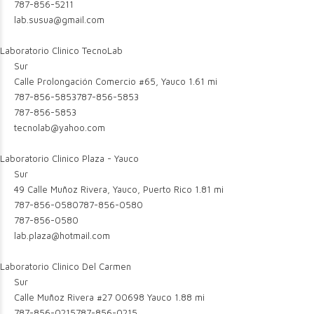
787-856-5211
lab.susua@gmail.com
Laboratorio Clinico TecnoLab
Sur
Calle Prolongación Comercio #65, Yauco
1.61 mi
787-856-5853
787-856-5853
787-856-5853
tecnolab@yahoo.com
Laboratorio Clinico Plaza - Yauco
Sur
49 Calle Muñoz Rivera, Yauco, Puerto Rico
1.81 mi
787-856-0580
787-856-0580
787-856-0580
lab.plaza@hotmail.com
Laboratorio Clinico Del Carmen
Sur
Calle Muñoz Rivera #27 00698 Yauco
1.88 mi
787-856-0215
787-856-0215