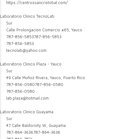
https://centrossancristobal.com/
Laboratorio Clinico TecnoLab
Sur
Calle Prolongación Comercio #65, Yauco
787-856-5853
787-856-5853
787-856-5853
tecnolab@yahoo.com
Laboratorio Clinico Plaza - Yauco
Sur
49 Calle Muñoz Rivera, Yauco, Puerto Rico
787-856-0580
787-856-0580
787-856-0580
lab.plaza@hotmail.com
Laboratorio Clinico Guayama
Sur
47 Calle Baldorioty W, Guayama
787-864-3636
787-864-3636