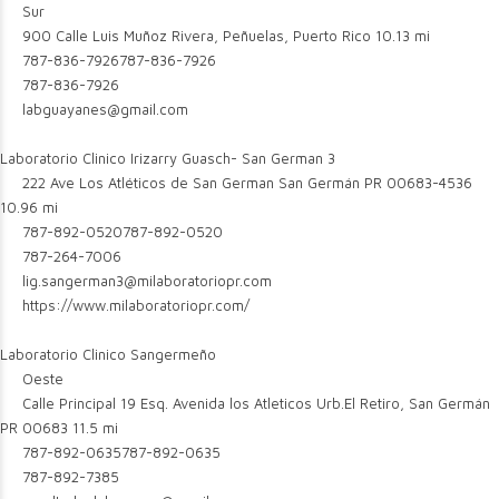
Sur
900 Calle Luis Muñoz Rivera, Peñuelas, Puerto Rico
10.13 mi
787-836-7926
787-836-7926
787-836-7926
labguayanes@gmail.com
Laboratorio Clinico Irizarry Guasch- San German 3
222 Ave Los Atléticos de San German San Germán PR 00683-4536
10.96 mi
787-892-0520
787-892-0520
787-264-7006
lig.sangerman3@milaboratoriopr.com
https://www.milaboratoriopr.com/
Laboratorio Clinico Sangermeño
Oeste
Calle Principal 19 Esq. Avenida los Atleticos Urb.El Retiro, San Germán
PR 00683
11.5 mi
787-892-0635
787-892-0635
787-892-7385