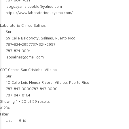
787-864-7821
labguayama.pueblo@yahoo.com
https://www.laboratorioguayama.com/
Laboratorio Clinico Salinas
Sur
59 Calle Baldorioty, Salinas, Puerto Rico
787-824-2957
787-824-2957
787-824-3094
labsalinas@gmail.com
CDT Centro San Cristobal Villalba
Sur
40 Calle Luis Munoz Rivera, Villalba, Puerto Rico
787-847-3000
787-847-3000
787-847-8164
Showing 1 - 20 of 59 results
«
1
2
3
»
Filter
List
Grid