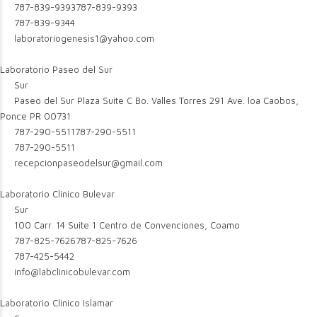
787-839-9393
787-839-9393
787-839-9344
laboratoriogenesis1@yahoo.com
Laboratorio Paseo del Sur
Sur
Paseo del Sur Plaza Suite C Bo. Valles Torres 291 Ave. loa Caobos,
Ponce PR 00731
787-290-5511
787-290-5511
787-290-5511
recepcionpaseodelsur@gmail.com
Laboratorio Clinico Bulevar
Sur
100 Carr. 14 Suite 1 Centro de Convenciones, Coamo
787-825-7626
787-825-7626
787-425-5442
info@labclinicobulevar.com
Laboratorio Clinico Islamar