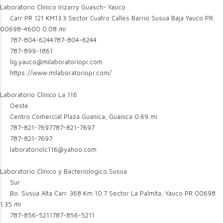
Laboratorio Clinico Irizarry Guasch- Yauco
Carr PR 121 KM13.3 Sector Cuatro Calles Barrio Susua Baja Yauco PR
00698-4600
0.08 mi
787-804-6244
787-804-6244
787-899-1861
lig.yauco@milaboratoriopr.com
https://www.milaboratoriopr.com/
Laboratorio Clinico La 116
Oeste
Centro Comercial Plaza Guanica, Guanica
0.69 mi
787-821-7697
787-821-7697
787-821-7697
laboratoriolc116@yahoo.com
Laboratorio Clinico y Bacteriologico Susua
Sur
Bo. Susúa Alta Carr. 368 Km 10.7 Sector La Palmita, Yauco PR 00698
1.35 mi
787-856-5211
787-856-5211