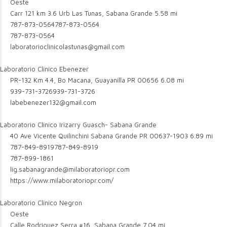
Oeste
Carr 121 km 3.6 Urb Las Tunas, Sabana Grande
5.58 mi
787-873-0564
787-873-0564
787-873-0564
laboratorioclinicolastunas@gmail.com
Laboratorio Clinico Ebenezer
PR-132 Km 4.4, Bo Macana, Guayanilla PR 00656
6.08 mi
939-731-3726
939-731-3726
labebenezer132@gmail.com
Laboratorio Clinico Irizarry Guasch- Sabana Grande
40 Ave Vicente Quilinchini Sabana Grande PR 00637-1903
6.89 mi
787-849-8919
787-849-8919
787-899-1861
lig.sabanagrande@milaboratoriopr.com
https://www.milaboratoriopr.com/
Laboratorio Clinico Negron
Oeste
Calle Rodriguez Serra #16, Sabana Grande
7.04 mi