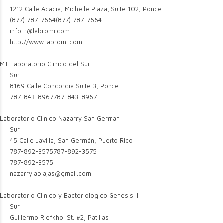
1212 Calle Acacia, Michelle Plaza, Suite 102, Ponce
(877) 787-7664
(877) 787-7664
info-r@labromi.com
http://www.labromi.com
MT Laboratorio Clinico del Sur
Sur
8169 Calle Concordia Suite 3, Ponce
787-843-8967
787-843-8967
Laboratorio Clinico Nazarry San German
Sur
45 Calle Javilla, San Germán, Puerto Rico
787-892-3575
787-892-3575
787-892-3575
nazarrylablajas@gmail.com
Laboratorio Clinico y Bacteriologico Genesis II
Sur
Guillermo Riefkhol St. #2, Patillas