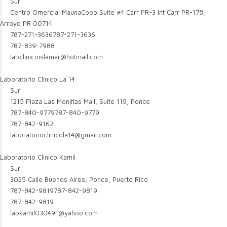
Sur
Centro Omercial MaunaCoop Suite #4 Carr PR-3 Int Carr PR-178,
Arroyo PR 00714
787-271-3636
787-271-3636
787-839-7988
labclinicoislamar@hotmail.com
Laboratorio Clinico La 14
Sur
1215 Plaza Las Monjitas Mall, Suite 119, Ponce
787-840-9779
787-840-9779
787-842-9162
laboratorioclinicola14@gmail.com
Laboratorio Clinico Kamil
Sur
3025 Calle Buenos Aires, Ponce, Puerto Rico
787-842-9819
787-842-9819
787-842-9819
labkamil030491@yahoo.com