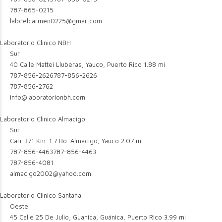
787-865-0215
labdelcarmen0225@gmail.com
Laboratorio Clinico NBH
Sur
40 Calle Mattei Lluberas, Yauco, Puerto Rico
1.88 mi
787-856-2626
787-856-2626
787-856-2762
info@laboratorionbh.com
Laboratorio Clinico Almacigo
Sur
Carr 371 Km. 1.7 Bo. Almacigo, Yauco
2.07 mi
787-856-4463
787-856-4463
787-856-4081
almacigo2002@yahoo.com
Laboratorio Clinico Santana
Oeste
45 Calle 25 De Julio, Guanica, Guánica, Puerto Rico
3.99 mi