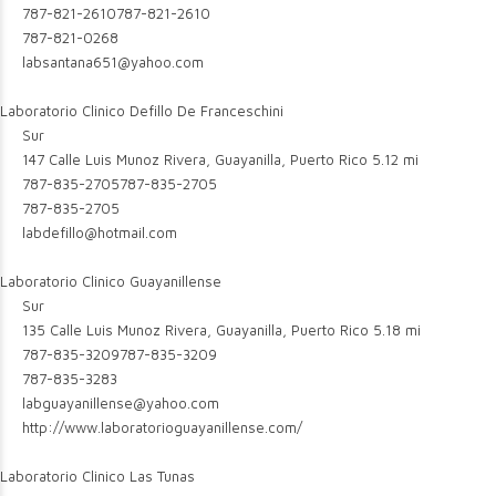
787-821-2610
787-821-2610
787-821-0268
labsantana651@yahoo.com
Laboratorio Clinico Defillo De Franceschini
Sur
147 Calle Luis Munoz Rivera, Guayanilla, Puerto Rico
5.12 mi
787-835-2705
787-835-2705
787-835-2705
labdefillo@hotmail.com
Laboratorio Clinico Guayanillense
Sur
135 Calle Luis Munoz Rivera, Guayanilla, Puerto Rico
5.18 mi
787-835-3209
787-835-3209
787-835-3283
labguayanillense@yahoo.com
http://www.laboratorioguayanillense.com/
Laboratorio Clinico Las Tunas