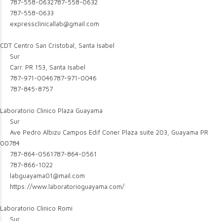
787-558-0632
787-558-0632
787-558-0633
expressclinicallab@gmail.com
CDT Centro San Cristobal, Santa Isabel
Sur
Carr. PR 153, Santa Isabel
787-971-0046
787-971-0046
787-845-8757
Laboratorio Clinico Plaza Guayama
Sur
Ave Pedro Albizu Campos Edif Coner Plaza suite 203, Guayama PR
00784
787-864-0561
787-864-0561
787-866-1022
labguayama01@mail.com
https://www.laboratorioguayama.com/
Laboratorio Clinico Romi
Sur