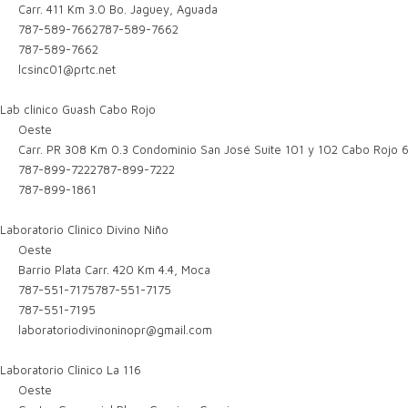
Carr. 411 Km 3.0 Bo. Jaguey, Aguada
787-589-7662
787-589-7662
787-589-7662
lcsinc01@prtc.net
Lab clinico Guash Cabo Rojo
Oeste
Carr. PR 308 Km 0.3 Condominio San José Suite 101 y 102 Cabo Rojo 
787-899-7222
787-899-7222
787-899-1861
Laboratorio Clinico Divino Niño
Oeste
Barrio Plata Carr. 420 Km 4.4, Moca
787-551-7175
787-551-7175
787-551-7195
laboratoriodivinoninopr@gmail.com
Laboratorio Clinico La 116
Oeste