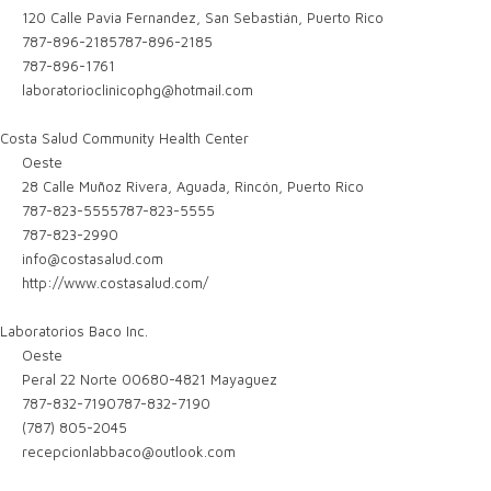
120 Calle Pavia Fernandez, San Sebastián, Puerto Rico
787-896-2185
787-896-2185
787-896-1761
laboratorioclinicophg@hotmail.com
Costa Salud Community Health Center
Oeste
28 Calle Muñoz Rivera, Aguada, Rincón, Puerto Rico
787-823-5555
787-823-5555
787-823-2990
info@costasalud.com
http://www.costasalud.com/
Laboratorios Baco Inc.
Oeste
Peral 22 Norte 00680-4821 Mayaguez
787-832-7190
787-832-7190
(787) 805-2045
recepcionlabbaco@outlook.com