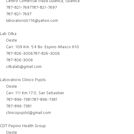
Centro Comercial Plaza Guanica, Guanica
787-821-7697
787-821-7697
787-821-7697
laboratoriolc116@yahoo.com
Lab Citka
Oeste
Carr. 109 Km. 5.4 Bo. Espino Añasco 610
787-826-3006
787-826-3006
787-826-3006
citkalab@gmail.com
Laboratorio Clinico Pujols
Oeste
Carr. 111 Km 17.0, San Sebastian
787-896-7381
787-896-7381
787-896-7381
clinicopujolsl@gmail.com
CDT Pepino Health Group
Oeste