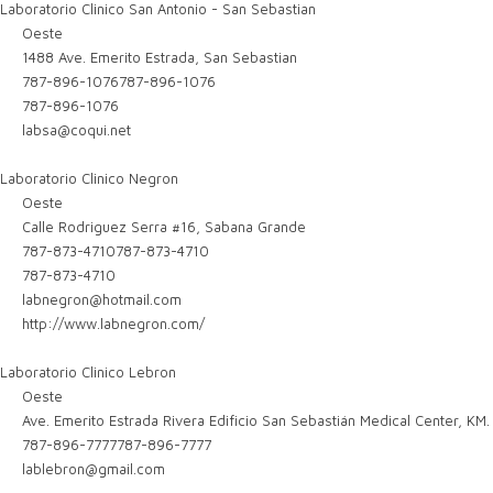
Laboratorio Clinico San Antonio - San Sebastian
Oeste
1488 Ave. Emerito Estrada, San Sebastian
787-896-1076
787-896-1076
787-896-1076
labsa@coqui.net
Laboratorio Clinico Negron
Oeste
Calle Rodriguez Serra #16, Sabana Grande
787-873-4710
787-873-4710
787-873-4710
labnegron@hotmail.com
http://www.labnegron.com/
Laboratorio Clinico Lebron
Oeste
Ave. Emerito Estrada Rivera Edificio San Sebastián Medical Center, KM.
787-896-7777
787-896-7777
lablebron@gmail.com