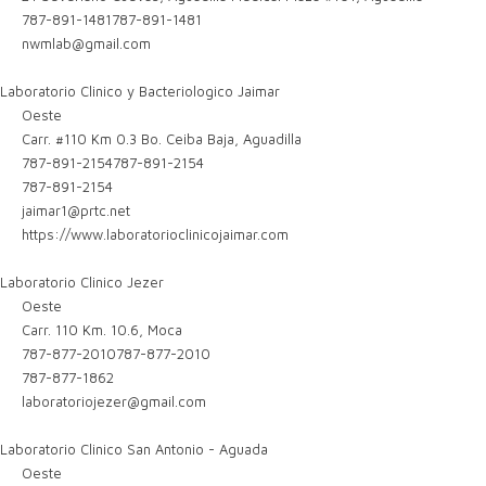
787-891-1481
787-891-1481
nwmlab@gmail.com
Laboratorio Clinico y Bacteriologico Jaimar
Oeste
Carr. #110 Km 0.3 Bo. Ceiba Baja, Aguadilla
787-891-2154
787-891-2154
787-891-2154
jaimar1@prtc.net
https://www.laboratorioclinicojaimar.com
Laboratorio Clinico Jezer
Oeste
Carr. 110 Km. 10.6, Moca
787-877-2010
787-877-2010
787-877-1862
laboratoriojezer@gmail.com
Laboratorio Clinico San Antonio - Aguada
Oeste