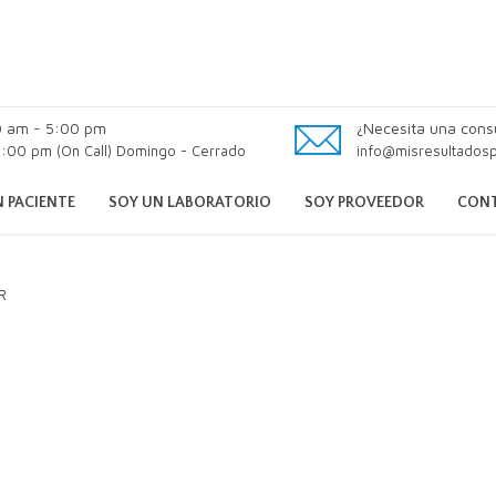
0 am - 5:00 pm
¿Necesita una cons
:00 pm (On Call) Domingo - Cerrado
info@misresultados
 PACIENTE
SOY UN LABORATORIO
SOY PROVEEDOR
CON
R