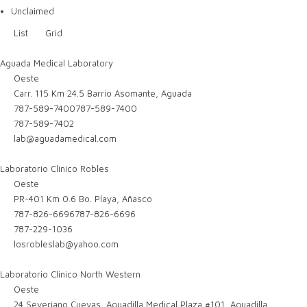
Unclaimed
List
Grid
Aguada Medical Laboratory
Oeste
Carr. 115 Km 24.5 Barrio Asomante, Aguada
787-589-7400
787-589-7400
787-589-7402
lab@aguadamedical.com
Laboratorio Clinico Robles
Oeste
PR-401 Km 0.6 Bo. Playa, Añasco
787-826-6696
787-826-6696
787-229-1036
losrobleslab@yahoo.com
Laboratorio Clinico North Western
Oeste
24 Severiano Cuevas, Aguadilla Medical Plaza #101, Aguadilla