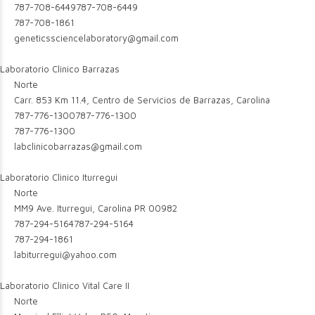
787-708-6449
787-708-6449
787-708-1861
geneticssciencelaboratory@gmail.com
Laboratorio Clinico Barrazas
Norte
Carr. 853 Km 11.4, Centro de Servicios de Barrazas, Carolina
787-776-1300
787-776-1300
787-776-1300
labclinicobarrazas@gmail.com
Laboratorio Clinico Iturregui
Norte
MM9 Ave. Iturregui, Carolina PR 00982
787-294-5164
787-294-5164
787-294-1861
labiturregui@yahoo.com
Laboratorio Clinico Vital Care II
Norte