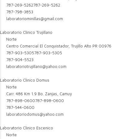
787-269-5262
787-269-5262
787-798-3853
laboratoriominillas@gmail.com
Laboratorio Clinico Trujillano
Norte
Centro Comercial El Conquistador, Trujillo Alto PR 00976
787-903-5305
787-903-5305
787-904-5523
laboratoriotrujillano@yahoo.com
Laboratorio Clinico Domus
Norte
Carr. 486 Km 1.9 Bo. Zanjas, Camuy
787-898-0600
787-898-0600
787-544-0600
laboratoriodomus@yahoo.com
Laboratorio Clinico Escenico
Norte