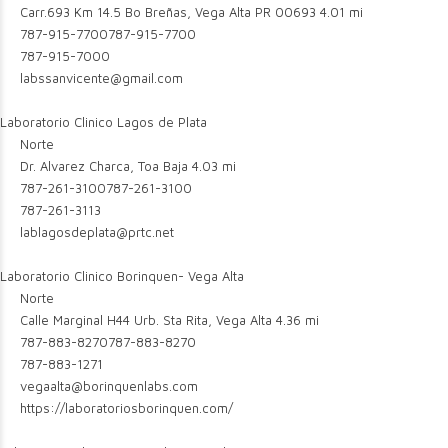
Carr.693 Km 14.5 Bo Breñas, Vega Alta PR 00693
4.01 mi
787-915-7700
787-915-7700
787-915-7000
labssanvicente@gmail.com
Laboratorio Clinico Lagos de Plata
Norte
Dr. Alvarez Charca, Toa Baja
4.03 mi
787-261-3100
787-261-3100
787-261-3113
lablagosdeplata@prtc.net
Laboratorio Clinico Borinquen- Vega Alta
Norte
Calle Marginal H44 Urb. Sta Rita, Vega Alta
4.36 mi
787-883-8270
787-883-8270
787-883-1271
vegaalta@borinquenlabs.com
https://laboratoriosborinquen.com/