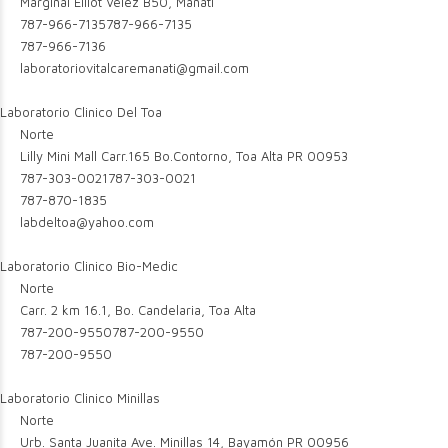
Marginal Elliot Velez B50, Manati
787-966-7135
787-966-7135
787-966-7136
laboratoriovitalcaremanati@gmail.com
Laboratorio Clinico Del Toa
Norte
Lilly Mini Mall Carr.165 Bo.Contorno, Toa Alta PR 00953
787-303-0021
787-303-0021
787-870-1835
labdeltoa@yahoo.com
Laboratorio Clinico Bio-Medic
Norte
Carr. 2 km 16.1, Bo. Candelaria, Toa Alta
787-200-9550
787-200-9550
787-200-9550
Laboratorio Clinico Minillas
Norte
Urb. Santa Juanita Ave. Minillas 14, Bayamón PR 00956