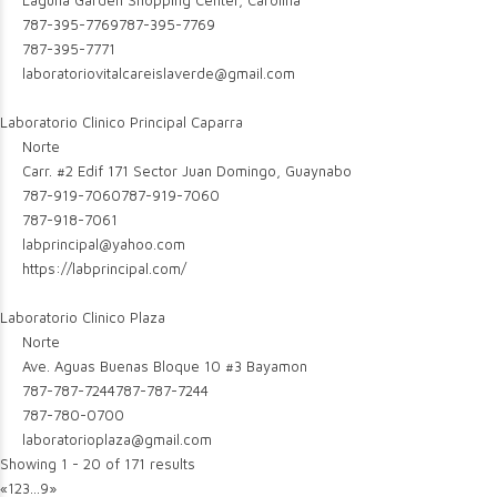
Laguna Garden Shopping Center, Carolina
787-395-7769
787-395-7769
787-395-7771
laboratoriovitalcareislaverde@gmail.com
Laboratorio Clinico Principal Caparra
Norte
Carr. #2 Edif 171 Sector Juan Domingo, Guaynabo
787-919-7060
787-919-7060
787-918-7061
labprincipal@yahoo.com
https://labprincipal.com/
Laboratorio Clinico Plaza
Norte
Ave. Aguas Buenas Bloque 10 #3 Bayamon
787-787-7244
787-787-7244
787-780-0700
laboratorioplaza@gmail.com
Showing 1 - 20 of 171 results
«
1
2
3
...
9
»