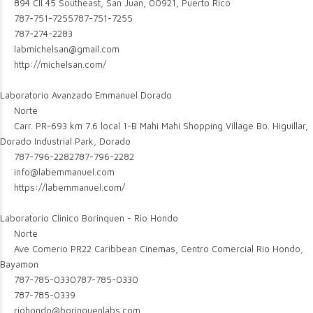
894 Cll 45 Southeast, San Juan, 00921, Puerto Rico
787-751-7255
787-751-7255
787-274-2283
labmichelsan@gmail.com
http://michelsan.com/
Laboratorio Avanzado Emmanuel Dorado
Norte
Carr. PR-693 km 7.6 local 1-B Mahi Mahi Shopping Village Bo. Higuillar,
Dorado Industrial Park, Dorado
787-796-2282
787-796-2282
info@labemmanuel.com
https://labemmanuel.com/
Laboratorio Clinico Borinquen - Rio Hondo
Norte
Ave Comerio PR22 Caribbean Cinemas, Centro Comercial Rio Hondo,
Bayamon
787-785-0330
787-785-0330
787-785-0339
riohondo@borinquenlabs.com