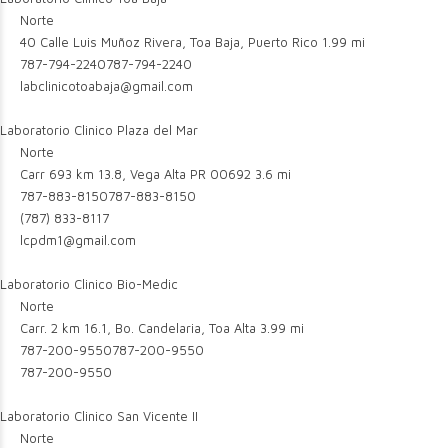
Norte
40 Calle Luis Muñoz Rivera, Toa Baja, Puerto Rico
1.99 mi
787-794-2240
787-794-2240
labclinicotoabaja@gmail.com
Laboratorio Clinico Plaza del Mar
Norte
Carr 693 km 13.8, Vega Alta PR 00692
3.6 mi
787-883-8150
787-883-8150
(787) 833-8117
lcpdm1@gmail.com
Laboratorio Clinico Bio-Medic
Norte
Carr. 2 km 16.1, Bo. Candelaria, Toa Alta
3.99 mi
787-200-9550
787-200-9550
787-200-9550
Laboratorio Clinico San Vicente II
Norte