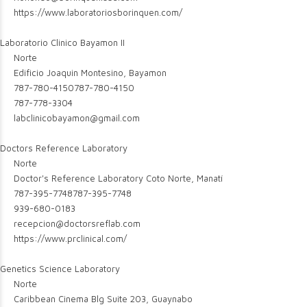
https://www.laboratoriosborinquen.com/
Laboratorio Clinico Bayamon II
Norte
Edificio Joaquin Montesino, Bayamon
787-780-4150
787-780-4150
787-778-3304
labclinicobayamon@gmail.com
Doctors Reference Laboratory
Norte
Doctor's Reference Laboratory Coto Norte, Manatí
787-395-7748
787-395-7748
939-680-0183
recepcion@doctorsreflab.com
https://www.prclinical.com/
Genetics Science Laboratory
Norte
Caribbean Cinema Blg Suite 203, Guaynabo