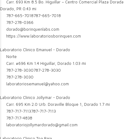
Carr. 693 Km 8.5 Bo. Higuillar – Centro Comercial Plaza Dorada
Dorado, PR
0.43 mi
787-665-7018
787-665-7018
787-278-0366
dorado@borinquenlabs.com
https://www.laboratoriosborinquen.com
Laboratorio Clinico Emanuel - Dorado
Norte
Carr. #696 Km 1.4 Higuillar, Dorado
1.03 mi
787-278-3030
787-278-3030
787-278-3030
laboratoriosemanuel@yahoo.com
Laboratorio Clinico Jollymar - Dorado
Carr. 695 Km 2.0 Urb. Doraville Bloque 1, Dorado
1.7 mi
787-717-7113
787-717-7113
787-717-4838
laboratoriojollymardorado@gmail.com
Laboratorio Clinico Toa Baja