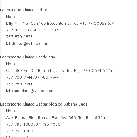
Laboratorio Clinico Del Toa
Norte
Lilly Mini Mall Carr.165 Bo.Contorno, Toa Alta PR 00953
5.71 mi
787-303-0021
787-303-0021
787-870-1835
labdeltoa@yahoo.com
Laboratorio Clinico Candelaria
Norte
Carr. 863 km 0.6 Barrio Pajaros, Toa Baja PR 00674
6.17 mi
787-780-7744
787-780-7744
787-780-7744
labcandelaria@yahoo.com
Laboratorio Clinico Bacteriologico Sabana Seca
Norte
Ave. Ramón Rios Roman Esq. Ave 866, Toa Baja
6.35 mi
787-795-1080
787-795-1080
787-795-1080