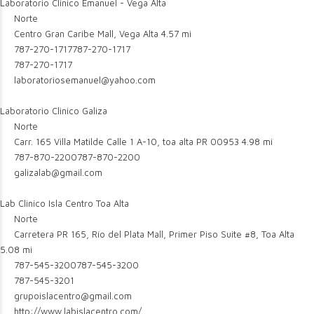
Laboratorio Clinico Emanuel - Vega Alta
Norte
Centro Gran Caribe Mall, Vega Alta
4.57 mi
787-270-1717
787-270-1717
787-270-1717
laboratoriosemanuel@yahoo.com
Laboratorio Clinico Galiza
Norte
Carr. 165 Villa Matilde Calle 1 A-10, toa alta PR 00953
4.98 mi
787-870-2200
787-870-2200
galizalab@gmail.com
Lab Clinico Isla Centro Toa Alta
Norte
Carretera PR 165, Río del Plata Mall, Primer Piso Suite #8, Toa Alta
5.08 mi
787-545-3200
787-545-3200
787-545-3201
grupoislacentro@gmail.com
http://www.labislacentro.com/