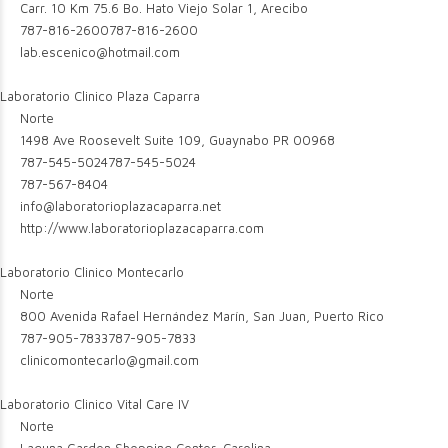
Carr. 10 Km 75.6 Bo. Hato Viejo Solar 1, Arecibo
787-816-2600
787-816-2600
lab.escenico@hotmail.com
Laboratorio Clinico Plaza Caparra
Norte
1498 Ave Roosevelt Suite 109, Guaynabo PR 00968
787-545-5024
787-545-5024
787-567-8404
info@laboratorioplazacaparra.net
http://www.laboratorioplazacaparra.com
Laboratorio Clinico Montecarlo
Norte
800 Avenida Rafael Hernández Marín, San Juan, Puerto Rico
787-905-7833
787-905-7833
clinicomontecarlo@gmail.com
Laboratorio Clinico Vital Care IV
Norte