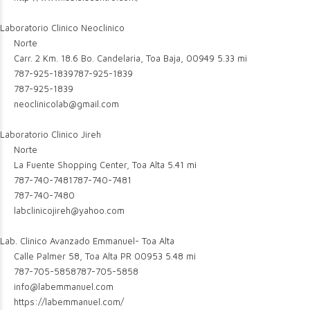
Laboratorio Clinico Neoclinico
Norte
Carr. 2 Km. 18.6 Bo. Candelaria, Toa Baja, 00949
5.33 mi
787-925-1839
787-925-1839
787-925-1839
neoclinicolab@gmail.com
Laboratorio Clinico Jireh
Norte
La Fuente Shopping Center, Toa Alta
5.41 mi
787-740-7481
787-740-7481
787-740-7480
labclinicojireh@yahoo.com
Lab. Clinico Avanzado Emmanuel- Toa Alta
Calle Palmer 58, Toa Alta PR 00953
5.48 mi
787-705-5858
787-705-5858
info@labemmanuel.com
https://labemmanuel.com/