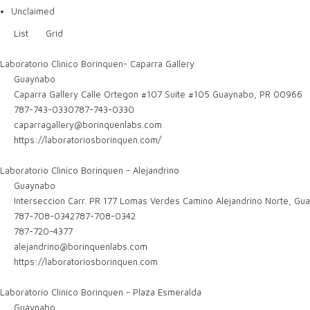
Unclaimed
List
Grid
Laboratorio Clinico Borinquen- Caparra Gallery
Guaynabo
Caparra Gallery Calle Ortegon #107 Suite #105 Guaynabo, PR 00966
787-743-0330
787-743-0330
caparragallery@borinquenlabs.com
https://laboratoriosborinquen.com/
Laboratorio Clinico Borinquen - Alejandrino
Guaynabo
Interseccion Carr. PR 177 Lomas Verdes Camino Alejandrino Norte, Gu
787-708-0342
787-708-0342
787-720-4377
alejandrino@borinquenlabs.com
https://laboratoriosborinquen.com
Laboratorio Clinico Borinquen - Plaza Esmeralda
Guaynabo