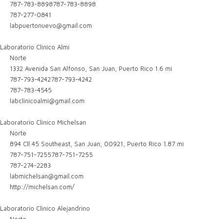
787-783-8898
787-783-8898
787-277-0841
labpuertonuevo@gmail.com
Laboratorio Clinico Almi
Norte
1332 Avenida San Alfonso, San Juan, Puerto Rico
1.6 mi
787-793-4242
787-793-4242
787-783-4545
labclinicoalmi@gmail.com
Laboratorio Clinico Michelsan
Norte
894 Cll 45 Southeast, San Juan, 00921, Puerto Rico
1.87 mi
787-751-7255
787-751-7255
787-274-2283
labmichelsan@gmail.com
http://michelsan.com/
Laboratorio Clinico Alejandrino