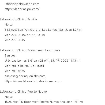
labprincipal@yahoo.com
https://labprincipal.com/
Laboratorio Clinico Familiar
Norte
862 Ave. San Patricio Urb. Las Lomas, San Juan
1.27 mi
787-273-0335
787-273-0335
787-273-0335
Laboratorio Clinico Borinquen - Las Lomas
San Juan
Urb. Las Lomas S-3 carr 21 #11, SJ, PR 00921
1.43 mi
787-781-8381
787-781-8381
787-783-8475
sanjose@borinquenlabs.com
https://www.laboratoriosborinquen.com
Laboratorio Clinico Puerto Nuevo
Norte
1026 Ave. FD Roosevelt Puerto Nuevo San Juan
1.51 mi