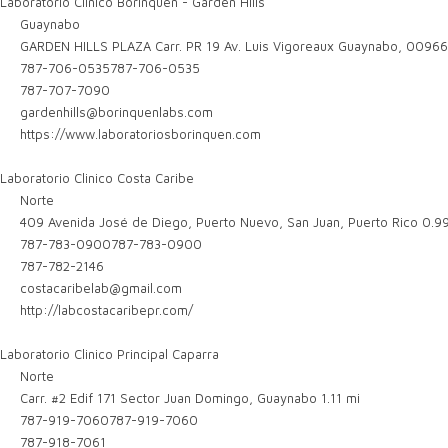
Laboratorio Clinico Borinquen - Garden Hills
Guaynabo
GARDEN HILLS PLAZA Carr. PR 19 Av. Luis Vigoreaux Guaynabo, 0096
787-706-0535
787-706-0535
787-707-7090
gardenhills@borinquenlabs.com
https://www.laboratoriosborinquen.com
Laboratorio Clinico Costa Caribe
Norte
409 Avenida José de Diego, Puerto Nuevo, San Juan, Puerto Rico
0.9
787-783-0900
787-783-0900
787-782-2146
costacaribelab@gmail.com
http://labcostacaribepr.com/
Laboratorio Clinico Principal Caparra
Norte
Carr. #2 Edif 171 Sector Juan Domingo, Guaynabo
1.11 mi
787-919-7060
787-919-7060
787-918-7061