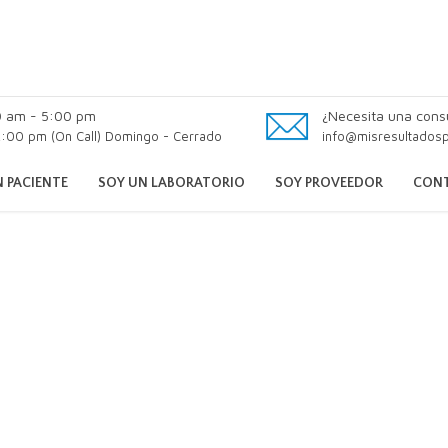
0 am - 5:00 pm
¿Necesita una cons
:00 pm (On Call) Domingo - Cerrado
info@misresultados
 PACIENTE
SOY UN LABORATORIO
SOY PROVEEDOR
CON