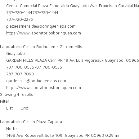
Centro Comecial Plaza Esmeralda Guaynabo Ave. Francisco Carvajal Na
787-720-1444
787-720-1444
787-720-2276
plazaesmeralda@borinquenlabs.com
https://www.laboratoriosborinquen.com
Laboratorio Clinico Borinquen - Garden Hills
Guaynabo
GARDEN HILLS PLAZA Carr. PR 19 Av. Luis Vigoreaux Guaynabo, 0096
787-706-0535
787-706-0535
787-707-7090
gardenhills@borinquenlabs.com
https://www.laboratoriosborinquen.com
Showing 4 results
Filter
List
Grid
Laboratorio Clinico Plaza Caparra
Norte
1498 Ave Roosevelt Suite 109, Guaynabo PR 00968
0.29 mi