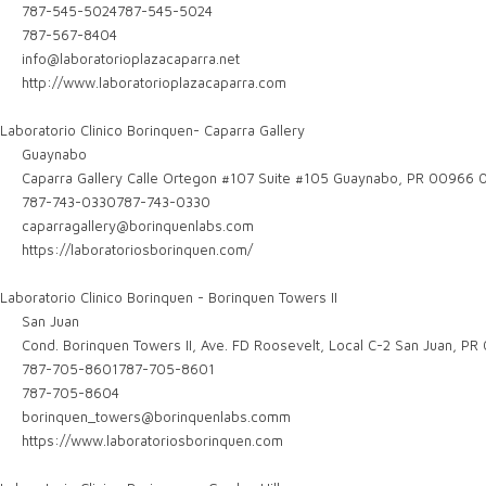
787-545-5024
787-545-5024
787-567-8404
info@laboratorioplazacaparra.net
http://www.laboratorioplazacaparra.com
Laboratorio Clinico Borinquen- Caparra Gallery
Guaynabo
Caparra Gallery Calle Ortegon #107 Suite #105 Guaynabo, PR 00966
0
787-743-0330
787-743-0330
caparragallery@borinquenlabs.com
https://laboratoriosborinquen.com/
Laboratorio Clinico Borinquen - Borinquen Towers II
San Juan
Cond. Borinquen Towers II, Ave. FD Roosevelt, Local C-2 San Juan, PR
787-705-8601
787-705-8601
787-705-8604
borinquen_towers@borinquenlabs.comm
https://www.laboratoriosborinquen.com