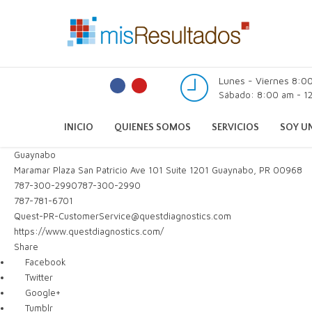
Lunes - Viernes 8:0
Sábado: 8:00 am - 12
INICIO
QUIENES SOMOS
SERVICIOS
SOY UN
Guaynabo
Maramar Plaza San Patricio Ave 101 Suite 1201 Guaynabo, PR 00968
787-300-2990
787-300-2990
787-781-6701
Quest-PR-CustomerService@questdiagnostics.com
https://www.questdiagnostics.com/
Share
Facebook
Twitter
Google+
Tumblr