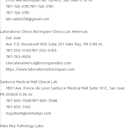
2100 Ave Borinquen Bo. Obrero, San Juan
0.78 mi
787-726-3781
787-726-3781
787-726-3781
lab.caleb058@gmail.com
Laboratorio Clinico Borinquen-Clinica Las Americas
San Juan
Ave. F.D. Roosevelt 400 Suite 201 Hato Rey, PR
0.89 mi
787-250-0165
787-250-0165
787-763-9929
clinicalasamerica@borinquenlabs.com
https://www.laboratoriosborinquen.com
Santurce Medical Mall Clinical Lab
1801 Ave. Ponce de Leon Santurce Medical Mall Suite 101C, San Juan
PR 00909
0.96 mi
787-995-7098
787-995-7098
787-955-7140
mypatient@smmlabpr.com
Hato Rey Pathology Labs