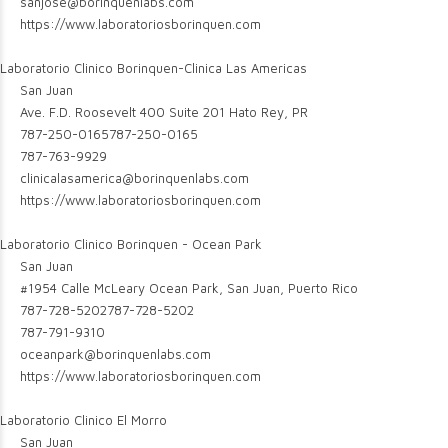
sanjose@borinquenlabs.com
https://www.laboratoriosborinquen.com
Laboratorio Clinico Borinquen-Clinica Las Americas
San Juan
Ave. F.D. Roosevelt 400 Suite 201 Hato Rey, PR
787-250-0165
787-250-0165
787-763-9929
clinicalasamerica@borinquenlabs.com
https://www.laboratoriosborinquen.com
Laboratorio Clinico Borinquen - Ocean Park
San Juan
#1954 Calle McLeary Ocean Park, San Juan, Puerto Rico
787-728-5202
787-728-5202
787-791-9310
oceanpark@borinquenlabs.com
https://www.laboratoriosborinquen.com
Laboratorio Clinico El Morro
San Juan