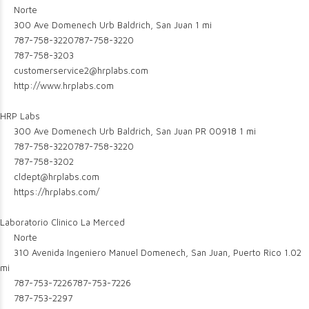
Norte
300 Ave Domenech Urb Baldrich, San Juan
1 mi
787-758-3220
787-758-3220
787-758-3203
customerservice2@hrplabs.com
http://www.hrplabs.com
HRP Labs
300 Ave Domenech Urb Baldrich, San Juan PR 00918
1 mi
787-758-3220
787-758-3220
787-758-3202
cldept@hrplabs.com
https://hrplabs.com/
Laboratorio Clinico La Merced
Norte
310 Avenida Ingeniero Manuel Domenech, San Juan, Puerto Rico
1.02
mi
787-753-7226
787-753-7226
787-753-2297