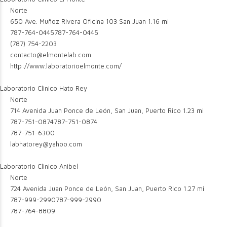
Norte
650 Ave. Muñoz Rivera Oficina 103 San Juan
1.16 mi
787-764-0445
787-764-0445
(787) 754-2203
contacto@elmontelab.com
http://www.laboratorioelmonte.com/
Laboratorio Clinico Hato Rey
Norte
714 Avenida Juan Ponce de León, San Juan, Puerto Rico
1.23 mi
787-751-0874
787-751-0874
787-751-6300
labhatorey@yahoo.com
Laboratorio Clinico Anibel
Norte
724 Avenida Juan Ponce de León, San Juan, Puerto Rico
1.27 mi
787-999-2990
787-999-2990
787-764-8809