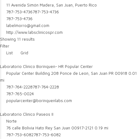
11 Avenida Simón Madera, San Juan, Puerto Rico
787-753-4736
787-753-4736
787-753-4736
labelmorro@gmail.com
http://www.labsclinicospr.com
Showing 11 results
Filter
List
Grid
Laboratorio Clinico Borinquen- HR Popular Center
Popular Center Building 208 Ponce de Leon, San Juan PR 00918
0.01
mi
787-764-2228
787-764-2228
787-765-0024
popularcenter@borinquenlabs.com
Laboratorio Clinico Paseos II
Norte
76 calle Bolivia Hato Rey San Juan 00917-2121
0.19 mi
787-753-6082
787-753-6082