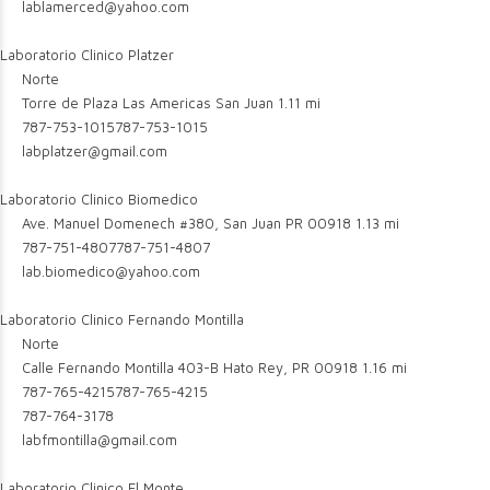
lablamerced@yahoo.com
Laboratorio Clinico Platzer
Norte
Torre de Plaza Las Americas San Juan
1.11 mi
787-753-1015
787-753-1015
labplatzer@gmail.com
Laboratorio Clinico Biomedico
Ave. Manuel Domenech #380, San Juan PR 00918
1.13 mi
787-751-4807
787-751-4807
lab.biomedico@yahoo.com
Laboratorio Clinico Fernando Montilla
Norte
Calle Fernando Montilla 403-B Hato Rey, PR 00918
1.16 mi
787-765-4215
787-765-4215
787-764-3178
labfmontilla@gmail.com
Laboratorio Clinico El Monte