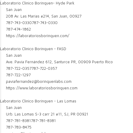
Laboratorio Clinico Borinquen- Hyde Park
San Juan
208 Av. Las Marías #214, San Juan, 00927
787-743-0330
787-743-0330
787-474-1862
https://laboratoriosborinquen.com/
Laboratorio Clinico Borinquen - FASD
San Juan
Ave. Pavía Fernández 612, Santurce PR, 00909 Puerto Rico
787-722-0357
787-722-0357
787-722-1297
paviafernandez@borinquenlabs.com
https://www.laboratoriosborinquen.com
Laboratorio Clinico Borinquen - Las Lomas
San Juan
Urb. Las Lomas S-3 carr 21 #11, SJ, PR 00921
787-781-8381
787-781-8381
787-783-8475