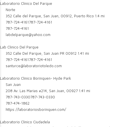
Laboratorio Clinico Del Parque
Norte
352 Calle del Parque, San Juan, 00912, Puerto Rico
1.4 mi
787-724-4161
787-724-4161
787-724-4161
labdelparque@yahoo.com
Lab Clinico Del Parque
352 Calle Del Parque, San Juan PR 00912
1.41 mi
787-724-4161
787-724-4161
santurce@laboratoriotoledo.com
Laboratorio Clinico Borinquen- Hyde Park
San Juan
208 Av. Las Marías #214, San Juan, 00927
1.41 mi
787-743-0330
787-743-0330
787-474-1862
https://laboratoriosborinquen.com/
Laboratorio Clinico Ciudadela