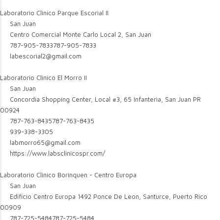
Laboratorio Clinico Parque Escorial II
San Juan
Centro Comercial Monte Carlo Local 2, San Juan
787-905-7833
787-905-7833
labescorial2@gmail.com
Laboratorio Clinico El Morro II
San Juan
Concordia Shopping Center, Local #3, 65 Infanteria, San Juan PR
00924
787-763-8435
787-763-8435
939-338-3305
labmorro65@gmail.com
https://www.labsclinicospr.com/
Laboratorio Clinico Borinquen - Centro Europa
San Juan
Edificio Centro Europa 1492 Ponce De Leon, Santurce, Puerto Rico
00909
787-725-5484
787-725-5484