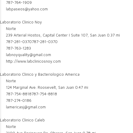
787-764-1909
labpaseos@yahoo.com
Laboratorio Clinico Noy
Norte
239 Arterial Hostos, Capital Center I Suite 107, San Juan
0.37 mi
787-281-0370
787-281-0370
787-763-1283
labnoyquality@gmail.com
http://www.labclinicosnoy.com
Laboratorio Clinico y Bacteriologico America
Norte
124 Marginal Ave. Roosevelt, San Juan
0.47 mi
787-754-8818
787-754-8818
787-274-0186
lamericasj@gmail.com
Laboratorio Clinico Caleb
Norte