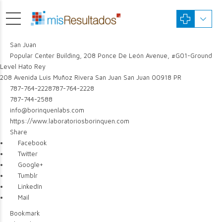
San Juan
Popular Center Building, 208 Ponce De León Avenue, #G01-Ground
Level Hato Rey
208 Avenida Luis Muñoz Rivera
San Juan
San Juan
00918
PR
787-764-2228
787-764-2228
787-744-2588
info@borinquenlabs.com
https://www.laboratoriosborinquen.com
Share
Facebook
Twitter
Google+
Tumblr
LinkedIn
Mail
Bookmark